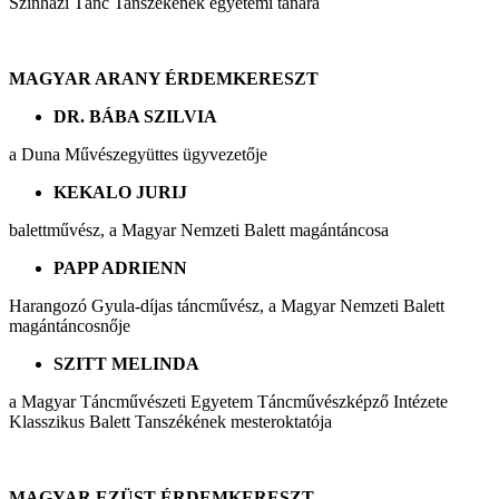
Színházi Tánc Tanszékének egyetemi tanára
MAGYAR ARANY ÉRDEMKERESZT
DR. BÁBA SZILVIA
a Duna Művészegyüttes ügyvezetője
KEKALO JURIJ
balettművész, a Magyar Nemzeti Balett magántáncosa
PAPP ADRIENN
Harangozó Gyula-díjas táncművész, a Magyar Nemzeti Balett
magántáncosnője
SZITT MELINDA
a Magyar Táncművészeti Egyetem Táncművészképző Intézete
Klasszikus Balett Tanszékének mesteroktatója
MAGYAR EZÜST ÉRDEMKERESZT