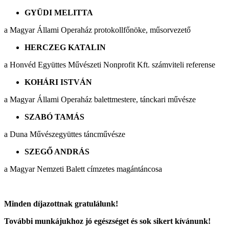
GYÜDI MELITTA
a Magyar Állami Operaház protokollfőnöke, műsorvezető
HERCZEG KATALIN
a Honvéd Együttes Művészeti Nonprofit Kft. számviteli referense
KOHÁRI ISTVÁN
a Magyar Állami Operaház balettmestere, tánckari művésze
SZABÓ TAMÁS
a Duna Művészegyüttes táncművésze
SZEGŐ ANDRÁS
a Magyar Nemzeti Balett címzetes magántáncosa
Minden díjazottnak gratulálunk!
További munkájukhoz jó egészséget és sok sikert kívánunk!