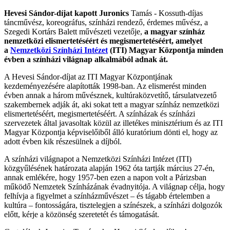
Hevesi Sándor-díjat kapott Juronics
Tamás - Kossuth-díjas
táncművész, koreográfus, színházi rendező, érdemes művész, a
Szegedi Kortárs Balett művészeti vezetője,
a magyar színház
nemzetközi elismertetéséért és megismertetéséért, amelyet
a
Nemzetközi Színházi Intézet
(ITI) Magyar Központja minden
évben a színházi világnap alkalmából adnak át.
A Hevesi Sándor-díjat az ITI Magyar Központjának
kezdeményezésére alapították 1998-ban. Az elismerést minden
évben annak a három művésznek, kultúraközvetítő, társulatvezető
szakembernek adják át, aki sokat tett a magyar színház nemzetközi
elismertetéséért, megismertetéséért. A színházak és színházi
szervezetek által javasoltak közül az illetékes minisztérium és az ITI
Magyar Központja képviselőiből álló kuratórium dönti el, hogy az
adott évben kik részesülnek a díjból.
A színházi világnapot a Nemzetközi Színházi Intézet (ITI)
közgyűlésének határozata alapján 1962 óta tartják március 27-én,
annak emlékére, hogy 1957-ben ezen a napon volt a Párizsban
működő Nemzetek Színházának évadnyitója. A világnap célja, hogy
felhívja a figyelmet a színházművészet – és tágabb értelemben a
kultúra – fontosságára, tisztelegjen a színészek, a színházi dolgozók
előtt, kérje a közönség szeretetét és támogatását.