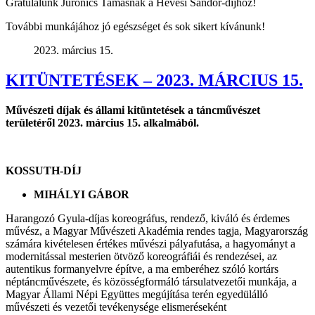
Gratulálunk Juronics Tamásnak a Hevesi Sándor-díjhoz!
További munkájához jó egészséget és sok sikert kívánunk!
2023. március 15.
KITÜNTETÉSEK – 2023. MÁRCIUS 15.
Művészeti díjak és állami kitüntetések a táncművészet
területéről 2023. március 15. alkalmából.
KOSSUTH-DÍJ
MIHÁLYI GÁBOR
Harangozó Gyula-díjas koreográfus, rendező, kiváló és érdemes
művész, a Magyar Művészeti Akadémia rendes tagja, Magyarország
számára kivételesen értékes művészi pályafutása, a hagyományt a
modernitással mesterien ötvöző koreográfiái és rendezései, az
autentikus formanyelvre építve, a ma emberéhez szóló kortárs
néptáncművészete, és közösségformáló társulatvezetői munkája, a
Magyar Állami Népi Együttes megújítása terén egyedülálló
művészeti és vezetői tevékenysége elismeréseként