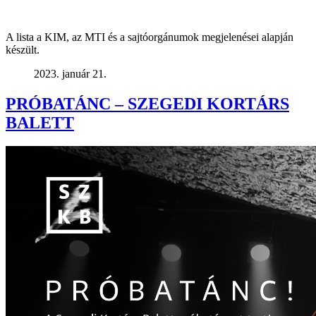
A lista a KIM, az MTI és a sajtóorgánumok megjelenései alapján
készült.
2023. január 21.
PRÓBATÁNC – SZEGEDI KORTÁRS
BALETT