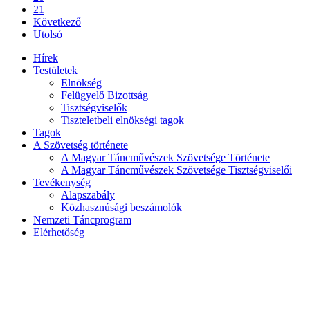
21
Következő
Utolsó
Hírek
Testületek
Elnökség
Felügyelő Bizottság
Tisztségviselők
Tiszteletbeli elnökségi tagok
Tagok
A Szövetség története
A Magyar Táncművészek Szövetsége Története
A Magyar Táncművészek Szövetsége Tisztségviselői
Tevékenység
Alapszabály
Közhasznúsági beszámolók
Nemzeti Táncprogram
Elérhetőség