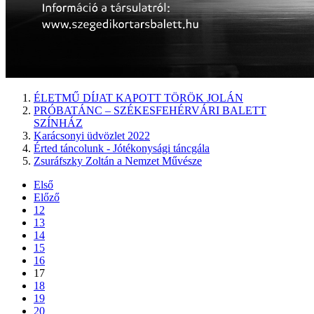
ÉLETMŰ DÍJAT KAPOTT TÖRÖK JOLÁN
PRÓBATÁNC – SZÉKESFEHÉRVÁRI BALETT
SZÍNHÁZ
Karácsonyi üdvözlet 2022
Érted táncolunk - Jótékonysági táncgála
Zsuráfszky Zoltán a Nemzet Művésze
Első
Előző
12
13
14
15
16
17
18
19
20