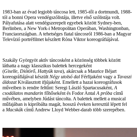
1983-ban az évad legjobb táncosa lett, 1985-től a dortmundi, 1988-
tól a bonni Opera vendégszólistája, illetve első szólistája volt.
Pályafutása alatt vendégszerepelt egyebek között Sydney-ben,
Berlinben, a New York-i Metropolitan Operában, Washingtonban,
Franciaországban. A tehetséges fiatal táncosról 1986-ban a Magyar
Televízió portréfilmet készített Róna Viktor koreográfiájával.
Szakály Györgyöt aktív táncosként a közönség többek között
láthatta a nagy klasszikus balettek hercegeként
(
Giselle
,
Diótörő
,
Hattyúk tava
), akárcsak a Maurice Béjart
koreográfiájával készült
Négy utolsó dal
Férfijaként vagy a
Tavaszi
áldozat
Kiválasztott ifjújaként. Emellett a hazai koreográfusok
műveiben is rendre feltűnt: Seregi László Spartacusaként,
A
csodálatos mandarin
főhőseként és Fodor Antal
A próba
című
művében, amelyben Júdást táncolta. A balettek mellett a musical
műfajában is kipróbálta magát, hosszú éveken keresztül lépett fel
a
Macskák
című Andrew Lloyd Webber-darab több szerepében.