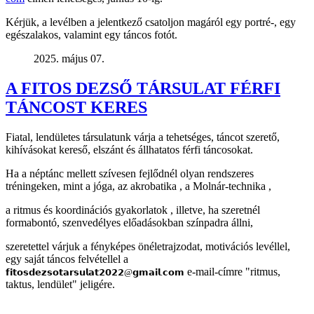
Kérjük, a levélben a jelentkező csatoljon magáról egy portré-, egy
egészalakos, valamint egy táncos fotót.
2025. május 07.
A FITOS DEZSŐ TÁRSULAT FÉRFI
TÁNCOST KERES
Fiatal, lendületes társulatunk várja a tehetséges, táncot szerető,
kihívásokat kereső, elszánt és állhatatos férfi táncosokat.
Ha a néptánc mellett szívesen fejlődnél olyan rendszeres
tréningeken, mint a jóga, az akrobatika , a Molnár-technika ,
a ritmus és koordinációs gyakorlatok , illetve, ha szeretnél
formabontó, szenvedélyes előadásokban színpadra állni,
szeretettel várjuk a fényképes önéletrajzodat, motivációs levéllel,
egy saját táncos felvétellel a
e-mail-címre "ritmus,
𝗳𝗶𝘁𝗼𝘀𝗱𝗲𝘇𝘀𝗼𝘁𝗮𝗿𝘀𝘂𝗹𝗮𝘁𝟮𝟬𝟮𝟮@𝗴𝗺𝗮𝗶𝗹.𝗰𝗼𝗺
taktus, lendület" jeligére.