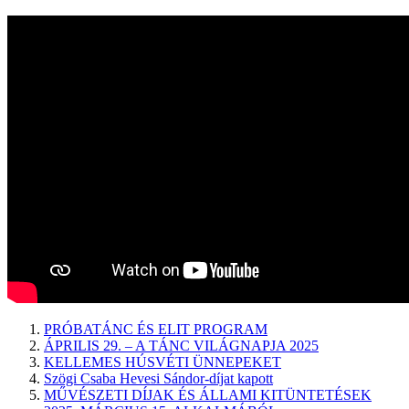
PRÓBATÁNC ÉS ELIT PROGRAM
ÁPRILIS 29. – A TÁNC VILÁGNAPJA 2025
KELLEMES HÚSVÉTI ÜNNEPEKET
Szögi Csaba Hevesi Sándor-díjat kapott
MŰVÉSZETI DÍJAK ÉS ÁLLAMI KITÜNTETÉSEK