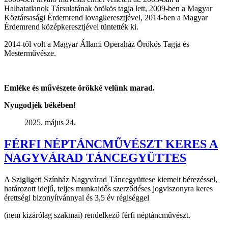
Halhatatlanok Társulatának örökös tagja lett, 2009-ben a Magyar
Köztársasági Érdemrend lovagkeresztjével, 2014-ben a Magyar
Érdemrend középkeresztjével tüntették ki.
2014-től volt a Magyar Állami Operaház Örökös Tagja és
Mesterművésze.
Emléke és művészete örökké velünk marad.
Nyugodjék békében!
2025. május 24.
FÉRFI NÉPTÁNCMŰVÉSZT KERES A
NAGYVÁRAD TÁNCEGYÜTTES
A Szigligeti Színház Nagyvárad Táncegyüttese kiemelt bérezéssel,
határozott idejű, teljes munkaidős szerződéses jogviszonyra keres
érettségi bizonyítvánnyal és 3,5 év régiséggel
(nem kizárólag szakmai) rendelkező férfi néptáncművészt.