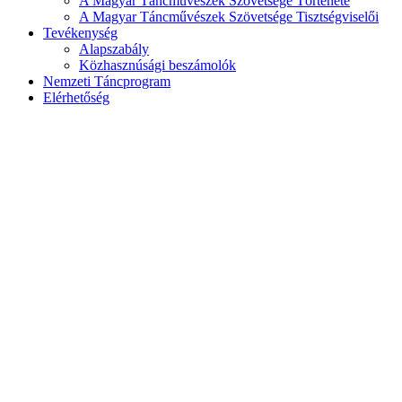
A Magyar Táncművészek Szövetsége Története
A Magyar Táncművészek Szövetsége Tisztségviselői
Tevékenység
Alapszabály
Közhasznúsági beszámolók
Nemzeti Táncprogram
Elérhetőség