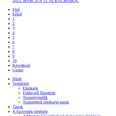
2025. MÁRCIUS 15. ALKALMÁBÓL
Első
Előző
1
2
3
4
5
6
7
8
9
10
Következő
Utolsó
Hírek
Testületek
Elnökség
Felügyelő Bizottság
Tisztségviselők
Tiszteletbeli elnökségi tagok
Tagok
A Szövetség története