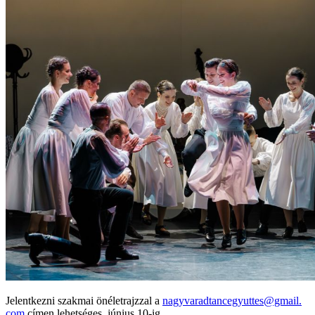
Jelentkezni szakmai önéletrajzzal a
nagyvaradtancegyuttes@gmail.
com
címen lehetséges, június 10-ig.