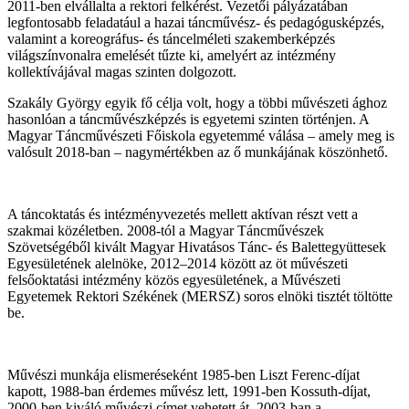
2011-ben elvállalta a rektori felkérést. Vezetői pályázatában
legfontosabb feladatául a hazai táncművész- és pedagógusképzés,
valamint a koreográfus- és táncelméleti szakemberképzés
világszínvonalra emelését tűzte ki, amelyért az intézmény
kollektívájával magas szinten dolgozott.
Szakály György egyik fő célja volt, hogy a többi művészeti ághoz
hasonlóan a táncművészképzés is egyetemi szinten történjen. A
Magyar Táncművészeti Főiskola egyetemmé válása – amely meg is
valósult 2018-ban – nagymértékben az ő munkájának köszönhető.
A táncoktatás és intézményvezetés mellett aktívan részt vett a
szakmai közéletben. 2008-tól a Magyar Táncművészek
Szövetségéből kivált Magyar Hivatásos Tánc- és Balettegyüttesek
Egyesületének alelnöke, 2012–2014 között az öt művészeti
felsőoktatási intézmény közös egyesületének, a Művészeti
Egyetemek Rektori Székének (MERSZ) soros elnöki tisztét töltötte
be.
Művészi munkája elismeréseként 1985-ben Liszt Ferenc-díjat
kapott, 1988-ban érdemes művész lett, 1991-ben Kossuth-díjat,
2000-ben kiváló művészi címet vehetett át. 2003-ban a