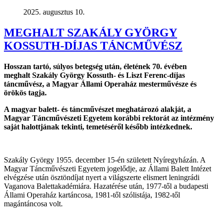
2025. augusztus 10.
MEGHALT SZAKÁLY GYÖRGY
KOSSUTH-DÍJAS TÁNCMŰVÉSZ
Hosszan tartó, súlyos betegség után, életének 70. évében
meghalt Szakály György Kossuth- és Liszt Ferenc-díjas
táncművész, a Magyar Állami Operaház mesterművésze és
örökös tagja.
A magyar balett- és táncművészet meghatározó alakját, a
Magyar Táncművészeti Egyetem korábbi rektorát az intézmény
saját halottjának tekinti, temetéséről később intézkednek.
Szakály György 1955. december 15-én született Nyíregyházán. A
Magyar Táncművészeti Egyetem jogelődje, az Állami Balett Intézet
elvégzése után ösztöndíjat nyert a világszerte elismert leningrádi
Vaganova Balettakadémiára. Hazatérése után, 1977-től a budapesti
Állami Operaház kartáncosa, 1981-től szólistája, 1982-től
magántáncosa volt.