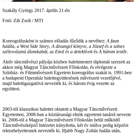
Szakály György 2017. április 21-én
Fotó: Zih Zsolt / MTI
Koreográfusként is számos előadás fűződik a nevéhez:
A faun
halála
, a
West Side Story
,
A dzsungel könyve
, a
József és a színes
szélesvásznú álomkabát
, az
Emil és a detektívek
és
A három testőr
.
Aktív táncművészi pályája közben balettmesteri diplomát szerzett az
akkor még Magyar Táncművészeti Főiskolán, és elvégezte a
Színház- és Filmművészeti Egyetem koreográfus szakát is. 1991-ben
a budapesti Operaház balettegyüttesének művészeti vezetőjévé,
majd balettigazgatóvá nevezték ki, és három évig vezette az
együttest.
2003-tól klasszikus balettet oktatott a Magyar Táncművészeti
Egyetemen, 2008-ban a köztársasági elnök egyetemi tanárrá nevezte
ki. 2006-tól a Magyar Táncművészeti Főiskolán belül működő
Táncművészképző Intézetet irányította, két év múlva pedig képzési
rektorhelyettesnek nevezték ki. Ifjabb Nagy Zoltán halála után,