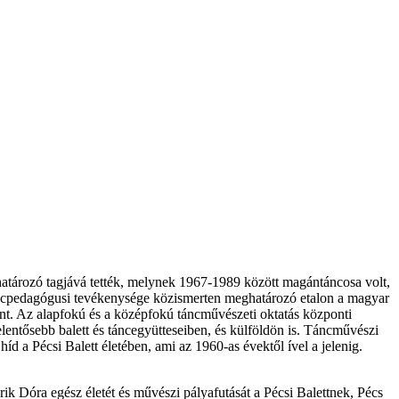
határozó tagjává tették, melynek 1967-1989 között magántáncosa volt,
táncpedagógusi tevékenysége közismerten meghatározó etalon a magyar
t. Az alapfokú és a középfokú táncművészeti oktatás központi
lentősebb balett és táncegyütteseiben, és külföldön is. Táncművészi
íd a Pécsi Balett életében, ami az 1960-as évektől ível a jelenig.
ik Dóra egész életét és művészi pályafutását a Pécsi Balettnek, Pécs