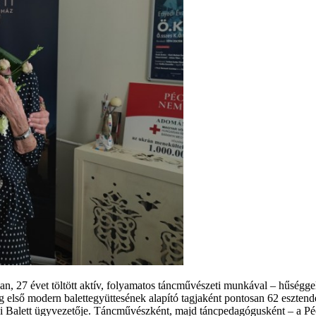
an, 27 évet töltött aktív, folyamatos táncművészeti munkával – hűséggel
 első modern balettegyüttesének alapító tagjaként pontosan 62 esztende
csi Balett ügyvezetője. Táncművészként, majd táncpedagógusként – a Pé