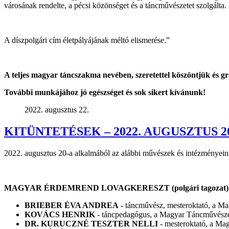
városának rendelte, a pécsi közönséget és a táncművészetet szolgálta.
A díszpolgári cím életpályájának méltó elismerése.”
A teljes magyar táncszakma nevében, szeretettel köszöntjük és g
További munkájához jó egészséget és sok sikert kívánunk!
2022. augusztus 22.
KITÜNTETÉSEK – 2022. AUGUSZTUS 2
augusztus 20-a alkalmából az alábbi művészek és intézményeink 
MAGYAR ÉRDEMREND LOVAGKERESZT (polgári tagozat) kitün
BRIEBER ÉVA ANDREA
- táncművész, mesteroktató, a M
KOVÁCS HENRIK
- táncpedagógus, a Magyar Táncművésze
DR. KURUCZNÉ TESZTER NELLI
- mesteroktató, a Ma