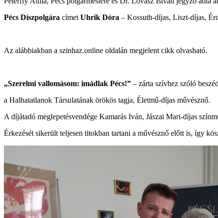
Péterffy Attila, Pécs polgármestere és Dr. Lovász István jegyző adta
Pécs Díszpolgára
címet
Uhrik Dóra
– Kossuth-díjas, Liszt-díjas, É
Az alábbiakban a szinhaz.online oldalán megjelent cikk olvasható.
„Szerelmi vallomásom: imádlak Pécs!”
– zárta szívhez szóló beszé
a Halhatatlanok Társulatának örökös tagja, Életmű-díjas művésznő.
A díjátadó meglepetésvendége Kamarás Iván, Jászai Mari-díjas színműv
Érkezését sikerült teljesen titokban tartani a művésznő előtt is, így k