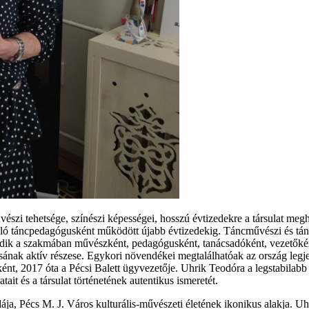
zi tehetsége, színészi képességei, hosszú évtizedekre a társulat meg
kiváló táncpedagógusként működött újabb évtizedekig. Táncművészi és 
dik a szakmában művészként, pedagógusként, tanácsadóként, vezetőkén
ának aktív részese. Egykori növendékei megtalálhatóak az ország legje
ént, 2017 óta a Pécsi Balett ügyvezetője. Uhrik Teodóra a legstabilabb h
it és a társulat történetének autentikus ismeretét.
a, Pécs M. J. Város kulturális-művészeti életének ikonikus alakja. Uhr