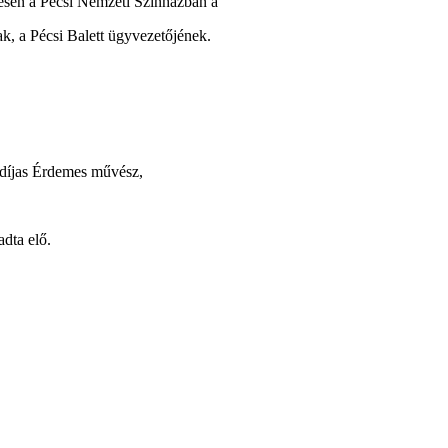
űlésen a Pécsi Nemzeti Színházban a
k, a Pécsi Balett ügyvezetőjének.
-díjas Érdemes művész,
dta elő.