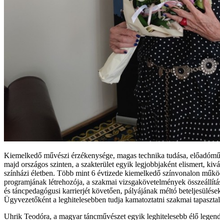
Kiemelkedő művészi érzékenysége, magas technika tudása, előadóművés
majd országos szinten, a szakterület egyik legjobbjaként elismert, 
színházi életben. Több mint 6 évtizede kiemelkedő színvonalon műkö
programjának létrehozója, a szakmai vizsgakövetelmények összeállítás
és táncpedagógusi karrierjét követően, pályájának méltó beteljesülések
Ügyvezetőként a leghitelesebben tudja kamatoztatni szakmai tapasztalata
Uhrik Teodóra, a magyar táncművészet egyik leghitelesebb élő legendáj