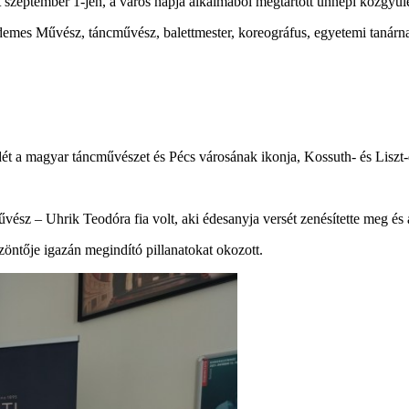
 át szeptember 1-jén, a város napja alkalmából megtartott ünnepi közgy
rdemes Művész, táncművész, balettmester, koreográfus, egyetemi tanárna
dét a magyar táncművészet és Pécs városának ikonja, Kossuth- és Liszt
ész – Uhrik Teodóra fia volt, aki édesanyja versét zenésítette meg és a
öszöntője igazán megindító pillanatokat okozott.