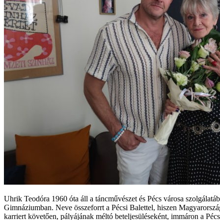
Uhrik Teodóra 1960 óta áll a táncművészet és Pécs városa szolgálatáb
Gimnáziumban. Neve összeforrt a Pécsi Balettel, hiszen Magyarország
karriert követően, pályájának méltó beteljesüléseként, immáron a Pé