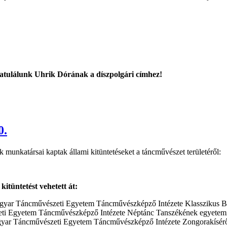
ratulálunk Uhrik Dórának a díszpolgári címhez!
0.
munkatársai kaptak állami kitüntetéseket a táncművészet területéről:
tetést vehetett át:
agyar Táncművészeti Egyetem Táncművészképző Intézete Klasszikus Ba
ti Egyetem Táncművészképző Intézete Néptánc Tanszékének egyetemi
gyar Táncművészeti Egyetem Táncművészképző Intézete Zongorakísérő