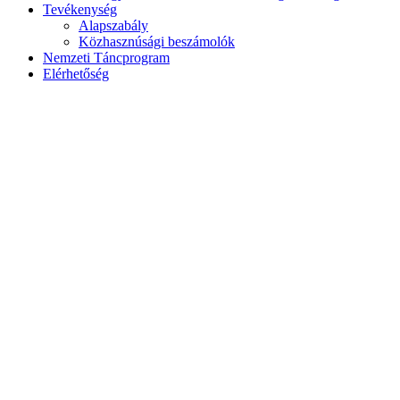
Tevékenység
Alapszabály
Közhasznúsági beszámolók
Nemzeti Táncprogram
Elérhetőség