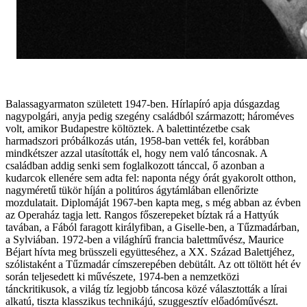
Balassagyarmaton született 1947-ben. Hírlapíró apja dúsgazdag
nagypolgári, anyja pedig szegény családból származott; hároméves
volt, amikor Budapestre költöztek. A balettintézetbe csak
harmadszori próbálkozás után, 1958-ban vették fel, korábban
mindkétszer azzal utasították el, hogy nem való táncosnak. A
családban addig senki sem foglalkozott tánccal, ő azonban a
kudarcok ellenére sem adta fel: naponta négy órát gyakorolt otthon,
nagyméretű tükör híján a politúros ágytámlában ellenőrizte
mozdulatait. Diplomáját 1967-ben kapta meg, s még abban az évben
az Operaház tagja lett. Rangos főszerepeket bíztak rá a Hattyúk
tavában, a Fából faragott királyfiban, a Giselle-ben, a Tűzmadárban,
a Sylviában. 1972-ben a világhírű francia balettművész, Maurice
Béjart hívta meg brüsszeli együtteséhez, a XX. Század Balettjéhez,
szólistaként a Tűzmadár címszerepében debütált. Az ott töltött hét év
során teljesedett ki művészete, 1974-ben a nemzetközi
tánckritikusok, a világ tíz legjobb táncosa közé választották a lírai
alkatú, tiszta klasszikus technikájú, szuggesztív előadóművészt.