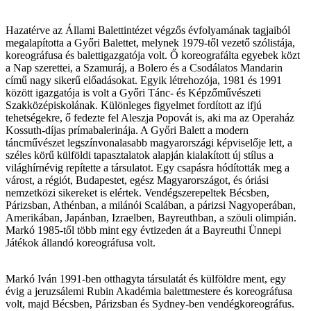
Hazatérve az Állami Balettintézet végzős évfolyamának tagjaiból
megalapította a Győri Balettet, melynek 1979-től vezető szólistája,
koreográfusa és balettigazgatója volt. Ő koreografálta egyebek közt
a Nap szerettei, a Szamuráj, a Bolero és a Csodálatos Mandarin
című nagy sikerű előadásokat. Egyik létrehozója, 1981 és 1991
között igazgatója is volt a Győri Tánc- és Képzőművészeti
Szakközépiskolának. Különleges figyelmet fordított az ifjú
tehetségekre, ő fedezte fel Aleszja Popovát is, aki ma az Operaház
Kossuth-díjas prímabalerinája. A Győri Balett a modern
táncművészet legszínvonalasabb magyarországi képviselője lett, a
széles körű külföldi tapasztalatok alapján kialakított új stílus a
világhírnévig repítette a társulatot. Egy csapásra hódították meg a
várost, a régiót, Budapestet, egész Magyarországot, és óriási
nemzetközi sikereket is elértek. Vendégszerepeltek Bécsben,
Párizsban, Athénban, a milánói Scalában, a párizsi Nagyoperában,
Amerikában, Japánban, Izraelben, Bayreuthban, a szöuli olimpián.
Markó 1985-től több mint egy évtizeden át a Bayreuthi Ünnepi
Játékok állandó koreográfusa volt.
Markó Iván 1991-ben otthagyta társulatát és külföldre ment, egy
évig a jeruzsálemi Rubin Akadémia balettmestere és koreográfusa
volt, majd Bécsben, Párizsban és Sydney-ben vendégkoreográfus.