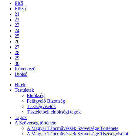
Első
Előző
21
22
23
24
25
26
27
28
29
30
Következő
Utolsó
Hírek
Testületek
Elnökség
Felügyelő Bizottság
Tisztségviselők
Tiszteletbeli elnökségi tagok
Tagok
A Szövetség története
A Magyar Táncművészek Szövetsége Története
A Magyar Táncművészek Szövetsége Tisztségviselői