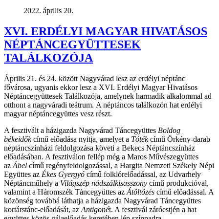
2022. április 20.
XVI. ERDÉLYI MAGYAR HIVATÁSOS
NÉPTÁNCEGYÜTTESEK
TALÁLKOZÓJA
Április 21. és 24. között Nagyvárad lesz az erdélyi néptánc
fővárosa, ugyanis ekkor lesz a XVI. Erdélyi Magyar Hivatásos
Néptáncegyüttesek Találkozója, amelynek harmadik alkalommal ad
otthont a nagyváradi teátrum. A néptáncos találkozón hat erdélyi
magyar néptáncegyüttes vesz részt.
A fesztivált a házigazda Nagyvárad Táncegyüttes
Boldog
békeidők
című előadása nyitja, amelyet a
Tóték
című Örkény-darab
néptáncszínházi feldolgozása követi a Bekecs Néptáncszínház
előadásában. A fesztiválon fellép még a Maros Művészegyüttes
az
Ábel
című regényfeldolgozással, a Hargita Nemzeti Székely Népi
Együttes az
Ékes Gyergyó
című folklórelőadással, az Udvarhely
Néptáncműhely a
Világszép nádszálkisasszony
című produkcióval,
valamint a Háromszék Táncegyüttes az
Átöltözés
című előadással. A
közönség továbbá láthatja a házigazda Nagyvárad Táncegyüttes
kortárstánc-előadását, az
Antigoné
t. A fesztivál záróestjén a hat
együttes közös gálaelőadás keretében lép színpadra.