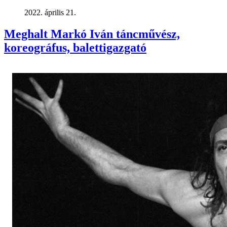
2022. április 21.
Meghalt Markó Iván táncművész,
koreográfus, balettigazgató