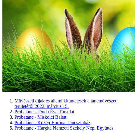
Művészeti díjak és állami kitüntetések a táncművészet
területéről 2022. március 15.
Próbatánc – Duda Éva Társulat
Próbatánc - Miskolci Balett
Próbatánc - Közép-Európa Táncszínház
Próbatánc - Hargita Nemzeti Székely Népi Együttes