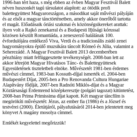
1996-ban tért haza, s még ebben az évben Magyar Fesztivál Balett
néven huszonkét tagú társulatot alapított: az ötödik profi
balettegyüttest Magyarországon, a másodikat saját művészi pályáján
és az elsőt a magyar tánctörténetben, amely akkor önerőből tartotta
el magát. Előadásaik óriási szakmai és közönségsikereket arattak:
ilyen volt a Rajkó zenekarral és a Budapesti Ifjúsági kórussal
közösen készült Romantiáda, a zeneszerző halálának 100.
évfordulójára emlékező Viva, Verdi és a tradicionális zsidó zenei
hagyományokra épülő muzsikára táncolt Rómeó és Júlia, valamint a
Seherezádé. A Magyar Fesztivál Balett 2013 decemberében
pénzhiány miatt felfüggesztette tevékenységét. 2008-ban lett az
akkor létrejött Magyar Hivatásos Tánc- és Balettegyüttesek
Egyesületének tiszteletbeli elnöke. Művészetét 1981-ben érdemes
művészi címmel, 1983-ban Kossuth-díjjal ismerték el. 2004-ben
Budapestért Díjat, 2005-ben a Pro Renovanda Cultura Hungariae
Alapítvány fődíját, 2007-ben Radnóti Miklós-díjat és a Magyar
Köztársasági Érdemrend középkeresztje (polgári tagozat) kitüntetést,
2008-ban Prima Primissima díjat kapott. Két magyar táncfilm is
megörökíti művészetét: Jézus, az ember fia (1986) és a József és
testvérei (2000). Életútjáról, pályafutásáról 2014-ben jelentetett meg
könyvet A magány mosolya címmel.
Emlékét kegyelettel megőrizzük!