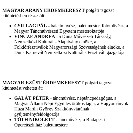
MAGYAR ARANY ÉRDEMKERESZT
polgári tagozat
kitüntetésben részesült:
CSILLAG PÁL
- balettművész, balettmester, fotóművész, a
Magyar Táncművészeti Egyetem mesteroktatója
VINCZE ANDREA -
a Duna Művészeti Társaság
Nemzetközi Kulturális Alapítvány elnöke, a
Folklórfesztiválok Magyarországi Szövetségének elnöke, a
Duna Karnevál Nemzetközi Kulturális Fesztivál igazgatója
MAGYAR EZÜST ÉRDEMKERESZT
polgári tagozat
kitüntetést vehetett át:
GALÁT PÉTER
- táncművész, néptáncpedagógus, a
Magyar Állami Népi Együttes örökös tagja, a Hagyományok
Háza Martin György Szakkönyvtárának
gyűjteményfeldolgozója
TÓTH NIKOLETT
- táncművész, a Budapesti
Operettszínház balettmestere