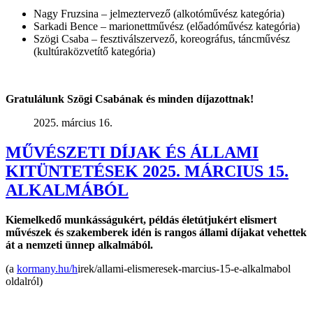
Nagy Fruzsina – jelmeztervező (alkotóművész kategória)
Sarkadi Bence – marionettművész (előadóművész kategória)
Szögi Csaba – fesztiválszervező, koreográfus, táncművész
(kultúraközvetítő kategória)
Gratulálunk Szögi Csabának és minden díjazottnak!
2025. március 16.
MŰVÉSZETI DÍJAK ÉS ÁLLAMI
KITÜNTETÉSEK 2025. MÁRCIUS 15.
ALKALMÁBÓL
Kiemelkedő munkásságukért, példás életútjukért elismert
művészek és szakemberek idén is rangos állami díjakat vehettek
át
a nemzeti ünnep
alkalmából.
(a
kormany.hu/h
irek/allami-elismeresek-marcius-15-e-alkalmabol
oldalról)