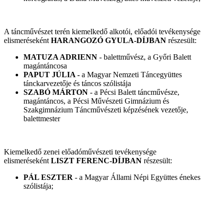
A táncművészet terén kiemelkedő alkotói, előadói tevékenysége
elismeréseként
HARANGOZÓ GYULA-DÍJBAN
részesült:
MATUZA ADRIENN
- balettművész, a Győri Balett
magántáncosa
PAPUT JÚLIA -
a Magyar Nemzeti Táncegyüttes
tánckarvezetője és táncos szólistája
SZABÓ MÁRTON
- a Pécsi Balett táncművésze,
magántáncos, a Pécsi Művészeti Gimnázium és
Szakgimnázium Táncművészeti képzésének vezetője,
balettmester
Kiemelkedő zenei előadóművészeti tevékenysége
elismeréseként
LISZT FERENC-DÍJBAN
részesült:
PÁL ESZTER
- a Magyar Állami Népi Együttes énekes
szólistája;