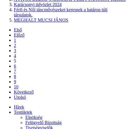
Karácsonyi üdvözlet 2024
Férfi és Női táncművészeket keresnek a határon túli
társulatok.
MEGHALT MUCSI JÁNOS
Első
Előző
1
2
3
4
5
6
7
8
9
10
Következő
Utolsó
Hírek
Testületek
Elnökség
Felügyelő Bizottság
Tisztségviselők