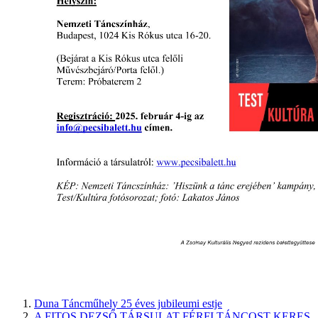
Duna Táncműhely 25 éves jubileumi estje
A FITOS DEZSŐ TÁRSULAT FÉRFI TÁNCOST KERES