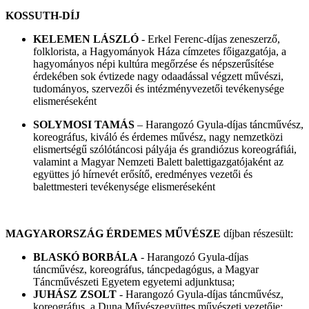
KOSSUTH-DÍJ
KELEMEN LÁSZLÓ
- Erkel Ferenc-díjas zeneszerző,
folklorista, a Hagyományok Háza címzetes főigazgatója, a
hagyományos népi kultúra megőrzése és népszerűsítése
érdekében sok évtizede nagy odaadással végzett művészi,
tudományos, szervezői és intézményvezetői tevékenysége
elismeréseként
SOLYMOSI TAMÁS
– Harangozó Gyula-díjas táncművész,
koreográfus, kiváló és érdemes művész, nagy nemzetközi
elismertségű szólótáncosi pályája és grandiózus koreográfiái,
valamint a Magyar Nemzeti Balett balettigazgatójaként az
együttes jó hírnevét erősítő, eredményes vezetői és
balettmesteri tevékenysége elismeréseként
MAGYARORSZÁG ÉRDEMES MŰVÉSZE
díjban részesült:
BLASKÓ BORBÁLA
- Harangozó Gyula-díjas
táncművész, koreográfus, táncpedagógus, a Magyar
Táncművészeti Egyetem egyetemi adjunktusa;
JUHÁSZ ZSOLT
- Harangozó Gyula-díjas táncművész,
koreográfus, a Duna Művészegyüttes művészeti vezetője;