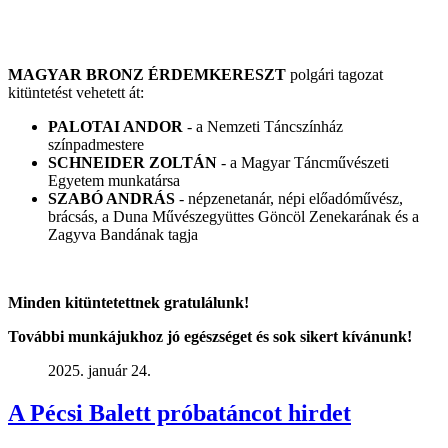
MAGYAR BRONZ ÉRDEMKERESZT
polgári tagozat
kitüntetést vehetett át:
PALOTAI ANDOR
- a Nemzeti Táncszínház
színpadmestere
SCHNEIDER ZOLTÁN
- a Magyar Táncművészeti
Egyetem munkatársa
SZABÓ ANDRÁS
- népzenetanár, népi előadóművész,
brácsás, a Duna Művészegyüttes Göncöl Zenekarának és a
Zagyva Bandának tagja
Minden kitüntetettnek gratulálunk!
További munkájukhoz jó egészséget és sok sikert kívánunk!
2025. január 24.
A Pécsi Balett próbatáncot hirdet