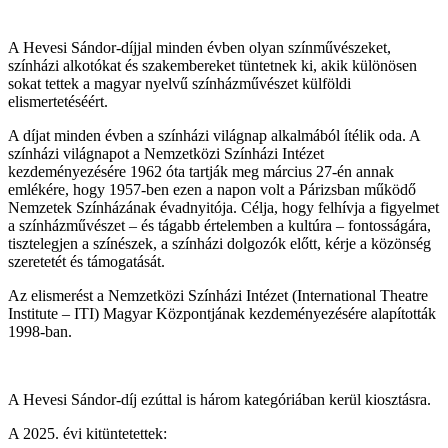
A Hevesi Sándor-díjjal minden évben olyan színművészeket,
színházi alkotókat és szakembereket tüntetnek ki, akik különösen
sokat tettek a magyar nyelvű színházművészet külföldi
elismertetéséért.
A díjat minden évben a színházi világnap alkalmából ítélik oda. A
színházi világnapot a Nemzetközi Színházi Intézet
kezdeményezésére 1962 óta tartják meg március 27-én annak
emlékére, hogy 1957-ben ezen a napon volt a Párizsban működő
Nemzetek Színházának évadnyitója. Célja, hogy felhívja a figyelmet
a színházművészet – és tágabb értelemben a kultúra – fontosságára,
tisztelegjen a színészek, a színházi dolgozók előtt, kérje a közönség
szeretetét és támogatását.
Az elismerést a Nemzetközi Színházi Intézet (International Theatre
Institute – ITI) Magyar Központjának kezdeményezésére alapították
1998-ban.
A Hevesi Sándor-díj ezúttal is három kategóriában kerül kiosztásra.
A 2025. évi kitüntetettek: