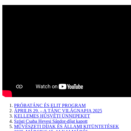
PRÓBATÁNC ÉS ELIT PROGRAM
ÁPRILIS 29. – A TÁNC VILÁGNAPJA 2025
KELLEMES HÚSVÉTI ÜNNEPEKET
Szögi Csaba Hevesi Sándor-díjat kapott
MŰVÉSZETI DÍJAK ÉS ÁLLAMI KITÜNTETÉSEK