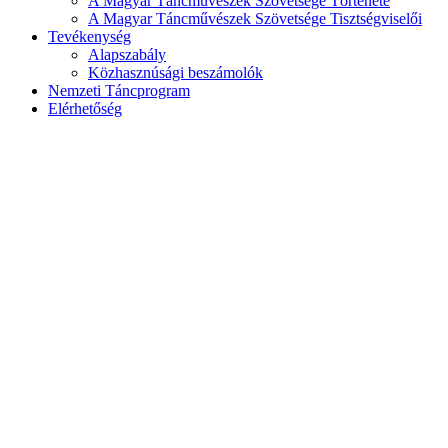
A Magyar Táncművészek Szövetsége Története
A Magyar Táncművészek Szövetsége Tisztségviselői
Tevékenység
Alapszabály
Közhasznúsági beszámolók
Nemzeti Táncprogram
Elérhetőség