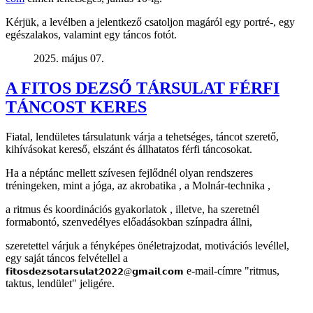
Kérjük, a levélben a jelentkező csatoljon magáról egy portré-, egy
egészalakos, valamint egy táncos fotót.
2025. május 07.
A FITOS DEZSŐ TÁRSULAT FÉRFI
TÁNCOST KERES
Fiatal, lendületes társulatunk várja a tehetséges, táncot szerető,
kihívásokat kereső, elszánt és állhatatos férfi táncosokat.
Ha a néptánc mellett szívesen fejlődnél olyan rendszeres
tréningeken, mint a jóga, az akrobatika , a Molnár-technika ,
a ritmus és koordinációs gyakorlatok , illetve, ha szeretnél
formabontó, szenvedélyes előadásokban színpadra állni,
szeretettel várjuk a fényképes önéletrajzodat, motivációs levéllel,
egy saját táncos felvétellel a
e-mail-címre "ritmus,
𝗳𝗶𝘁𝗼𝘀𝗱𝗲𝘇𝘀𝗼𝘁𝗮𝗿𝘀𝘂𝗹𝗮𝘁𝟮𝟬𝟮𝟮@𝗴𝗺𝗮𝗶𝗹.𝗰𝗼𝗺
taktus, lendület" jeligére.