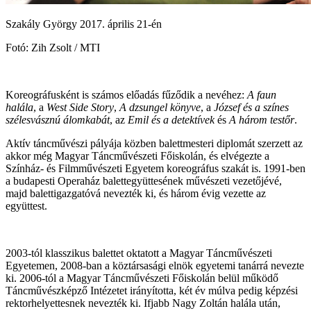
Szakály György 2017. április 21-én
Fotó: Zih Zsolt / MTI
Koreográfusként is számos előadás fűződik a nevéhez:
A faun
halála
, a
West Side Story
,
A dzsungel könyve
, a
József és a színes
szélesvásznú álomkabát
, az
Emil és a detektívek
és
A három testőr
.
Aktív táncművészi pályája közben balettmesteri diplomát szerzett az
akkor még Magyar Táncművészeti Főiskolán, és elvégezte a
Színház- és Filmművészeti Egyetem koreográfus szakát is. 1991-ben
a budapesti Operaház balettegyüttesének művészeti vezetőjévé,
majd balettigazgatóvá nevezték ki, és három évig vezette az
együttest.
2003-tól klasszikus balettet oktatott a Magyar Táncművészeti
Egyetemen, 2008-ban a köztársasági elnök egyetemi tanárrá nevezte
ki. 2006-tól a Magyar Táncművészeti Főiskolán belül működő
Táncművészképző Intézetet irányította, két év múlva pedig képzési
rektorhelyettesnek nevezték ki. Ifjabb Nagy Zoltán halála után,