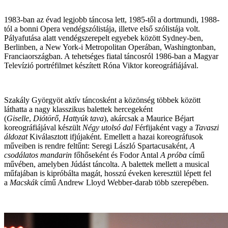
1983-ban az évad legjobb táncosa lett, 1985-től a dortmundi, 1988-
tól a bonni Opera vendégszólistája, illetve első szólistája volt.
Pályafutása alatt vendégszerepelt egyebek között Sydney-ben,
Berlinben, a New York-i Metropolitan Operában, Washingtonban,
Franciaországban. A tehetséges fiatal táncosról 1986-ban a Magyar
Televízió portréfilmet készített Róna Viktor koreográfiájával.
Szakály Györgyöt aktív táncosként a közönség többek között
láthatta a nagy klasszikus balettek hercegeként
(
Giselle
,
Diótörő
,
Hattyúk tava
), akárcsak a Maurice Béjart
koreográfiájával készült
Négy utolsó dal
Férfijaként vagy a
Tavaszi
áldozat
Kiválasztott ifjújaként. Emellett a hazai koreográfusok
műveiben is rendre feltűnt: Seregi László Spartacusaként,
A
csodálatos mandarin
főhőseként és Fodor Antal
A próba
című
művében, amelyben Júdást táncolta. A balettek mellett a musical
műfajában is kipróbálta magát, hosszú éveken keresztül lépett fel
a
Macskák
című Andrew Lloyd Webber-darab több szerepében.