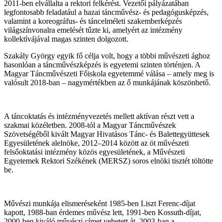
2011-ben elvállalta a rektori felkérést. Vezetői pályázatában
legfontosabb feladatául a hazai táncművész- és pedagógusképzés,
valamint a koreográfus- és táncelméleti szakemberképzés
világszínvonalra emelését tűzte ki, amelyért az intézmény
kollektívájával magas szinten dolgozott.
Szakály György egyik fő célja volt, hogy a többi művészeti ághoz
hasonlóan a táncművészképzés is egyetemi szinten történjen. A
Magyar Táncművészeti Főiskola egyetemmé válása – amely meg is
valósult 2018-ban – nagymértékben az ő munkájának köszönhető.
A táncoktatás és intézményvezetés mellett aktívan részt vett a
szakmai közéletben. 2008-tól a Magyar Táncművészek
Szövetségéből kivált Magyar Hivatásos Tánc- és Balettegyüttesek
Egyesületének alelnöke, 2012–2014 között az öt művészeti
felsőoktatási intézmény közös egyesületének, a Művészeti
Egyetemek Rektori Székének (MERSZ) soros elnöki tisztét töltötte
be.
Művészi munkája elismeréseként 1985-ben Liszt Ferenc-díjat
kapott, 1988-ban érdemes művész lett, 1991-ben Kossuth-díjat,
2000-ben kiváló művészi címet vehetett át. 2003-ban a