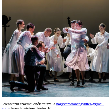
Jelentkezni szakmai önéletrajzzal a
nagyvaradtancegyuttes@gmail.
com
címen lehetséges, június 10-ig.