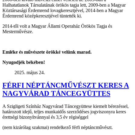
Halhatatlanok Társulatának örökös tagja lett, 2009-ben a Magyar
Köztársasági Érdemrend lovagkeresztjével, 2014-ben a Magyar
Érdemrend középkeresztjével tüntették ki.
2014-től volt a Magyar Állami Operaház Örökös Tagja és
Mesterművésze.
Emléke és művészete örökké velünk marad.
Nyugodjék békében!
2025. május 24.
FÉRFI NÉPTÁNCMŰVÉSZT KERES A
NAGYVÁRAD TÁNCEGYÜTTES
A Szigligeti Színház Nagyvárad Táncegyüttese kiemelt bérezéssel,
határozott idejű, teljes munkaidős szerződéses jogviszonyra keres
érettségi bizonyítvánnyal és 3,5 év régiséggel
(nem kizárólag szakmai) rendelkező férfi néptáncművészt.