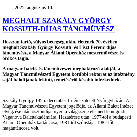
2025. augusztus 10.
MEGHALT SZAKÁLY GYÖRGY
KOSSUTH-DÍJAS TÁNCMŰVÉSZ
Hosszan tartó, súlyos betegség után, életének 70. évében
meghalt Szakály György Kossuth- és Liszt Ferenc-díjas
táncművész, a Magyar Állami Operaház mesterművésze és
örökös tagja.
A magyar balett- és táncművészet meghatározó alakját, a
Magyar Táncművészeti Egyetem korábbi rektorát az intézmény
saját halottjának tekinti, temetéséről később intézkednek.
Szakály György 1955. december 15-én született Nyíregyházán. A
Magyar Táncművészeti Egyetem jogelődje, az Állami Balett Intézet
elvégzése után ösztöndíjat nyert a világszerte elismert leningrádi
Vaganova Balettakadémiára. Hazatérése után, 1977-től a budapesti
Állami Operaház kartáncosa, 1981-től szólistája, 1982-től
magántáncosa volt.