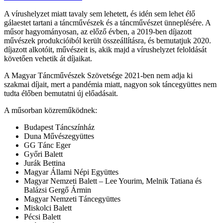
A vírushelyzet miatt tavaly sem lehetett, és idén sem lehet élő
gálaestet tartani a táncművészek és a táncművészet ünneplésére. A
műsor hagyományosan, az előző évben, a 2019-ben díjazott
művészek produkcióiból került összeállításra, és bemutatjuk 2020.
díjazott alkotóit, művészeit is, akik majd a vírushelyzet feloldását
követően vehetik át díjaikat.
A Magyar Táncművészek Szövetsége 2021-ben nem adja ki
szakmai díjait, mert a pandémia miatt, nagyon sok táncegyüttes nem
tudta élőben bemutatni új előadásait.
A műsorban közreműködnek:
Budapest Táncszínház
Duna Művészegyüttes
GG Tánc Eger
Győri Balett
Jurák Bettina
Magyar Állami Népi Együttes
Magyar Nemzeti Balett – Lee Yourim, Melnik Tatiana és
Balázsi Gergő Ármin
Magyar Nemzeti Táncegyüttes
Miskolci Balett
Pécsi Balett