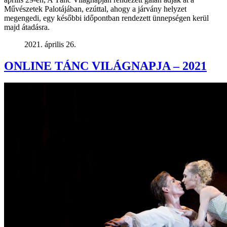
Művészetek Palotájában, ezúttal, ahogy a járvány helyzet
megengedi, egy későbbi időpontban rendezett ünnepségen kerül
majd átadásra.
2021. április 26.
ONLINE TÁNC VILÁGNAPJA – 2021