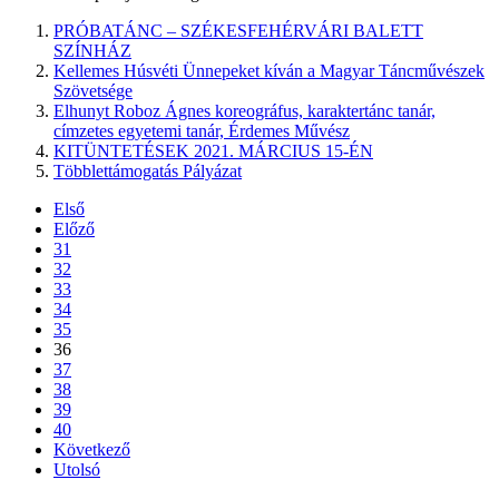
PRÓBATÁNC – SZÉKESFEHÉRVÁRI BALETT
SZÍNHÁZ
Kellemes Húsvéti Ünnepeket kíván a Magyar Táncművészek
Szövetsége
Elhunyt Roboz Ágnes koreográfus, karaktertánc tanár,
címzetes egyetemi tanár, Érdemes Művész
KITÜNTETÉSEK 2021. MÁRCIUS 15-ÉN
Többlettámogatás Pályázat
Első
Előző
31
32
33
34
35
36
37
38
39
40
Következő
Utolsó