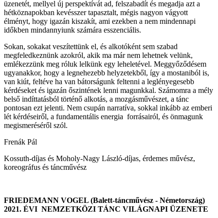
üzenetét, mellyel új perspektívát ad, felszabadít és megadja azt a
hétköznapokban kevésszer tapasztalt, mégis nagyon vágyott
élményt, hogy igazán kiszakít, ami ezekben a nem mindennapi
időkben mindannyiunk számára esszenciális.
Sokan, sokakat veszítettünk el, és alkotóként sem szabad
megfeledkeznünk azokról, akik ma már nem lehetnek velünk,
emlékezzünk meg róluk lelkünk egy leheletével. Meggyőződésem
ugyanakkor, hogy a legnehezebb helyzetekből, így a mostaniból is,
van kiút, feltéve ha van bátorságunk feltenni a leglényegesebb
kérdéseket és igazán őszintének lenni magunkkal. Számomra a mély
belső indíttatásból történő alkotás, a mozgásművészet, a tánc
pontosan ezt jelenti. Nem csupán narratíva, sokkal inkább az emberi
lét kérdéseiről, a fundamentális energia forrásairól, és önmagunk
megismeréséről szól.
Frenák Pál
Kossuth-díjas és Moholy-Nagy László-díjas, érdemes művész,
koreográfus és táncművész
FRIEDEMANN VOGEL (Balett-táncművész - Németország)
2021. ÉVI NEMZETKÖZI TÁNC VILÁGNAPI ÜZENETE