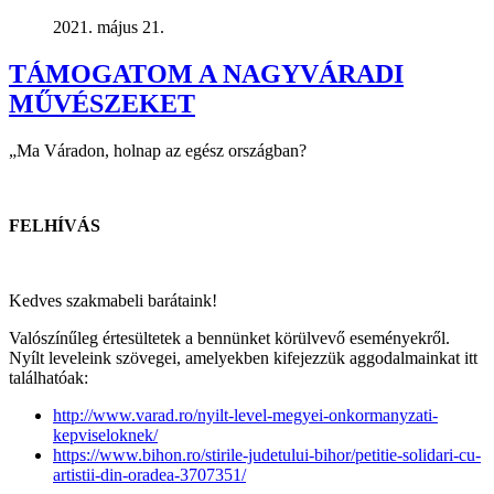
2021. május 21.
TÁMOGATOM A NAGYVÁRADI
MŰVÉSZEKET
„Ma Váradon, holnap az egész országban?
FELHÍVÁS
Kedves szakmabeli barátaink!
Valószínűleg értesültetek a bennünket körülvevő eseményekről.
Nyílt leveleink szövegei, amelyekben kifejezzük aggodalmainkat itt
találhatóak:
http://www.varad.ro/nyilt-level-megyei-onkormanyzati-
kepviseloknek/
https://www.bihon.ro/stirile-judetului-bihor/petitie-solidari-cu-
artistii-din-oradea-3707351/