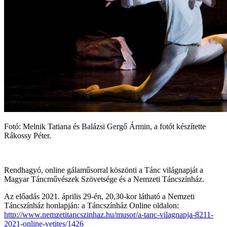
Fotó: Melnik Tatiana és Balázsi Gergő Ármin, a fotót készítette
Rákossy Péter.
Rendhagyó, online gálaműsorral köszönti a Tánc világnapját a
Magyar Táncművészek Szövetsége és a Nemzeti Táncszínház.
Az előadás 2021. április 29-én, 20,30-kor látható a Nemzeti
Táncszínház honlapján: a Táncszínház Online oldalon:
http://www.nemzetitancszinhaz.hu/musor/a-tanc-vilagnapja-8211-
2021-online-vetites/1426