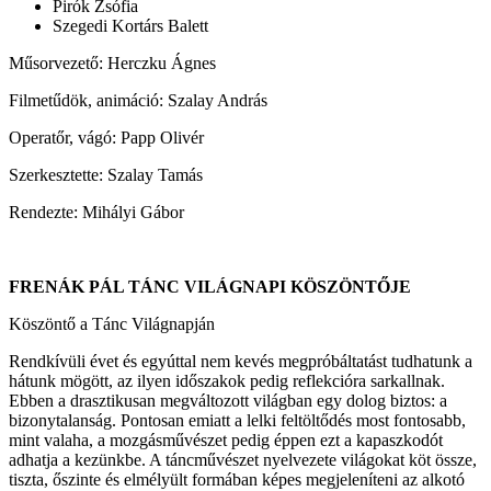
Pirók Zsófia
Szegedi Kortárs Balett
Műsorvezető: Herczku Ágnes
Filmetűdök, animáció: Szalay András
Operatőr, vágó: Papp Olivér
Szerkesztette: Szalay Tamás
Rendezte: Mihályi Gábor
FRENÁK PÁL TÁNC VILÁGNAPI KÖSZÖNTŐJE
Köszöntő a Tánc Világnapján
Rendkívüli évet és egyúttal nem kevés megpróbáltatást tudhatunk a
hátunk mögött, az ilyen időszakok pedig reflekcióra sarkallnak.
Ebben a drasztikusan megváltozott világban egy dolog biztos: a
bizonytalanság. Pontosan emiatt a lelki feltöltődés most fontosabb,
mint valaha, a mozgásművészet pedig éppen ezt a kapaszkodót
adhatja a kezünkbe. A táncművészet nyelvezete világokat köt össze,
tiszta, őszinte és elmélyült formában képes megjeleníteni az alkotó