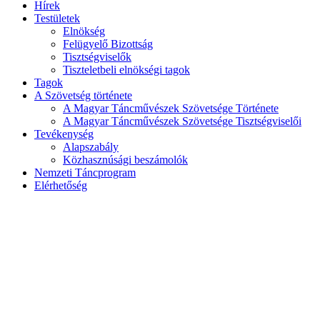
Hírek
Testületek
Elnökség
Felügyelő Bizottság
Tisztségviselők
Tiszteletbeli elnökségi tagok
Tagok
A Szövetség története
A Magyar Táncművészek Szövetsége Története
A Magyar Táncművészek Szövetsége Tisztségviselői
Tevékenység
Alapszabály
Közhasznúsági beszámolók
Nemzeti Táncprogram
Elérhetőség