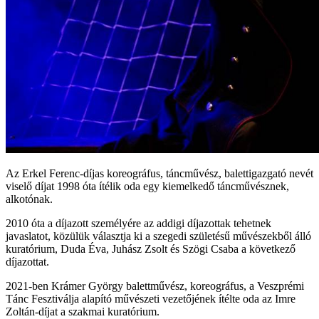
Az Erkel Ferenc-díjas koreográfus, táncművész, balettigazgató nevét
viselő díjat 1998 óta ítélik oda egy kiemelkedő táncművésznek,
alkotónak.
2010 óta a díjazott személyére az addigi díjazottak tehetnek
javaslatot, közülük választja ki a szegedi születésű művészekből álló
kuratórium, Duda Éva, Juhász Zsolt és Szögi Csaba a következő
díjazottat.
2021-ben Krámer György balettművész, koreográfus, a Veszprémi
Tánc Fesztiválja alapító művészeti vezetőjének ítélte oda az Imre
Zoltán-díjat a szakmai kuratórium.