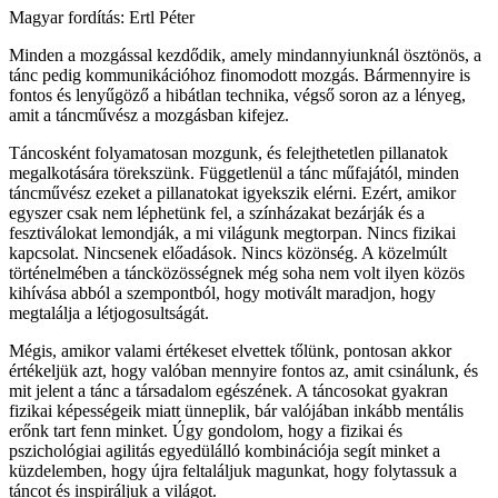
Magyar fordítás: Ertl Péter
Minden a mozgással kezdődik, amely mindannyiunknál ösztönös, a
tánc pedig kommunikációhoz finomodott mozgás. Bármennyire is
fontos és lenyűgöző a hibátlan technika, végső soron az a lényeg,
amit a táncművész a mozgásban kifejez.
Táncosként folyamatosan mozgunk, és felejthetetlen pillanatok
megalkotására törekszünk. Függetlenül a tánc műfajától, minden
táncművész ezeket a pillanatokat igyekszik elérni. Ezért, amikor
egyszer csak nem léphetünk fel, a színházakat bezárják és a
fesztiválokat lemondják, a mi világunk megtorpan. Nincs fizikai
kapcsolat. Nincsenek előadások. Nincs közönség. A közelmúlt
történelmében a táncközösségnek még soha nem volt ilyen közös
kihívása abból a szempontból, hogy motivált maradjon, hogy
megtalálja a létjogosultságát.
Mégis, amikor valami értékeset elvettek tőlünk, pontosan akkor
értékeljük azt, hogy valóban mennyire fontos az, amit csinálunk, és
mit jelent a tánc a társadalom egészének. A táncosokat gyakran
fizikai képességeik miatt ünneplik, bár valójában inkább mentális
erőnk tart fenn minket. Úgy gondolom, hogy a fizikai és
pszichológiai agilitás egyedülálló kombinációja segít minket a
küzdelemben, hogy újra feltaláljuk magunkat, hogy folytassuk a
táncot és inspiráljuk a világot.