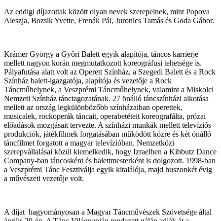
Az eddigi díjazottak között olyan nevek szerepelnek, mint Popova
Aleszja, Bozsik Yvette, Frenák Pál, Juronics Tamás és Goda Gábor.
Krámer György a Győri Balett egyik alapítója, táncos karrierje
mellett nagyon korán megmutatkozott koreográfusi tehetsége is.
Pályafutása alatt volt az Operett Színház, a Szegedi Balett és a Rock
Színház balett-igazgatója, alapítója és vezetője a Rock
Táncműhelynek, a Veszprémi Táncműhelynek, valamint a Miskolci
Nemzeti Színház tánctagozatának. 27 önálló táncszínházi alkotása
mellett az ország legkülönbözőbb színházaiban operettek,
musicalek, rockoperák táncait, operabetéteit koreografálta, prózai
előadások mozgásait tervezte. A színházi munkák mellett televíziós
produkciók, játékfilmek forgatásában működött közre és két önálló
táncfilmet forgatott a magyar televízióban. Nemzetközi
szerepvállalásai közül kiemelkedik, hogy Izraelben a Kibbutz Dance
Company-ban táncosként és balettmesterként is dolgozott. 1998-ban
a Veszprémi Tánc Fesztiválja egyik kitalálója, majd huszonkét évig
a művészeti vezetője volt.
A díjat hagyományosan a Magyar Táncművészek Szövetsége által
április 29-én, A Tánc Világnapján rendezett gálán adják át a