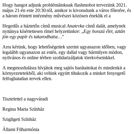
Hogy hangot adjunk problémáinknak flashmobot tervezünk 2021.
május 21-én este 20:30-tól, amikor is kivonulunk a város főterére, és
a három érintett intézmény művészei közösen éneklik el a
Hegedűs a háztetőn című musical
Anatevka
című dalát, amelynek
nyitánya kísértetiesen rímel helyzetünkre: „
Egy hosszú élet, aztán
jön egy papír és takarodhatsz…
”
Arra kérünk, hogy lehetőségeitek szerint ugyanazon időben, vagy
legalább ugyanazon az estén, egy dallal vagy bármilyen módon,
nyilvános és online térben szolidarizáljatok törekvéseinkkel.
A megmozdulásra hívjátok meg sajtós barátaitokat és mindenkit a
környezetetekből, aki velünk együtt tiltakozik a minket fenyegető
felfoghatatlan tervek ellen.
Tisztelettel a nagyváradi
Regina Maria Színház
Szigligeti Színház
Állami Filharmónia