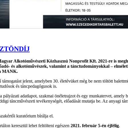
ZTÖNDÍJ
ar Alkotóművészeti Közhasznú Nonprofit Kft. 2021-re is meghirde
 előadó- és alkotóművészek, valamint a tánctudományokkal – elmélet
ja a MANK.
gű támogatást jelent, amelyben 30. életévüket még be nem töltött bale
nctudósok és táncpedagógusok is.
a pályázati adatlapot, szakmai önéletrajzot és egy munkatervet, amely b
digi táncművészeti tevékenységét, előadását mutatja be. Az anyagi tám
akértői kuratórium bírálja el.
rtálon keresztül lehet feltölteni egészen
2021. február 5-én éjfélig
.