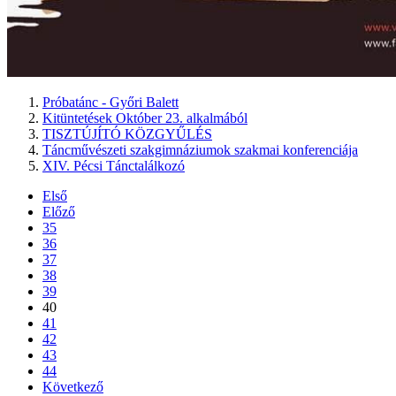
Próbatánc - Győri Balett
Kitüntetések Október 23. alkalmából
TISZTÚJÍTÓ KÖZGYŰLÉS
Táncművészeti szakgimnáziumok szakmai konferenciája
XIV. Pécsi Tánctalálkozó
Első
Előző
35
36
37
38
39
40
41
42
43
44
Következő