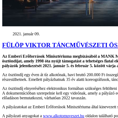
2021. január 09.
FÜLÖP VIKTOR TÁNCMŰVÉSZETI ÖS
Az Emberi Erőforrások Minisztériuma megbízásából a MANK Magy
ösztöndíjat, amely 1998 óta nyújt támogatást a tehetséges fiatal
pályázók jelentkezését 2021. január 5. és február 5. között vár
Az ösztöndíj egy éven át tíz alkotónak, havi bruttó 200.000 Ft össze
részesülhetnek. Emellett pályázhatnak 35 év alatti koreográfusok, tá
Az ösztöndíj elnyeréséhez elektronikus formában szükséges feltölteni 
A dokumentációban szerepelnie kell egy videónak, amely a pályázó ed
előadáson bemutatkozni, várhatóan 2022 tavaszán.
A pályázatokat az Emberi Erőforrások Minisztériuma által kinevezett sz
A pályázati anyagokat a
www.alkotomuveszet.hu
oldalon található po