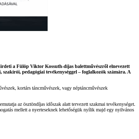
ti a Fülöp Viktor Kossuth-díjas balettművészről elnevezett
i, szakírói, pedagógiai tevékenységgel – foglalkozók számára. A
ttművészek, kortárs táncművészek, vagy néptáncművészek
emutatja az ösztöndíjas időszak alatt tervezett szakmai tevékenységet.
ogatás mellett a nyerteseknek lehetőségük nyílik majd egy nyilvános