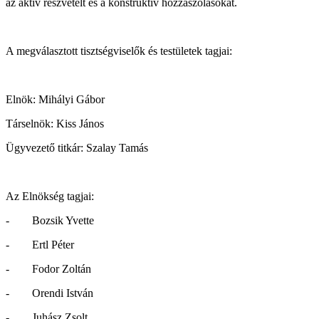
az aktív részvételt és a konstruktív hozzászólásokat.
A megválasztott tisztségviselők és testületek tagjai:
Elnök: Mihályi Gábor
Társelnök: Kiss János
Ügyvezető titkár: Szalay Tamás
Az Elnökség tagjai:
- Bozsik Yvette
- Ertl Péter
- Fodor Zoltán
- Orendi István
- Juhász Zsolt