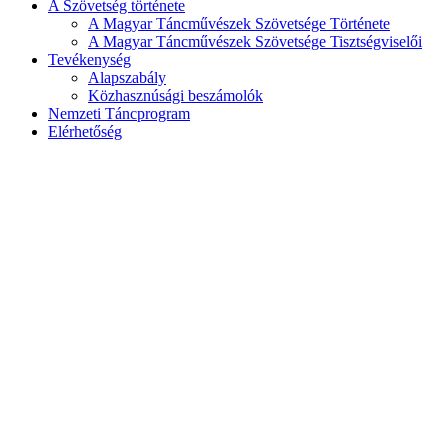
A Szövetség története
A Magyar Táncművészek Szövetsége Története
A Magyar Táncművészek Szövetsége Tisztségviselői
Tevékenység
Alapszabály
Közhasznúsági beszámolók
Nemzeti Táncprogram
Elérhetőség