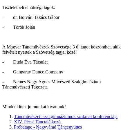
Tiszteletbeli elnökségi tagok:
- dr. Bolvári-Takács Gábor
- Török Jolán
A Magyar Táncművészek Szövetsége 3 új tagot köszönthet, akik
felvételt nyertek a Szövetség tagjai közé:
- Duda Éva Társulat
- Gangaray Dance Company
- Nemes Nagy Ágnes Művészeti Szakgimnázium
Táncművészeti Tagozata
Mindenkinek jó munkát kívánunk!
Táncművészeti szakgimnáziumok szakmai konferenciája
XIV. Pécsi Tánctalálkozó
Próbatánc - Nagyvárad Táncegyüttes