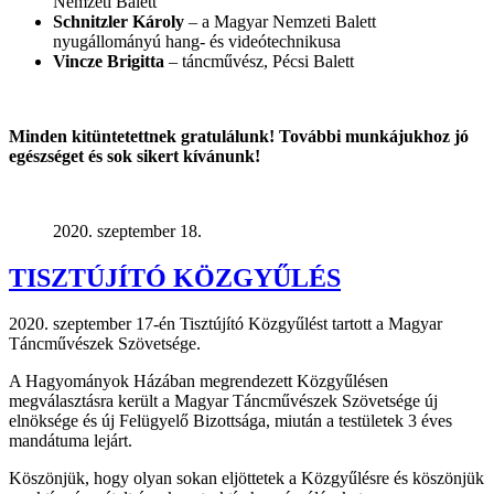
Nemzeti Balett
Schnitzler Károly
– a Magyar Nemzeti Balett
nyugállományú hang- és videótechnikusa
Vincze Brigitta
– táncművész, Pécsi Balett
Minden kitüntetettnek gratulálunk! További munkájukhoz jó
egészséget és sok sikert kívánunk!
2020. szeptember 18.
TISZTÚJÍTÓ KÖZGYŰLÉS
2020. szeptember 17-én Tisztújító Közgyűlést tartott a Magyar
Táncművészek Szövetsége.
A Hagyományok Házában megrendezett Közgyűlésen
megválasztásra került a Magyar Táncművészek Szövetsége új
elnöksége és új Felügyelő Bizottsága, miután a testületek 3 éves
mandátuma lejárt.
Köszönjük, hogy olyan sokan eljöttetek a Közgyűlésre és köszönjük