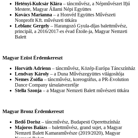
Hetényi-Kulcsár Klára
– táncművész, a Népművészet Ifjú
Mestere, Magyar Állami Népi Együttes
Kovács Marianna
– a Honvéd Együttes Művészeti
Nonprofit Kft. művészeti titkára
Leblanc Gergely
– Harangozó Gyula-díjas balettművész,
principál, a 2016/2017-es évad Étoile-ja, Magyar Nemzeti
Balett
Magyar Ezüst Érdemkereszt
Horváth Adrienn
– táncművész, Közép-Európa Táncszínház
Lendvay Károly
– a Duna Művészegyüttes világosítója
Nemes Zsófia
– táncművész, koreográfus, a PR-Evolution
Dance Company társulatvezetője
Stella Szonja
– a Magyar Nemzeti Balett művészeti titkára
Magyar Bronz Érdemkereszt
Bedő Dorisz
– táncművész, Budapesti Operettszínház
Majoros Balázs
– balettművész, grand sujet, a Magyar
Nemzeti Balett Kamaraművésze (2019/2020), Magyar