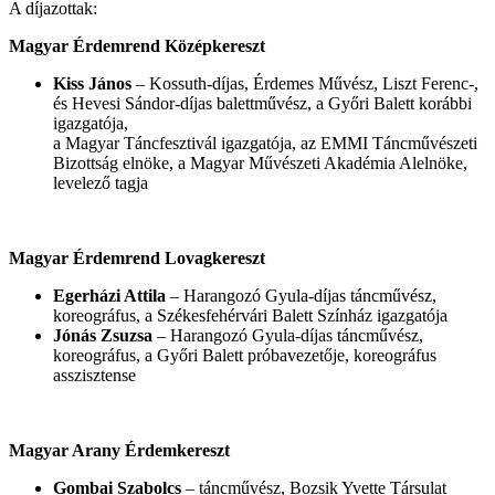
A díjazottak:
Magyar Érdemrend Középkereszt
Kiss János
– Kossuth-díjas, Érdemes Művész, Liszt Ferenc-,
és Hevesi Sándor-díjas balettművész, a Győri Balett korábbi
igazgatója,
a Magyar Táncfesztivál igazgatója, az EMMI Táncművészeti
Bizottság elnöke, a Magyar Művészeti Akadémia Alelnöke,
levelező tagja
Magyar Érdemrend Lovagkereszt
Egerházi Attila
– Harangozó Gyula-díjas táncművész,
koreográfus, a Székesfehérvári Balett Színház igazgatója
Jónás Zsuzsa
– Harangozó Gyula-díjas táncművész,
koreográfus, a Győri Balett próbavezetője, koreográfus
asszisztense
Magyar Arany Érdemkereszt
Gombai Szabolcs
– táncművész, Bozsik Yvette Társulat