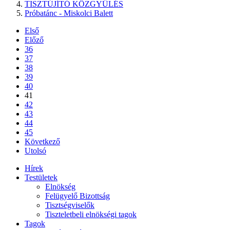
TISZTÚJÍTÓ KÖZGYŰLÉS
Próbatánc - Miskolci Balett
Első
Előző
36
37
38
39
40
41
42
43
44
45
Következő
Utolsó
Hírek
Testületek
Elnökség
Felügyelő Bizottság
Tisztségviselők
Tiszteletbeli elnökségi tagok
Tagok