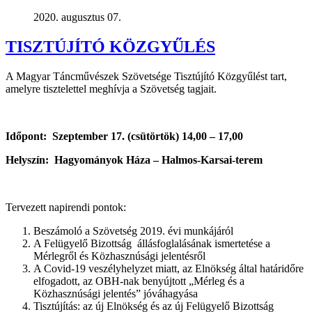
2020. augusztus 07.
TISZTÚJÍTÓ KÖZGYŰLÉS
A Magyar Táncművészek Szövetsége Tisztújító Közgyűlést tart,
amelyre tisztelettel meghívja a Szövetség tagjait.
Időpont: Szeptember 17. (csütörtök) 14,00 – 17,00
Helyszín: Hagyományok Háza – Halmos-Karsai-terem
Tervezett napirendi pontok:
Beszámoló a Szövetség 2019. évi munkájáról
A Felügyelő Bizottság állásfoglalásának ismertetése a
Mérlegről és Közhasznúsági jelentésről
A Covid-19 veszélyhelyzet miatt, az Elnökség által határidőre
elfogadott, az OBH-nak benyújtott „Mérleg és a
Közhasznúsági jelentés” jóváhagyása
Tisztújítás: az új Elnökség és az új Felügyelő Bizottság