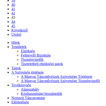
39
40
41
42
43
44
45
Következő
Utolsó
Hírek
Testületek
Elnökség
Felügyelő Bizottság
Tisztségviselők
Tiszteletbeli elnökségi tagok
Tagok
A Szövetség története
A Magyar Táncművészek Szövetsége Története
A Magyar Táncművészek Szövetsége Tisztségviselői
Tevékenység
Alapszabály
Közhasznúsági beszámolók
Nemzeti Táncprogram
Elérhetőség