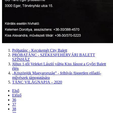
Próbatánc - Kecskemét City Balett
PRÓBATÁNC - SZÉKESFEHÉRVÁRI BALETT
SZÍNHÁZ
Július 1-től Velekei László váltja Kiss Jánost a Győri Balett
élén
„Köszönjük Magyarország” - felhívás független előadó-
művészek támogatására
TÁNC VILÁGNAPJA – 2020
Első
Előző
36
37
38