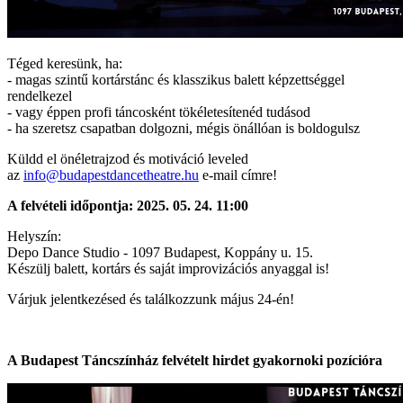
Téged keresünk, ha:
- magas szintű kortárstánc és klasszikus balett képzettséggel
rendelkezel
- vagy éppen profi táncosként tökéletesítenéd tudásod
- ha szeretsz csapatban dolgozni, mégis önállóan is boldogulsz
Küldd el önéletrajzod és motiváció leveled
az
info@budapestdancetheatre.hu
e-mail címre!
A felvételi időpontja:
2025. 05. 24. 11:00
Helyszín:
Depo Dance Studio - 1097 Budapest, Koppány u. 15.
Készülj balett, kortárs és saját improvizációs anyaggal is!
Várjuk jelentkezésed és találkozzunk május 24-én!
A Budapest Táncszínház felvételt hirdet gyakornoki pozícióra