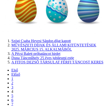
Szögi Csaba Hevesi Sándor-díjat kapott
MŰVÉSZETI DÍJAK ÉS ÁLLAMI KITÜNTETÉSEK
2025. MÁRCIUS 15. ALKALMÁBÓL
A Pécsi Balett próbatáncot hirdet
Duna Táncműhely 25 éves jubileumi estje
A FITOS DEZSŐ TÁRSULAT FÉRFI TÁNCOST KERES
Első
Előző
1
2
3
4
5
6
7