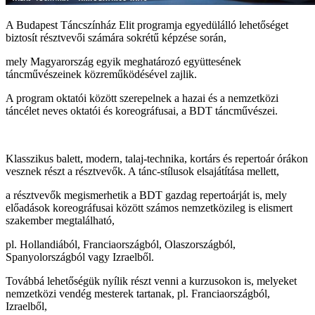
A Budapest Táncszínház Elit programja egyedülálló lehetőséget
biztosít résztvevői számára sokrétű képzése során,
mely Magyarország egyik meghatározó együttesének
táncművészeinek közreműködésével zajlik.
A program oktatói között szerepelnek a hazai és a nemzetközi
táncélet neves oktatói és koreográfusai, a BDT táncművészei.
Klasszikus balett, modern, talaj-technika, kortárs és repertoár órákon
vesznek részt a résztvevők. A tánc-stílusok elsajátítása mellett,
a résztvevők megismerhetik a BDT gazdag repertoárját is, mely
előadások koreográfusai között számos nemzetközileg is elismert
szakember megtalálható,
pl. Hollandiából, Franciaországból, Olaszországból,
Spanyolországból vagy Izraelből.
Továbbá lehetőségük nyílik részt venni a kurzusokon is, melyeket
nemzetközi vendég mesterek tartanak, pl. Franciaországból,
Izraelből,