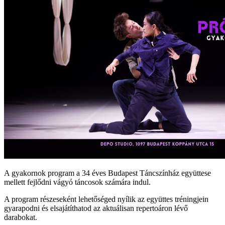
A gyakornok program a 34 éves Budapest Táncszínház együttese
mellett fejlődni vágyó táncosok számára indul.
A program részeseként lehetőséged nyílik az együttes tréningjein
gyarapodni és elsajátíthatod az aktuálisan repertoáron lévő
darabokat.