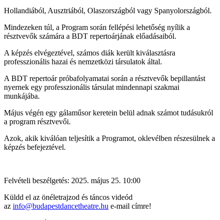
Hollandiából, Ausztriából, Olaszországból vagy Spanyolországból.
Mindezeken túl, a Program során fellépési lehetőség nyílik a
résztvevők számára a BDT repertoárjának előadásaiból.
A képzés elvégeztével, számos diák került kiválasztásra
professzionális hazai és nemzetközi társulatok által.
A BDT repertoár próbafolyamatai során a résztvevők bepillantást
nyernek egy professzionális társulat mindennapi szakmai
munkájába.
Május végén egy gálaműsor keretein belül adnak számot tudásukról
a program résztvevői.
Azok, akik kiválóan teljesítik a Programot, oklevélben részesülnek a
képzés befejeztével.
Felvételi beszélgetés: 2025. május 25. 10:00
Küldd el az önéletrajzod és táncos videód
az
info@budapestdancetheatre.hu
e-mail címre!