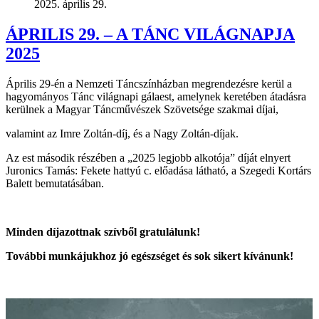
2025. április 29.
ÁPRILIS 29. – A TÁNC VILÁGNAPJA
2025
Április 29-én a Nemzeti Táncszínházban megrendezésre kerül a
hagyományos Tánc világnapi gálaest, amelynek keretében átadásra
kerülnek a Magyar Táncművészek Szövetsége szakmai díjai,
valamint az Imre Zoltán-díj, és a Nagy Zoltán-díjak.
Az est második részében a „2025 legjobb alkotója” díját elnyert
Juronics Tamás: Fekete hattyú c. előadása látható, a Szegedi Kortárs
Balett bemutatásában.
Minden díjazottnak szívből gratulálunk!
További munkájukhoz jó egészséget és sok sikert kívánunk!