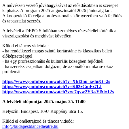
A művészeti vezető jóváhagyásával az előadásokban is szerepet
kaphatsz. A program 2025 augusztusától 2026 júniusáig tart.
A kooperáció fő célja a professzionális környezetben való fejlődés
és tapasztalat szerzés.
A felvételi a DEPO Stúdióban személyes részvétellel történik a
visszaigazolást és meghívást követően.
Küldd el táncos videódat:
- ha rendelkezel magas szintű kortárstánc és klasszikus balett
előképzettséggel
- ha egy professzionális és kulturális közegben fejlődnél
- ha szeretsz csapatban dolgozni, de az önálló munka se okoz
problémát
https://www.youtube.com/watch?v=XhI3nu_xeIg&t=2s
https://www.youtube.com/watch?v=K02zGmFz7LI
https://www.youtube.com/watch?v=c7qyw2Y3-sY&t=12s
A felvételi időpontja:
2025. május 25. 11:00
Helyszín: Budapest, 1097 Koppány utca 15.
Küldd el önéletrajzod és táncos videód:
info@budapestdancetheatre.hu