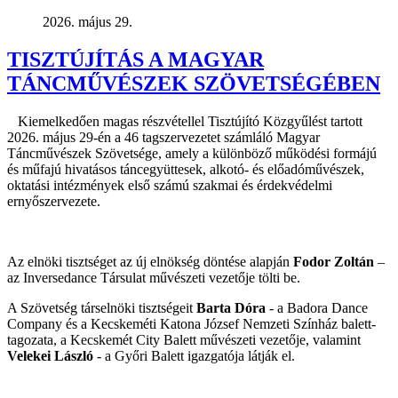
2026. május 29.
TISZTÚJÍTÁS A MAGYAR
TÁNCMŰVÉSZEK SZÖVETSÉGÉBEN
Kiemelkedően magas részvétellel Tisztújító Közgyűlést tartott
2026. május 29-én a 46 tagszervezetet számláló Magyar
Táncművészek Szövetsége, amely a különböző működési formájú
és műfajú hivatásos táncegyüttesek, alkotó- és előadóművészek,
oktatási intézmények első számú szakmai és érdekvédelmi
ernyőszervezete.
Az elnöki tisztséget az új elnökség döntése alapján
Fodor Zoltán
–
az Inversedance Társulat művészeti vezetője tölti be.
A Szövetség társelnöki tisztségeit
Barta Dóra
- a Badora Dance
Company és a Kecskeméti Katona József Nemzeti Színház balett-
tagozata, a Kecskemét City Balett művészeti vezetője, valamint
Velekei László
- a Győri Balett igazgatója látják el.