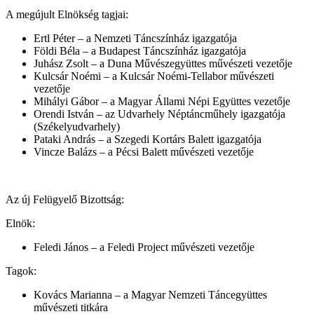
A megújult Elnökség tagjai:
Ertl Péter – a Nemzeti Táncszínház igazgatója
Földi Béla – a Budapest Táncszínház igazgatója
Juhász Zsolt – a Duna Művészegyüttes művészeti vezetője
Kulcsár Noémi – a Kulcsár Noémi-Tellabor művészeti
vezetője
Mihályi Gábor – a Magyar Állami Népi Együttes vezetője
Orendi István – az Udvarhely Néptáncműhely igazgatója
(Székelyudvarhely)
Pataki András – a Szegedi Kortárs Balett igazgatója
Vincze Balázs – a Pécsi Balett művészeti vezetője
Az új Felügyelő Bizottság:
Elnök:
Feledi János – a Feledi Project művészeti vezetője
Tagok:
Kovács Marianna – a Magyar Nemzeti Táncegyüttes
művészeti titkára