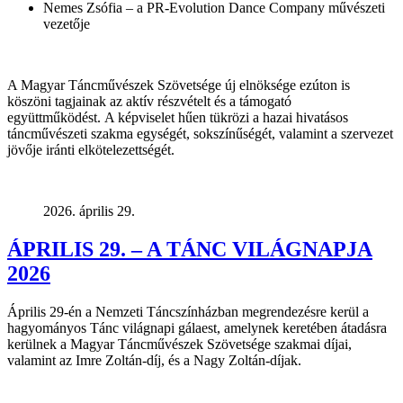
Nemes Zsófia – a PR-Evolution Dance Company művészeti
vezetője
A Magyar Táncművészek Szövetsége új elnöksége ezúton is
köszöni tagjainak az aktív részvételt és a támogató
együttműködést.
A képviselet hűen tükrözi a hazai hivatásos
táncművészeti szakma egységét, sokszínűségét, valamint a szervezet
jövője iránti elkötelezettségét.
2026. április 29.
ÁPRILIS 29. – A TÁNC VILÁGNAPJA
2026
Április 29-én a Nemzeti Táncszínházban megrendezésre kerül a
hagyományos Tánc világnapi gálaest, amelynek keretében átadásra
kerülnek a Magyar Táncművészek Szövetsége szakmai díjai,
valamint az Imre Zoltán-díj, és a Nagy Zoltán-díjak.