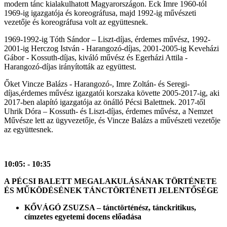
modern tánc kialakulhatott Magyarországon. Eck Imre 1960-tól
1969-ig igazgatója és koreográfusa, majd 1992-ig művészeti
vezetője és koreográfusa volt az együttesnek.
1969-1992-ig Tóth Sándor – Liszt-díjas, érdemes művész, 1992-
2001-ig Herczog István - Harangozó-díjas, 2001-2005-ig Keveházi
Gábor - Kossuth-díjas, kiváló művész és Egerházi Attila -
Harangozó-díjas irányították az együttest.
Őket Vincze Balázs - Harangozó-, Imre Zoltán- és Seregi-
díjas,érdemes művész igazgatói korszaka követte 2005-2017-ig, aki
2017-ben alapító igazgatója az önálló Pécsi Balettnek. 2017-től
Uhrik Dóra – Kossuth- és Liszt-díjas, érdemes művész, a Nemzet
Művésze lett az ügyvezetője, és Vincze Balázs a művészeti vezetője
az együttesnek.
10:05: - 10:35
A PÉCSI BALETT MEGALAKULÁSÁNAK TÖRTÉNETE
ÉS MŰKÖDÉSÉNEK TÁNCTÖRTÉNETI JELENTŐSÉGE
KŐVÁGÓ ZSUZSA – tánctörténész, tánckritikus,
c
ímzetes egyetemi docens előadása