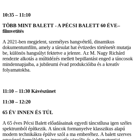
10:35 – 11:10
TÖBB MINT BALETT - A PÉCSI BALETT 60 ÉVE–
filmvetítés
A 2021-ben megjelent, személyes hangvételű, dinamikus
dokumentumfilm, amely a társulat hat évtizedes történetét mutatja
be, különös hangsúlyt fektetve a jelenre. Az M. Nagy Richárd
rendezte alkotás a múltidézés mellett bepillantást enged a táncosok
mindennapjaiba, a jubileumi évad produkcióiba és a kreatív
folyamatokba.
11:10 – 11:30 Kávészünet
11:30 – 12:20
65 ÉV INNEN ÉS TÚL
A 65 éves Pécsi Balett előadásainak egyedi táncstílusa igen széles
spektrumból építkezik. A táncok formanyelve klasszikus alapú
modern technikákra épülve szól a ma emberéhez. A balett szerves
egységgé formálódik az innovatív vizuális és a dramaturgiai