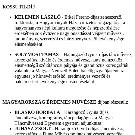
KOSSUTH-DÍJ
KELEMEN LÁSZLÓ
- Erkel Ferenc-díjas zeneszerző,
folklorista, a Hagyományok Háza címzetes főigazgatója, a
hagyományos népi kultúra megőrzése és népszerűsítése
érdekében sok évtizede nagy odaadással végzett művészi,
tudományos, szervezői és intézményvezetői tevékenysége
elismeréseként
SOLYMOSI TAMÁS
– Harangozó Gyula-díjas táncművész,
koreográfus, kiváló és érdemes művész, nagy nemzetközi
elismertségű szólótáncosi pályája és grandiózus koreográfiái,
valamint a Magyar Nemzeti Balett balettigazgatójaként az
együttes jó hírnevét erősítő, eredményes vezetői és
balettmesteri tevékenysége elismeréseként
MAGYARORSZÁG ÉRDEMES MŰVÉSZE
díjban részesült:
BLASKÓ BORBÁLA
- Harangozó Gyula-díjas
táncművész, koreográfus, táncpedagógus, a Magyar
Táncművészeti Egyetem egyetemi adjunktusa;
JUHÁSZ ZSOLT
- Harangozó Gyula-díjas táncművész,
koreográfus, a Duna Művészegyüttes művészeti vezetője;