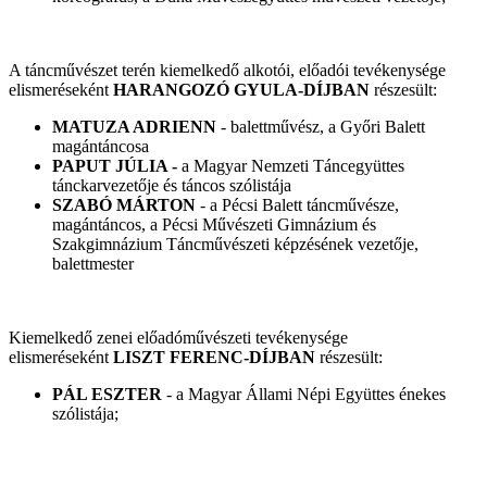
A táncművészet terén kiemelkedő alkotói, előadói tevékenysége
elismeréseként
HARANGOZÓ GYULA-DÍJBAN
részesült:
MATUZA ADRIENN
- balettművész, a Győri Balett
magántáncosa
PAPUT JÚLIA -
a Magyar Nemzeti Táncegyüttes
tánckarvezetője és táncos szólistája
SZABÓ MÁRTON
- a Pécsi Balett táncművésze,
magántáncos, a Pécsi Művészeti Gimnázium és
Szakgimnázium Táncművészeti képzésének vezetője,
balettmester
Kiemelkedő zenei előadóművészeti tevékenysége
elismeréseként
LISZT FERENC-DÍJBAN
részesült:
PÁL ESZTER
- a Magyar Állami Népi Együttes énekes
szólistája;