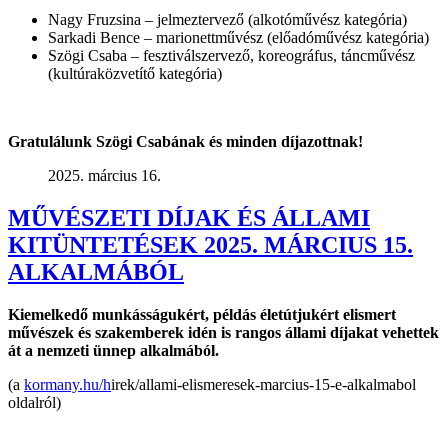
Nagy Fruzsina – jelmeztervező (alkotóművész kategória)
Sarkadi Bence – marionettművész (előadóművész kategória)
Szögi Csaba – fesztiválszervező, koreográfus, táncművész
(kultúraközvetítő kategória)
Gratulálunk Szögi Csabának és minden díjazottnak!
2025. március 16.
MŰVÉSZETI DÍJAK ÉS ÁLLAMI
KITÜNTETÉSEK 2025. MÁRCIUS 15.
ALKALMÁBÓL
Kiemelkedő munkásságukért, példás életútjukért elismert
művészek és szakemberek idén is rangos állami díjakat vehettek
át
a nemzeti ünnep
alkalmából.
(a
kormany.hu/h
irek/allami-elismeresek-marcius-15-e-alkalmabol
oldalról)