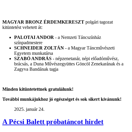
MAGYAR BRONZ ÉRDEMKERESZT
polgári tagozat
kitüntetést vehetett át:
PALOTAI ANDOR
- a Nemzeti Táncszínház
színpadmestere
SCHNEIDER ZOLTÁN
- a Magyar Táncművészeti
Egyetem munkatársa
SZABÓ ANDRÁS
- népzenetanár, népi előadóművész,
brácsás, a Duna Művészegyüttes Göncöl Zenekarának és a
Zagyva Bandának tagja
Minden kitüntetettnek gratulálunk!
További munkájukhoz jó egészséget és sok sikert kívánunk!
2025. január 24.
A Pécsi Balett próbatáncot hirdet