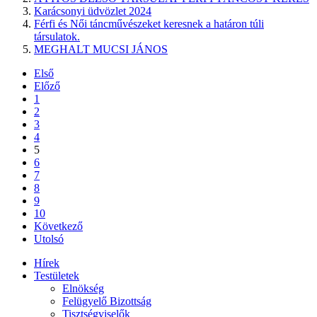
Karácsonyi üdvözlet 2024
Férfi és Női táncművészeket keresnek a határon túli
társulatok.
MEGHALT MUCSI JÁNOS
Első
Előző
1
2
3
4
5
6
7
8
9
10
Következő
Utolsó
Hírek
Testületek
Elnökség
Felügyelő Bizottság
Tisztségviselők