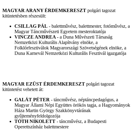
MAGYAR ARANY ÉRDEMKERESZT
polgári tagozat
kitüntetésben részesült:
CSILLAG PÁL
- balettművész, balettmester, fotóművész, a
Magyar Táncművészeti Egyetem mesteroktatója
VINCZE ANDREA -
a Duna Művészeti Társaság
Nemzetközi Kulturális Alapítvány elnöke, a
Folklórfesztiválok Magyarországi Szövetségének elnöke, a
Duna Karnevál Nemzetközi Kulturális Fesztivál igazgatója
MAGYAR EZÜST ÉRDEMKERESZT
polgári tagozat
kitüntetést vehetett át:
GALÁT PÉTER
- táncművész, néptáncpedagógus, a
Magyar Állami Népi Együttes örökös tagja, a Hagyományok
Háza Martin György Szakkönyvtárának
gyűjteményfeldolgozója
TÓTH NIKOLETT
- táncművész, a Budapesti
Operettszínház balettmestere