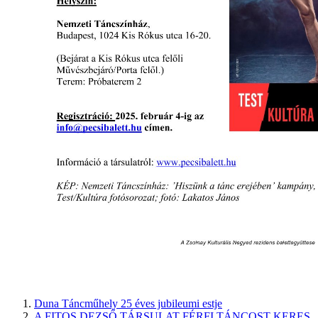
Duna Táncműhely 25 éves jubileumi estje
A FITOS DEZSŐ TÁRSULAT FÉRFI TÁNCOST KERES