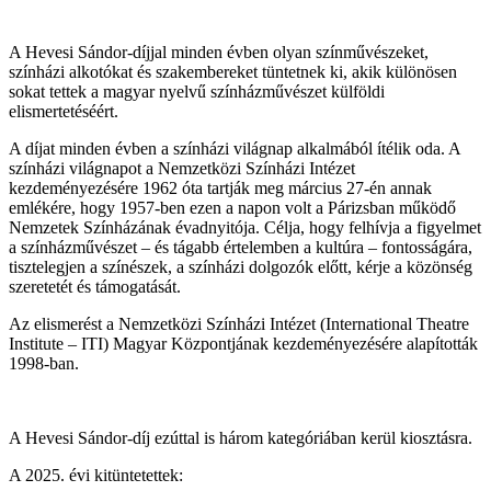
A Hevesi Sándor-díjjal minden évben olyan színművészeket,
színházi alkotókat és szakembereket tüntetnek ki, akik különösen
sokat tettek a magyar nyelvű színházművészet külföldi
elismertetéséért.
A díjat minden évben a színházi világnap alkalmából ítélik oda. A
színházi világnapot a Nemzetközi Színházi Intézet
kezdeményezésére 1962 óta tartják meg március 27-én annak
emlékére, hogy 1957-ben ezen a napon volt a Párizsban működő
Nemzetek Színházának évadnyitója. Célja, hogy felhívja a figyelmet
a színházművészet – és tágabb értelemben a kultúra – fontosságára,
tisztelegjen a színészek, a színházi dolgozók előtt, kérje a közönség
szeretetét és támogatását.
Az elismerést a Nemzetközi Színházi Intézet (International Theatre
Institute – ITI) Magyar Központjának kezdeményezésére alapították
1998-ban.
A Hevesi Sándor-díj ezúttal is három kategóriában kerül kiosztásra.
A 2025. évi kitüntetettek: