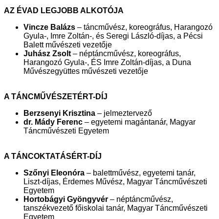
AZ ÉVAD LEGJOBB ALKOTÓJA
Vincze Balázs
– táncművész, koreográfus, Harangozó
Gyula-, Imre Zoltán-, és Seregi László-díjas, a Pécsi
Balett művészeti vezetője
Juhász Zsolt
– néptáncművész, koreográfus,
Harangozó Gyula-, ÉS Imre Zoltán-díjas, a Duna
Művészegyüttes művészeti vezetője
A TÁNCMŰVÉSZETÉRT-DÍJ
Berzsenyi Krisztina
– jelmeztervező
dr. Mády Ferenc
– egyetemi magántanár, Magyar
Táncművészeti Egyetem
A TÁNCOKTATÁSÉRT-DÍJ
Szőnyi Eleonóra
– balettművész, egyetemi tanár,
Liszt-díjas, Érdemes Művész, Magyar Táncművészeti
Egyetem
Hortobágyi Gyöngyvér
– néptáncművész,
tanszékvezető főiskolai tanár, Magyar Táncművészeti
Egyetem