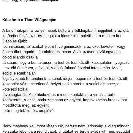
Köszöntő a Tánc Világnapján
A tánc műfaja már az ősi népek kulturális folklórjában megjelent, s az óta
is töretlenül változik és megújul a klasszikus balettben, a modern kor
újabb és újabb
technikáiban, az azokat életre hívó géniuszok, s az őket követő – vagy
éppen őket tagadó – fiatalok munkáiban. A változáson kívül egyetlen
dolog állandó csak a
táncban: hogy a kontaktuson, a test és test közötti kapcsolaton nyugszik
– az élő érintésen, a fizikai, s abból fakadó érzelmi interakción. Most,
eddigi életünk talán
legsúlyosabb történelmi krízisének idején, éppen ez a test és test közötti
kapcsolat vált lehetetlenné, helyét pedig átvette a social distance, a
kötelező fizikai
távolságtartás. A tomboló vírus minden kontaktust a virtuális térbe
költöztetett, s ezzel párhuzamosan az egyéni, improvizációs kreativitást
mozdította meg, az egyént
tette meg totális főszereplővé.
Hogy máshogy kell most léteznünk, persze nem újdonság: a világ minden
korszaka lebontja a régi divatot, új utakat és területeket nyit meg, egyúttal