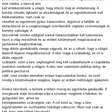
mint valaha, a tánccal arra
kell emlékeztetnünk a világot, hogy létezik még az emberiesség. A
bomlás virtuális tájképén az elszántságnak és az együttérzésnek kell
felülkerekednie, mert csak ez
vezethet az egyetemes gyász katarzisához, legyőzve a halállal, az
elutasítással és a szegénységgel szembesülők végtelen szomorúságát és
kemény valóságát. A
táncunknak minden eddiginél sokkal határozottabban kell tudomására
hozni a világ vezetőinek és az emberi körülmények megóvásával és
javításával megbízottaknak,
hogy dühös gondolkodók serege vagyunk, és az a célunk, hogy a világot
lépésről lépésre megváltoztassuk. A tánc maga a szabadság, és mi is
általa vagyunk
szabadok, ezért a tánc segítségével meg kell szabadítanunk a csapdákba
esetteket mindenütt a világon. A tánc nem valamilyen politikai dolog, de
politikai gesztussá
válik, mert minden elemében emberi kapcsolatokat hordoz, és ezért
mindig a körülményekre reagálva, képes az emberi méltóságot újjáépíteni.
Amikor táncolunk, a testünk a térben mozog és egymásba gabalyodik. A
mozgásunk ereje összekapcsolja a szíveket, megérinti a lelkeket, és
gyógyulást hoz, amire oly
kétségbeesetten szükségünk van. A cél ezért az, hogy a tánc
legyőzhetetlen és oszthatatlan hidrafejjé változzon. Most már csak az
kell, hogy még többet táncoljunk!