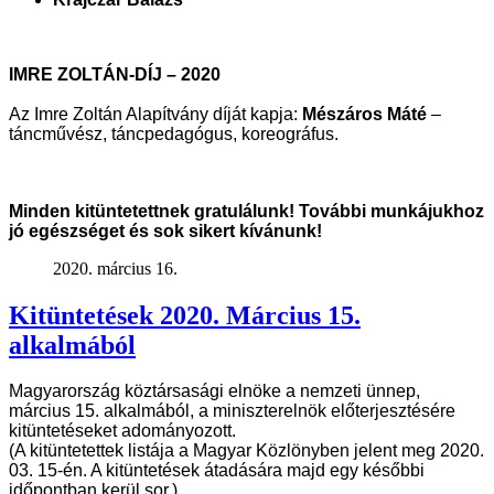
IMRE ZOLTÁN-DÍJ – 2020
Az Imre Zoltán Alapítvány díját kapja:
Mészáros Máté
–
táncművész, táncpedagógus, koreográfus
.
Minden kitüntetettnek gratulálunk! További munkájukhoz
jó egészséget és sok sikert kívánunk!
2020. március 16.
Kitüntetések 2020. Március 15.
alkalmából
Magyarország köztársasági elnöke a nemzeti ünnep,
március 15. alkalmából, a
miniszterelnök előterjesztésére
kitüntetéseket adományozott.
(A kitüntetettek listája a Magyar Közlönyben jelent meg 2020.
03. 15-én. A
kitüntetések átadására majd egy későbbi
időpontban kerül sor.)