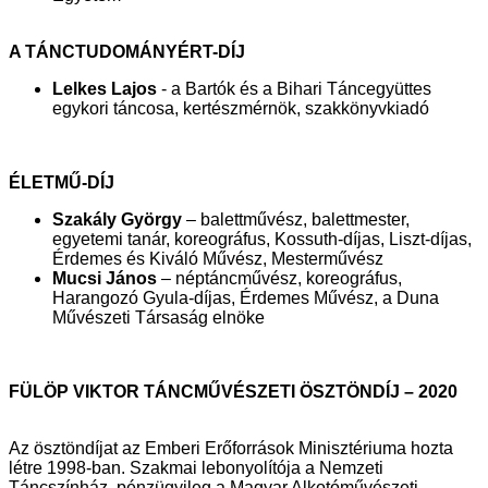
A TÁNCTUDOMÁNYÉRT-DÍJ
Lelkes Lajos
- a Bartók és a Bihari Táncegyüttes
egykori táncosa, kertészmérnök, szakkönyvkiadó
ÉLETMŰ-DÍJ
Szakály György
– balettművész, balettmester,
egyetemi tanár, koreográfus, Kossuth-díjas, Liszt-díjas,
Érdemes és Kiváló Művész, Mesterművész
Mucsi János
– néptáncművész, koreográfus,
Harangozó Gyula-díjas, Érdemes Művész, a Duna
Művészeti Társaság elnöke
FÜLÖP VIKTOR TÁNCMŰVÉSZETI ÖSZTÖNDÍJ – 2020
Az ösztöndíjat az Emberi Erőforrások Minisztériuma hozta
létre 1998-ban. Szakmai lebonyolítója a Nemzeti
Táncszínház, pénzügyileg a Magyar Alkotóművészeti