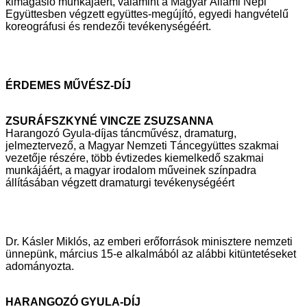
kimagasló munkájáért, valamint a Magyar Állami Népi
Együttesben végzett
együttes-megújító, egyedi hangvételű
koreográfusi és rendezői
tevékenységéért.
ÉRDEMES MŰVÉSZ-DÍJ
ZSURÁFSZKYNÉ VINCZE ZSUZSANNA
Harangozó Gyula-díjas táncművész, dramaturg,
jelmeztervező, a Magyar
Nemzeti Táncegyüttes szakmai
vezetője részére, több évtizedes kiemelkedő
szakmai
munkájáért, a magyar irodalom műveinek színpadra
állításában
végzett dramaturgi tevékenységéért
Dr. Kásler Miklós, az emberi erőforrások minisztere nemzeti
ünnepünk, március 15-e
alkalmából az alábbi kitüntetéseket
adományozta.
HARANGOZÓ GYULA-DÍJ