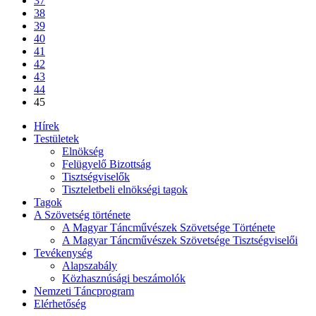
37
38
39
40
41
42
43
44
45
Hírek
Testületek
Elnökség
Felügyelő Bizottság
Tisztségviselők
Tiszteletbeli elnökségi tagok
Tagok
A Szövetség története
A Magyar Táncművészek Szövetsége Története
A Magyar Táncművészek Szövetsége Tisztségviselői
Tevékenység
Alapszabály
Közhasznúsági beszámolók
Nemzeti Táncprogram
Elérhetőség