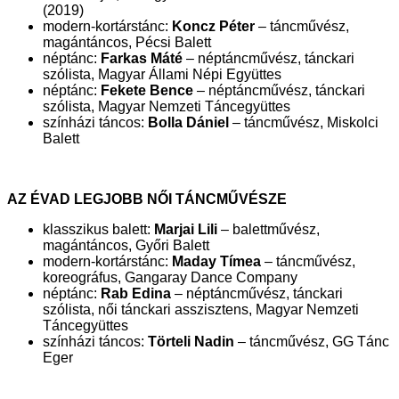
(2019)
modern-kortárstánc:
Koncz Péter
– táncművész,
magántáncos, Pécsi Balett
néptánc:
Farkas Máté
– néptáncművész, tánckari
szólista, Magyar Állami Népi Együttes
néptánc:
Fekete Bence
– néptáncművész, tánckari
szólista, Magyar Nemzeti Táncegyüttes
színházi táncos:
Bolla Dániel
– táncművész, Miskolci
Balett
AZ ÉVAD LEGJOBB NŐI TÁNCMŰVÉSZE
klasszikus balett:
Marjai Lili
– balettművész,
magántáncos, Győri Balett
modern-kortárstánc:
Maday Tímea
– táncművész,
koreográfus, Gangaray Dance Company
néptánc:
Rab Edina
– néptáncművész, tánckari
szólista, női tánckari asszisztens, Magyar Nemzeti
Táncegyüttes
színházi táncos:
Törteli Nadin
– táncművész, GG Tánc
Eger