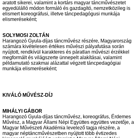
aratott sikerei,
valamint a kortárs magyar táncművészetet
egyedülálló módon formáló és
gazdagító, nemzetközileg is
elismert koreográfusi, illetve táncpedagógusi
munkája
elismeréseként;
SOLYMOSI ZOLTÁN
Harangozó Gyula-díjas táncművész részére, Magyarország
számára
kivételesen értékes művészi pályafutása során
nyújtott, rendkívül karakteres
és páratlan művészi érzékkel
megformált és világszerte ünnepelt alakításai,
valamint
példamutató szakmai alázattal végzett táncpedagógiai
munkája
elismeréseként;
KIVÁLÓ MŰVÉSZ-DÍJ
MIHÁLYI GÁBOR
Harangozó Gyula-díjas táncművész, koreográfus, Érdemes
Művész, a Magyar
Állami Népi Együttes együttes vezetője, a
Magyar Művészeti Akadémia
levelező tagja részére, a
magyar néptáncművészetben nyújtott több évtizedes