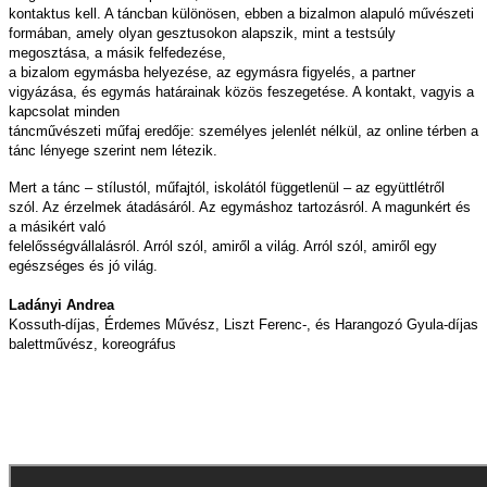
kontaktus kell. A táncban különösen, ebben a bizalmon alapuló művészeti
formában, amely olyan gesztusokon alapszik, mint a testsúly
megosztása, a másik felfedezése,
a bizalom egymásba helyezése, az egymásra figyelés, a partner
vigyázása, és egymás határainak közös feszegetése. A kontakt, vagyis a
kapcsolat minden
táncművészeti műfaj eredője: személyes jelenlét nélkül, az online térben a
tánc lényege szerint nem létezik.
Mert a tánc – stílustól, műfajtól, iskolától függetlenül – az együttlétről
szól. Az érzelmek átadásáról. Az egymáshoz tartozásról. A magunkért és
a másikért való
felelősségvállalásról. Arról szól, amiről a világ. Arról szól, amiről egy
egészséges és jó világ.
Ladányi Andrea
Kossuth-díjas, Érdemes Művész, Liszt Ferenc-, és Harangozó Gyula-díjas
balettművész, koreográfus