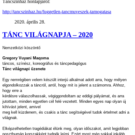
Táncszínház honlapjáról:
http://tancszinhaz.hu/fuggetlen-tancmuveszek-tamogatasa
2020. április 28.
TÁNC VILÁGNAPJA – 2020
Nemzetközi köszöntő
Gregory Vuyani Maqoma
táncos, színész, koreográfus és táncpedagógus
Tánc világnapi üzenete
Egy nemrégiben velem készült interjú alkalmat adott arra, hogy mélyen
elgondolkozzak a táncról, arról, hogy mit is jelent a számomra. Ahhoz,
hogy erre a
kérdésre válaszolhassak, végiggondoltam az eddigi pályámat, és arra
jutottam, minden egyetlen cél felé vezetett. Minden egyes nap olyan új
kihívást jelent, amivel
meg kell küzdenem, és csakis a tánc segítségével tudok értelmet adni a
világnak.
Elképzelhetetlen tragédiákat élünk meg, olyan időszakot, amit legjobban
poszthumán korszakként tudnék leírni. Ezért most még sokkal inkább,