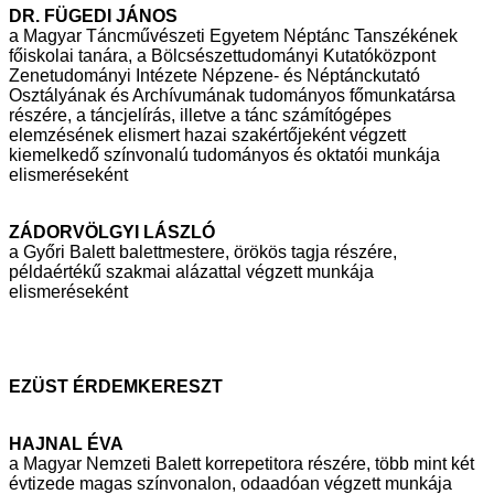
DR. FÜGEDI JÁNOS
a Magyar Táncművészeti Egyetem Néptánc Tanszékének
főiskolai tanára, a
Bölcsészettudományi Kutatóközpont
Zenetudományi Intézete Népzene- és
Néptánckutató
Osztályának és Archívumának tudományos főmunkatársa
részére, a táncjelírás, illetve a tánc számítógépes
elemzésének elismert hazai
szakértőjeként végzett
kiemelkedő színvonalú tudományos és oktatói munkája
elismeréseként
ZÁDORVÖLGYI LÁSZLÓ
a Győri Balett balettmestere, örökös tagja részére,
példaértékű szakmai
alázattal végzett munkája
elismeréseként
EZÜST ÉRDEMKERESZT
HAJNAL ÉVA
a Magyar Nemzeti Balett korrepetitora részére, több mint két
évtizede magas
színvonalon, odaadóan végzett munkája