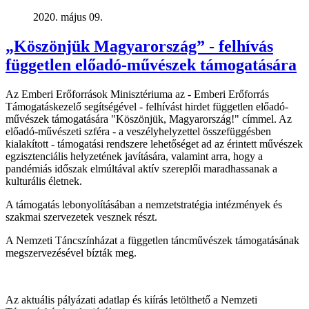
2020. május 09.
„Köszönjük Magyarország” - felhívás
független előadó-művészek támogatására
Az Emberi Erőforrások Minisztériuma az - Emberi Erőforrás
Támogatáskezelő segítségével - felhívást hirdet független előadó-
művészek támogatására "Köszönjük, Magyarország!" címmel. Az
előadó-művészeti szféra - a veszélyhelyzettel összefüggésben
kialakított - támogatási rendszere lehetőséget ad az érintett művészek
egzisztenciális helyzetének javítására, valamint arra, hogy a
pandémiás időszak elmúltával aktív szereplői maradhassanak a
kulturális életnek.
A támogatás lebonyolításában a nemzetstratégia intézmények és
szakmai szervezetek vesznek részt.
A Nemzeti Táncszínházat a független táncművészek támogatásának
megszervezésével bízták meg.
Az aktuális pályázati adatlap és kiírás letölthető a Nemzeti