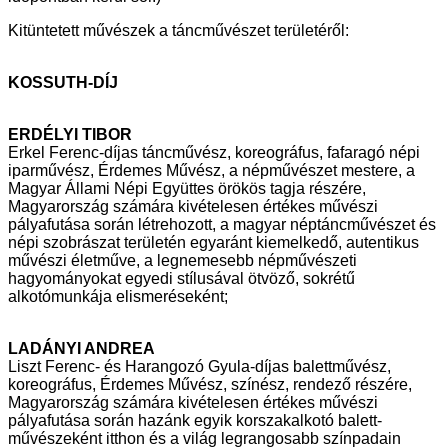
Kitüntetett művészek a táncművészet területéről:
KOSSUTH-DÍJ
ERDÉLYI TIBOR
Erkel Ferenc-díjas táncművész, koreográfus, fafaragó népi
iparművész,
Érdemes Művész, a népművészet mestere, a
Magyar Állami Népi Együttes
örökös tagja részére,
Magyarország számára kivételesen értékes művészi
pályafutása során létrehozott, a magyar néptáncművészet és
népi szobrászat
területén egyaránt kiemelkedő, autentikus
művészi életműve, a legnemesebb
népművészeti
hagyományokat egyedi stílusával ötvöző, sokrétű
alkotómunkája elismeréseként;
LADÁNYI ANDREA
Liszt Ferenc- és Harangozó Gyula-díjas balettművész,
koreográfus, Érdemes
Művész, színész, rendező részére,
Magyarország számára kivételesen
értékes művészi
pályafutása során hazánk egyik korszakalkotó balett-
művészeként itthon és a világ legrangosabb színpadain