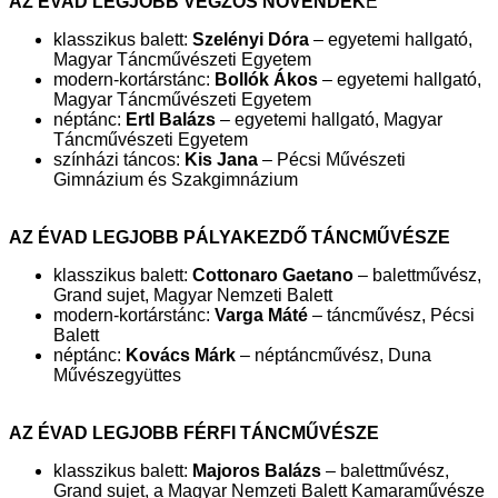
AZ ÉVAD LEGJOBB VÉGZŐS NÖVENDÉK
E
klasszikus balett:
Szelényi Dóra
– egyetemi hallgató,
Magyar Táncművészeti Egyetem
modern-kortárstánc:
Bollók Ákos
– egyetemi hallgató,
Magyar Táncművészeti Egyetem
néptánc:
Ertl Balázs
– egyetemi hallgató, Magyar
Táncművészeti Egyetem
színházi táncos:
Kis Jana
– Pécsi Művészeti
Gimnázium és Szakgimnázium
AZ ÉVAD LEGJOBB PÁLYAKEZDŐ TÁNCMŰVÉSZE
klasszikus balett:
Cottonaro Gaetano
– balettművész,
Grand sujet, Magyar Nemzeti Balett
modern-kortárstánc:
Varga Máté
– táncművész, Pécsi
Balett
néptánc:
Kovács Márk
– néptáncművész, Duna
Művészegyüttes
AZ ÉVAD LEGJOBB FÉRFI TÁNCMŰVÉSZE
klasszikus balett:
Majoros Balázs
– balettművész,
Grand sujet, a Magyar Nemzeti Balett Kamaraművésze