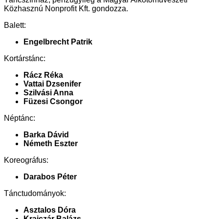
Közhasznú Nonprofit Kft. gondozza.
Balett:
Engelbrecht Patrik
Kortárstánc:
Rácz Réka
Vattai Dzsenifer
Szilvási Anna
Füzesi Csongor
Néptánc:
Barka Dávid
Németh Eszter
Koreográfus:
Darabos Péter
Tánctudományok:
Asztalos Dóra
Krajczár Balázs