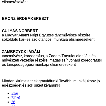
elismeréseként
BRONZ ÉRDEMKERESZT
GULYÁS NORBERT
a Magyar Állami Népi Együttes táncművésze részére,
sokoldalú kar- és
szólótáncosi munkája elismeréseként,
ZAMBRZYCKI ÁDÁM
táncművész, koreográfus, a Zadam Társulat alapítója és
művészeti vezetője
részére, magas színvonalú koreográfusi
és táncpedagógusi munkája
elismeréseként
Minden kitüntetettnek gratulálunk! További munkájukhoz jó
egészséget és sok sikert
kívánunk!
Első
Előző
36