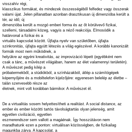
visszahív régi,
klasszikus formákat, és mindezek összességéből felfedez vagy összerak
valami újat. Jelen pillanatban azonban drasztikusan új dimenzióba került a
tér, az idő; új
dimenzióba került a mozgó emberi forma és az őt körülvevő fizikai,
szellemi, társadalmi közeg, vagyis a néző reakciója. Elmosódik a
határvonal a fizikai és a
virtuális kapcsolat között. Újfajta nyelv van születőben, újfajta
szinkronitás, újfajta együtt létezés a világ egészével. A korábbi kanonizált
formák most nem működnek, a
helyükre az egyéni kreativitás, az improvizáció lépett (egyébként nem
csak a tánc, a művészet világában, hanem az élet valamennyi területén).
A művészet pedig kilép a
próbatermekből, a stúdiókból, a színházakból, átlép a számítógépek
képernyőjére és a mobiltelefon kijelzőjére: egyenesen belelép az életbe –
talán szervesebb része az
életnek, mint volt korábban bármikor. A művészet él.
De a virtualitás sosem helyettesítheti a realitást. A social distance, az
ember és ember közötti tartós távolságtartás olyan jelenség, amit
egyetlen civilizáció, egyetlen
eszmerendszer sem vallott a magáénak. Így hosszútávon nem
maradhatunk ezen a ponton: virtuálisan közösségben, de fizikailag
magunkba zárva. A kapcsolat, a