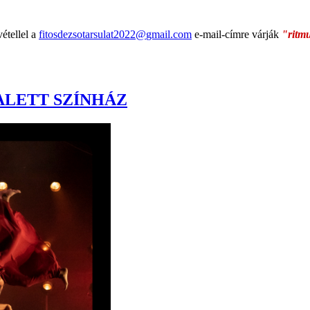
vétellel a
fitosdezsotarsulat2022@
gmail.com
e-mail-címre várják
"ritmu
ALETT SZÍNHÁZ