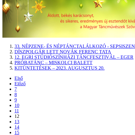
33. NÉPZENE- ÉS NÉPTÁNCTALÁLKOZÓ - SEPSISZ
DÍSZPOLGÁR LETT NOVÁK FERENC TATA
12. EGRI STÚDIÓSZÍNHÁZI TÁNCFESZTIVÁL – EGER
PRÓBATÁNC – MISKOLCI BALETT
KITÜNTETÉSEK – 2023. AUGUSZTUS 20.
Első
Előző
7
8
9
10
11
12
13
14
15