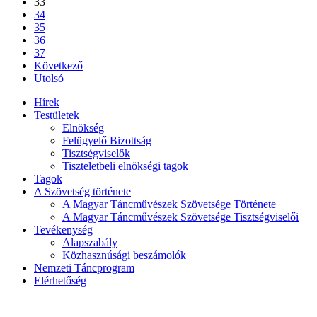
33
34
35
36
37
Következő
Utolsó
Hírek
Testületek
Elnökség
Felügyelő Bizottság
Tisztségviselők
Tiszteletbeli elnökségi tagok
Tagok
A Szövetség története
A Magyar Táncművészek Szövetsége Története
A Magyar Táncművészek Szövetsége Tisztségviselői
Tevékenység
Alapszabály
Közhasznúsági beszámolók
Nemzeti Táncprogram
Elérhetőség