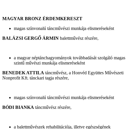
MAGYAR BRONZ ÉRDEMKERESZT
magas színvonalú táncművészi munkája elismeréseként
BALÁZSI GERGŐ ÁRMIN
balettművész részére,
a magyar néptánchagyományok továbbadását szolgáló magas
szintű művészi munkája elismeréseként
BENEDEK ATTILA
táncművész, a Honvéd Együttes Művészeti
Nonprofit Kft. tánckari tagja részére,
magas színvonalú táncművészi munkája elismeréseként
BÓDI BIANKA
táncművész részére,
a balettművészek rehabilitációja, illetve egészségének