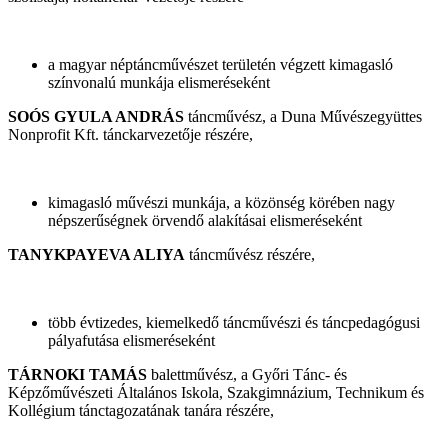
a magyar néptáncművészet területén végzett kimagasló
színvonalú munkája elismeréseként
SOÓS GYULA ANDRÁS
táncművész, a Duna Művészegyüttes
Nonprofit Kft. tánckarvezetője részére,
kimagasló művészi munkája, a közönség körében nagy
népszerűségnek örvendő alakításai elismeréseként
TANYKPAYEVA ALIYA
táncművész részére,
több évtizedes, kiemelkedő táncművészi és táncpedagógusi
pályafutása elismeréseként
TÁRNOKI TAMÁS
balettművész, a Győri Tánc- és
Képzőművészeti Általános Iskola, Szakgimnázium, Technikum és
Kollégium tánctagozatának tanára részére,