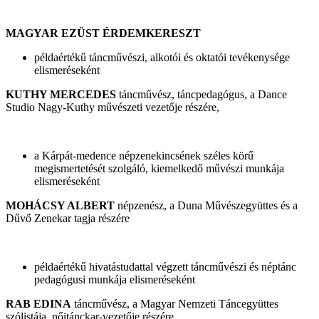
MAGYAR EZÜST ÉRDEMKERESZT
példaértékű táncművészi, alkotói és oktatói tevékenysége
elismeréseként
KUTHY MERCEDES
táncművész, táncpedagógus, a Dance
Studio Nagy-Kuthy művészeti vezetője részére,
a Kárpát-medence népzenekincsének széles körű
megismertetését szolgáló, kiemelkedő művészi munkája
elismeréseként
MOHÁCSY ALBERT
népzenész, a Duna Művészegyüttes és a
Dűvő Zenekar tagja részére
példaértékű hivatástudattal végzett táncművészi és néptánc
pedagógusi munkája elismeréseként
RAB EDINA
táncművész, a Magyar Nemzeti Táncegyüttes
szólistája, nőitánckar-vezetője részére