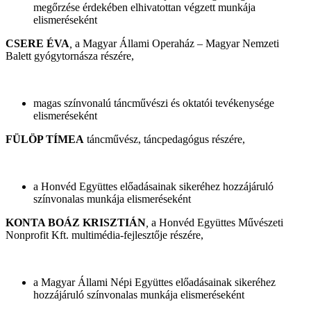
megőrzése érdekében elhivatottan végzett munkája
elismeréseként
CSERE ÉVA
,
a Magyar Állami Operaház – Magyar Nemzeti
Balett gyógytornásza részére,
magas színvonalú táncművészi és oktatói tevékenysége
elismeréseként
FÜLÖP TÍMEA
táncművész, táncpedagógus részére,
a Honvéd Együttes előadásainak sikeréhez hozzájáruló
színvonalas munkája elismeréseként
KONTA BOÁZ KRISZTIÁN
,
a Honvéd Együttes Művészeti
Nonprofit Kft. multimédia-fejlesztője részére,
a Magyar Állami Népi Együttes előadásainak sikeréhez
hozzájáruló színvonalas munkája elismeréseként