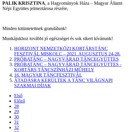
PALIK KRISZTINA
,
a Hagyományok Háza – Magyar Állami
Népi Együttes jelmeztárosa részére,
Minden kitüntetettnek gratulálunk!
Munkájukhoz további jó egészséget és sok sikert kívánunk!
HORIZONT NEMZETKÖZI KORTÁRSTÁNC
FESZTIVÁL MISKOLC – 2021. AUGUSZTUS 24-28.
PRÓBATÁNC – NAGYVÁRAD TÁNCEGYÜTTES
PRÓBATÁNC – NAGYVÁRAD TÁNCEGYÜTTES -
KORTÁRS TÁNCSZÍNHÁZI MŰHELY
16. MAGYAR TÁNCFESZTIVÁL
ÁTADÁSRA KERÜLTEK A TÁNC VILÁGNAPI
SZAKMAI DÍJAK
Első
Előző
28
29
30
31
32