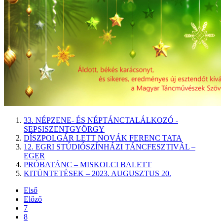
33. NÉPZENE- ÉS NÉPTÁNCTALÁLKOZÓ -
SEPSISZENTGYÖRGY
DÍSZPOLGÁR LETT NOVÁK FERENC TATA
12. EGRI STÚDIÓSZÍNHÁZI TÁNCFESZTIVÁL –
EGER
PRÓBATÁNC – MISKOLCI BALETT
KITÜNTETÉSEK – 2023. AUGUSZTUS 20.
Első
Előző
7
8