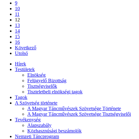
9
10
11
12
13
14
15
16
Következő
Utolsó
Hírek
Testületek
Elnökség
Felügyelő Bizottság
Tisztségviselők
Tiszteletbeli elnökségi tagok
Tagok
A Szövetség története
A Magyar Táncművészek Szövetsége Története
A Magyar Táncművészek Szövetsége Tisztségviselői
Tevékenység
Alapszabály
Közhasznúsági beszámolók
Nemzeti Táncprogram