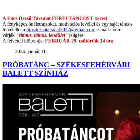
A Fitos Dezső Társulat FÉRFI TÁNCOST keres!
A fényképes önéletrajzokat, motivációs levéllel és egy saját táncos
felvétellel a
fitosdezsotarsulat2022@
gmail.com
e-mail-címre
várják
"ritmus, taktus, lendület"
jeligére.
A felvételi időpontja:
FEBRUÁR 29. csütörtök 14 óra
2024. január 11.
PRÓBATÁNC – SZÉKESFEHÉRVÁRI
BALETT SZÍNHÁZ