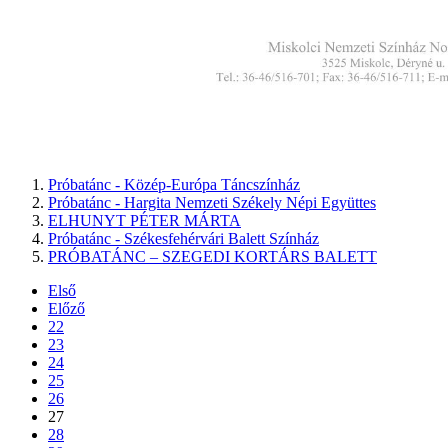
Próbatánc - Közép-Európa Táncszínház
Próbatánc - Hargita Nemzeti Székely Népi Együttes
ELHUNYT PÉTER MÁRTA
Próbatánc - Székesfehérvári Balett Színház
PRÓBATÁNC – SZEGEDI KORTÁRS BALETT
Első
Előző
22
23
24
25
26
27
28