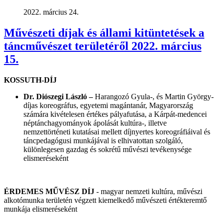
2022. március 24.
Művészeti díjak és állami kitüntetések a
táncművészet területéről 2022. március
15.
KOSSUTH-DÍJ
Dr. Diószegi László –
Harangozó Gyula-, és Martin György-
díjas koreográfus, egyetemi magántanár, Magyarország
számára kivételesen értékes pályafutása, a Kárpát-medencei
néptánchagyományok ápolását kultúra-, illetve
nemzettörténeti kutatásai mellett díjnyertes koreográfiáival és
táncpedagógusi munkájával is elhivatottan szolgáló,
különlegesen gazdag és sokrétű művészi tevékenysége
elismeréseként
ÉRDEMES MŰVÉSZ DÍJ
- magyar nemzeti kultúra, művészi
alkotómunka területén végzett kiemelkedő művészeti értékteremtő
munkája elismeréseként