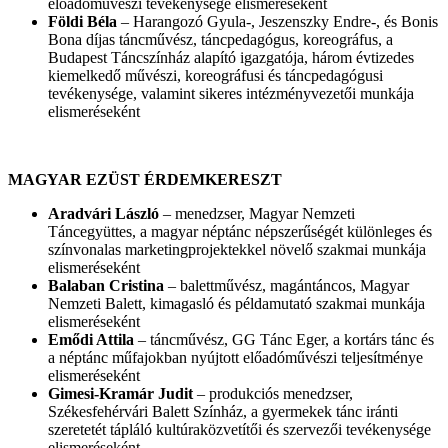
előadóművészi tevékenysége elismeréseként
Földi Béla
– Harangozó Gyula-, Jeszenszky Endre-, és Bonis
Bona díjas táncművész, táncpedagógus, koreográfus, a
Budapest Táncszínház alapító igazgatója, három évtizedes
kiemelkedő művészi, koreográfusi és táncpedagógusi
tevékenysége, valamint sikeres intézményvezetői munkája
elismeréseként
MAGYAR EZÜST ÉRDEMKERESZT
Aradvári László
– menedzser, Magyar Nemzeti
Táncegyüttes, a magyar néptánc népszerűségét különleges és
színvonalas marketingprojektekkel növelő szakmai munkája
elismeréseként
Balaban Cristina
– balettművész, magántáncos, Magyar
Nemzeti Balett, kimagasló és példamutató szakmai munkája
elismeréseként
Emődi Attila
– táncművész, GG Tánc Eger, a kortárs tánc és
a néptánc műfajokban nyújtott előadóművészi teljesítménye
elismeréseként
Gimesi-Kramár Judit
– produkciós menedzser,
Székesfehérvári Balett Színház, a gyermekek tánc iránti
szeretetét tápláló kultúraközvetítői és szervezői tevékenysége
elismeréseként