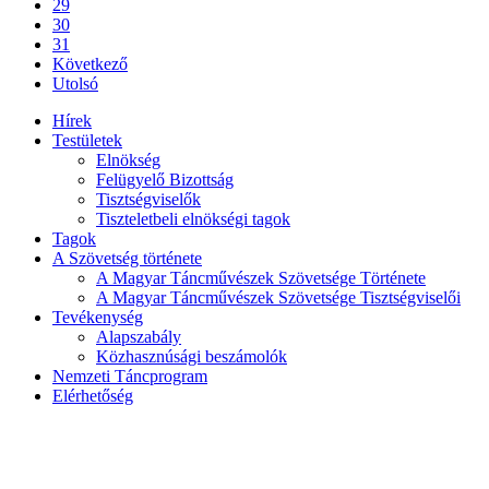
29
30
31
Következő
Utolsó
Hírek
Testületek
Elnökség
Felügyelő Bizottság
Tisztségviselők
Tiszteletbeli elnökségi tagok
Tagok
A Szövetség története
A Magyar Táncművészek Szövetsége Története
A Magyar Táncművészek Szövetsége Tisztségviselői
Tevékenység
Alapszabály
Közhasznúsági beszámolók
Nemzeti Táncprogram
Elérhetőség