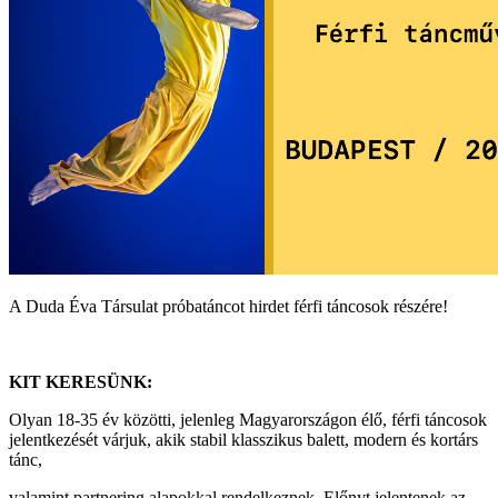
A Duda Éva Társulat próbatáncot hirdet férfi táncosok részére!
KIT KERESÜNK:
Olyan 18-35 év közötti, jelenleg Magyarországon élő, férfi táncosok
jelentkezését várjuk, akik stabil klasszikus balett, modern és kortárs
tánc,
valamint partnering alapokkal rendelkeznek. Előnyt jelentenek az