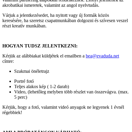
akrobatikai ismeretek, valamint az angol nyelvtudás.
Várjuk a jelentkezésedet, ha nyitott vagy új formák közös
keresésére, ha szeretsz csapatmunkában dolgozni és szívesen veszel
részt kreatív munkában.
HOGYAN TUDSZ JELENTKEZNI:
Kérjük az alábbiakat küldjétek el emailben a
bea@evaduda.net
címre:
Szakmai önéletrajz
Portré fotó
Teljes alakos kép ( 1-2 darab)
Video, (lehetőleg melyben több részlet van összevágva. (max.
5 perc)
Kérjük, hogy a fotó, valamint videó anyagok ne legyenek 1 évnél
régebbiek!