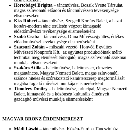
Hortobágyi Brigitta
– táncművész, Bozsik Yvette Társulat,
magas színvonalú előadói és táncművészeti tevékenysége
elismeréseként
Kiss Róbert
– táncművész, Szegedi Kortárs Balett, a hazai
kortárs-modern tánc területén végzett kimagasló
előadóművészi tevékenysége elismeréseként
Szabó Csaba
– táncművész, Duna Művészegyüttes, értékes
előadóművészi tevékenysége elismeréseként
Szacsuri Zoltán
– műszaki vezető, Honvéd Együttes
Művészeti Nonprofit Kft., az együttes produkcióinak méltó
technikai megjelenítését támogató, magas színvonalú szakmai
munkája elismeréseként
Szakács Attila
– balettművész, balettmester, címzetes
magántáncos, Magyar Nemzeti Balett, magas színvonalú,
számos hiteles és szórakoztató karakterszerep megformálását
magába foglaló művészi munkája elismeréseként
Timofeev Dmitry
– balettművész, principál, Magyar Nemzeti
Balett, kimagasló és a közönség kulturális élményeit
gazdagító művészi munkája elismeréseként
MAGYAR BRONZ ÉRDEMKERESZT
Mádi László
– táncművész, Közép-Európa Táncszínház,