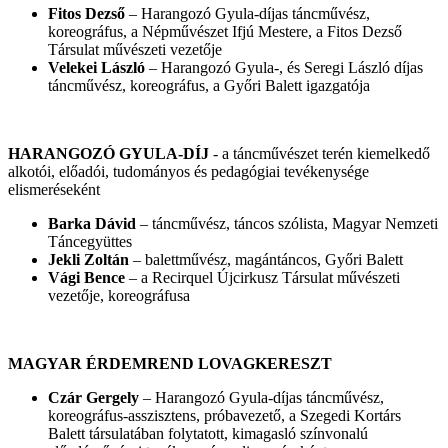
Fitos Dezső
– Harangozó Gyula-díjas táncművész,
koreográfus, a Népművészet Ifjú Mestere, a Fitos Dezső
Társulat művészeti vezetője
Velekei László
– Harangozó Gyula-, és Seregi László díjas
táncművész, koreográfus, a Győri Balett igazgatója
HARANGOZÓ GYULA-DÍJ
- a táncművészet terén kiemelkedő
alkotói, előadói, tudományos és pedagógiai tevékenysége
elismeréseként
Barka Dávid
– táncművész, táncos szólista, Magyar Nemzeti
Táncegyüttes
Jekli Zoltán
– balettművész, magántáncos, Győri Balett
Vági Bence
– a Recirquel Újcirkusz Társulat művészeti
vezetője, koreográfusa
MAGYAR ÉRDEMREND LOVAGKERESZT
Czár Gergely
– Harangozó Gyula-díjas táncművész,
koreográfus-asszisztens, próbavezető, a Szegedi Kortárs
Balett társulatában folytatott, kimagasló színvonalú