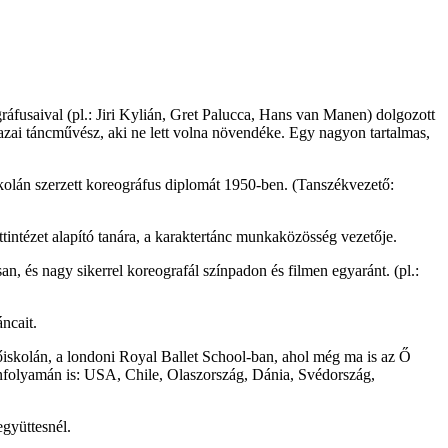
áfusaival (pl.: Jiri Kylián, Gret Palucca, Hans van Manen) dolgozott
 hazai táncművész, aki ne lett volna növendéke. Egy nagyon tartalmas,
olán szerzett koreográfus diplomát 1950-ben. (Tanszékvezető:
intézet alapító tanára, a karaktertánc munkaközösség vezetője.
n, és nagy sikerrel koreografál színpadon és filmen egyaránt. (pl.:
ncait.
skolán, a londoni Royal Ballet School-ban, ahol még ma is az Ő
 tanfolyamán is: USA, Chile, Olaszország, Dánia, Svédország,
együttesnél.