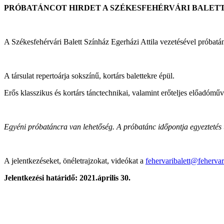
PRÓBATÁNCOT HIRDET A SZÉKESFEHÉRVÁRI BALETT
A Székesfehérvári Balett Színház Egerházi Attila vezetésével próbatá
A társulat repertoárja sokszínű, kortárs balettekre épül.
Erős klasszikus és kortárs tánctechnikai, valamint erőteljes előadóm
Egyéni próbatáncra van lehetőség. A próbatánc időpontja egyeztetés út
A jelentkezéseket, önéletrajzokat, videókat a
fehervaribalett@fehervar
Jelentkezési határidő: 2021.április 30.