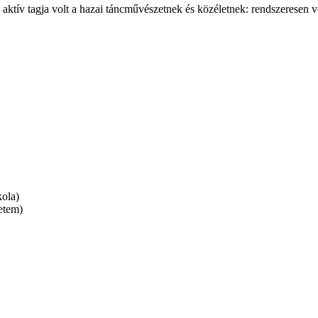
aktív tagja volt a hazai táncművészetnek és közéletnek: rendszeresen vol
ola)
etem)