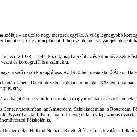
szólítja – az utolsó nagy mesterek egyike. A világ legnagyobb koreogr
ter táncot és a magyar néptáncot. Itthon szinte nincs olyan jelentősebb
n kezdte 1938 – 1944. között, majd a Színház és Filmművészeti Főisk
 vezeti és koreografál is a számukra.
 nagy sikerű darab koreográfusa. Az 1950-ben megalakuló Állami Balett
le után ismét a Balettintézetben folytatja munkáját. Közben folyamatosa
iquis, stb.)
ására a hágai Conservatoriumban oktat magyar néptáncot és más népek tá
 Conservatoriumban, az Amsterdami Színiakadémián, a Rotterdami Fői
a kölni Nyári Tánctanfolyam tanára. 15 évig oktat a világ számos nyári
áncművészeti Főiskolán is.
 Theater-nél, a Holland Nemzeti Balettnél és számos hivatásos folklór 