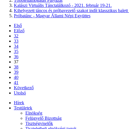
Többlettámogatás Pályázat
Kalászi Virtuális Tánctalálkozó - 2021. február 19-21.
Kihelyezett táncos és próbavezető szakot indít klasszikus ba
Próbatánc - Magyar Állami Népi Együttes
Első
Előző
32
33
34
35
36
37
38
39
40
41
Következő
Utolsó
Hírek
Testületek
Elnökség
Felügyelő Bizottság
Tisztségviselők
Tiszteletbeli elnökségi tagok