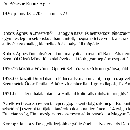
Dr. Békésné Roboz Ágnes
1926. június 18. - 2021. március 23.
Roboz Ágnes, a „mesternő” – ahogy a hazai és nemzetközi táncszakma 
együtt és leghíresebb iskoláiban tanított, megismertetve velük a karak
aktív és szakmailag kiemelkedő életpálya áll mögötte.
Roboz Ágnes táncművészeti tanulmányait a Troyanoff Balett Akadémiá
Szentpál Olga) Már a főiskolai évek alatt több gyár néptánc csoportját
1950-56 között a Fővárosi Operett Színház vezető koreográfusa, több
1958-60. között Drezdában, a Palucca Iskolában tanít, majd hazajövete
Szeressétek Ódor Emíliát, A kőszívű ember fiai, Egri csillagok, Ex Ant
1971-ben – férje halála után – a Holland kulturális miniszter meghív
Az elkövetkező 35 évben táncpedagógusként dolgozik még a Brabants
szisztémája szerint tanítják a tanároknak a karakter táncot. 14 évig 
Franciaország, Finnország és rendszeresen ad kurzusokat a Magyar T
Koreografál – a világ egyik legjobb együttesénél – a Nederlands Dans