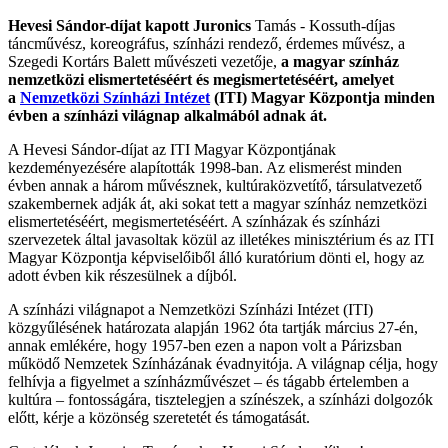
Hevesi Sándor-díjat kapott Juronics
Tamás - Kossuth-díjas
táncművész, koreográfus, színházi rendező, érdemes művész, a
Szegedi Kortárs Balett művészeti vezetője,
a magyar színház
nemzetközi elismertetéséért és megismertetéséért, amelyet
a
Nemzetközi Színházi Intézet
(ITI) Magyar Központja minden
évben a színházi világnap alkalmából adnak át.
A Hevesi Sándor-díjat az ITI Magyar Központjának
kezdeményezésére alapították 1998-ban. Az elismerést minden
évben annak a három művésznek, kultúraközvetítő, társulatvezető
szakembernek adják át, aki sokat tett a magyar színház nemzetközi
elismertetéséért, megismertetéséért. A színházak és színházi
szervezetek által javasoltak közül az illetékes minisztérium és az ITI
Magyar Központja képviselőiből álló kuratórium dönti el, hogy az
adott évben kik részesülnek a díjból.
A színházi világnapot a Nemzetközi Színházi Intézet (ITI)
közgyűlésének határozata alapján 1962 óta tartják március 27-én,
annak emlékére, hogy 1957-ben ezen a napon volt a Párizsban
működő Nemzetek Színházának évadnyitója. A világnap célja, hogy
felhívja a figyelmet a színházművészet – és tágabb értelemben a
kultúra – fontosságára, tisztelegjen a színészek, a színházi dolgozók
előtt, kérje a közönség szeretetét és támogatását.