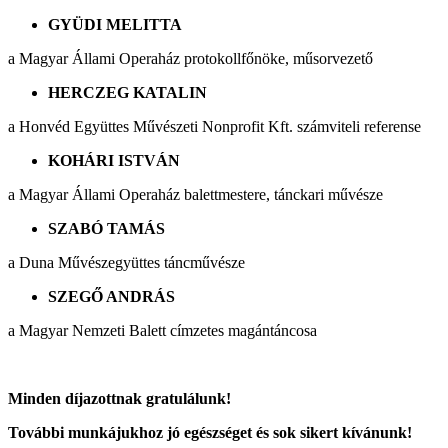
GYÜDI MELITTA
a Magyar Állami Operaház protokollfőnöke, műsorvezető
HERCZEG KATALIN
a Honvéd Együttes Művészeti Nonprofit Kft. számviteli referense
KOHÁRI ISTVÁN
a Magyar Állami Operaház balettmestere, tánckari művésze
SZABÓ TAMÁS
a Duna Művészegyüttes táncművésze
SZEGŐ ANDRÁS
a Magyar Nemzeti Balett címzetes magántáncosa
Minden díjazottnak gratulálunk!
További munkájukhoz jó egészséget és sok sikert kívánunk!