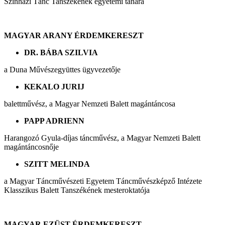
Színházi Tánc Tanszékének egyetemi tanára
MAGYAR ARANY ÉRDEMKERESZT
DR. BÁBA SZILVIA
a Duna Művészegyüttes ügyvezetője
KEKALO JURIJ
balettművész, a Magyar Nemzeti Balett magántáncosa
PAPP ADRIENN
Harangozó Gyula-díjas táncművész, a Magyar Nemzeti Balett
magántáncosnője
SZITT MELINDA
a Magyar Táncművészeti Egyetem Táncművészképző Intézete
Klasszikus Balett Tanszékének mesteroktatója
MAGYAR EZÜST ÉRDEMKERESZT