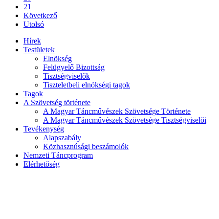
21
Következő
Utolsó
Hírek
Testületek
Elnökség
Felügyelő Bizottság
Tisztségviselők
Tiszteletbeli elnökségi tagok
Tagok
A Szövetség története
A Magyar Táncművészek Szövetsége Története
A Magyar Táncművészek Szövetsége Tisztségviselői
Tevékenység
Alapszabály
Közhasznúsági beszámolók
Nemzeti Táncprogram
Elérhetőség