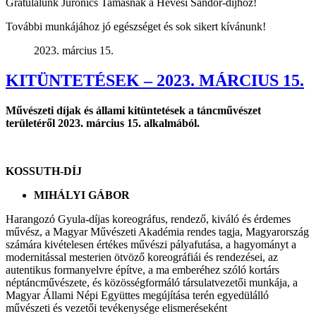
Gratulálunk Juronics Tamásnak a Hevesi Sándor-díjhoz!
További munkájához jó egészséget és sok sikert kívánunk!
2023. március 15.
KITÜNTETÉSEK – 2023. MÁRCIUS 15.
Művészeti díjak és állami kitüntetések a táncművészet
területéről 2023. március 15. alkalmából.
KOSSUTH-DÍJ
MIHÁLYI GÁBOR
Harangozó Gyula-díjas koreográfus, rendező, kiváló és érdemes
művész, a Magyar Művészeti Akadémia rendes tagja, Magyarország
számára kivételesen értékes művészi pályafutása, a hagyományt a
modernitással mesterien ötvöző koreográfiái és rendezései, az
autentikus formanyelvre építve, a ma emberéhez szóló kortárs
néptáncművészete, és közösségformáló társulatvezetői munkája, a
Magyar Állami Népi Együttes megújítása terén egyedülálló
művészeti és vezetői tevékenysége elismeréseként