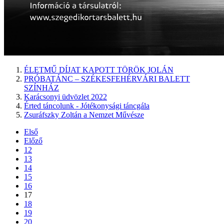
ÉLETMŰ DÍJAT KAPOTT TÖRÖK JOLÁN
PRÓBATÁNC – SZÉKESFEHÉRVÁRI BALETT
SZÍNHÁZ
Karácsonyi üdvözlet 2022
Érted táncolunk - Jótékonysági táncgála
Zsuráfszky Zoltán a Nemzet Művésze
Első
Előző
12
13
14
15
16
17
18
19
20