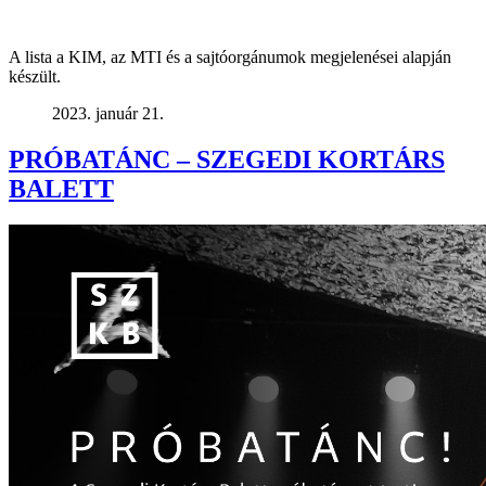
A lista a KIM, az MTI és a sajtóorgánumok megjelenései alapján
készült.
2023. január 21.
PRÓBATÁNC – SZEGEDI KORTÁRS
BALETT