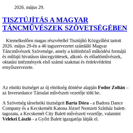
2026. május 29.
TISZTÚJÍTÁS A MAGYAR
TÁNCMŰVÉSZEK SZÖVETSÉGÉBEN
Kiemelkedően magas részvétellel Tisztújító Közgyűlést tartott
2026. május 29-én a 46 tagszervezetet számláló Magyar
Táncművészek Szövetsége, amely a különböző működési formájú
és műfajú hivatásos táncegyüttesek, alkotó- és előadóművészek,
oktatási intézmények első számú szakmai és érdekvédelmi
ernyőszervezete.
Az elnöki tisztséget az új elnökség döntése alapján
Fodor Zoltán
–
az Inversedance Társulat művészeti vezetője tölti be.
A Szövetség társelnöki tisztségeit
Barta Dóra
- a Badora Dance
Company és a Kecskeméti Katona József Nemzeti Színház balett-
tagozata, a Kecskemét City Balett művészeti vezetője, valamint
Velekei László
- a Győri Balett igazgatója látják el.