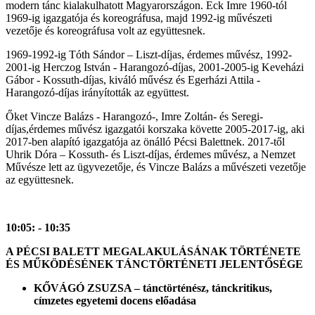
modern tánc kialakulhatott Magyarországon. Eck Imre 1960-tól
1969-ig igazgatója és koreográfusa, majd 1992-ig művészeti
vezetője és koreográfusa volt az együttesnek.
1969-1992-ig Tóth Sándor – Liszt-díjas, érdemes művész, 1992-
2001-ig Herczog István - Harangozó-díjas, 2001-2005-ig Keveházi
Gábor - Kossuth-díjas, kiváló művész és Egerházi Attila -
Harangozó-díjas irányították az együttest.
Őket Vincze Balázs - Harangozó-, Imre Zoltán- és Seregi-
díjas,érdemes művész igazgatói korszaka követte 2005-2017-ig, aki
2017-ben alapító igazgatója az önálló Pécsi Balettnek. 2017-től
Uhrik Dóra – Kossuth- és Liszt-díjas, érdemes művész, a Nemzet
Művésze lett az ügyvezetője, és Vincze Balázs a művészeti vezetője
az együttesnek.
10:05: - 10:35
A PÉCSI BALETT MEGALAKULÁSÁNAK TÖRTÉNETE
ÉS MŰKÖDÉSÉNEK TÁNCTÖRTÉNETI JELENTŐSÉGE
KŐVÁGÓ ZSUZSA – tánctörténész, tánckritikus,
c
ímzetes egyetemi docens előadása