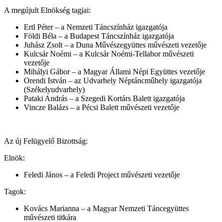
A megújult Elnökség tagjai:
Ertl Péter – a Nemzeti Táncszínház igazgatója
Földi Béla – a Budapest Táncszínház igazgatója
Juhász Zsolt – a Duna Művészegyüttes művészeti vezetője
Kulcsár Noémi – a Kulcsár Noémi-Tellabor művészeti
vezetője
Mihályi Gábor – a Magyar Állami Népi Együttes vezetője
Orendi István – az Udvarhely Néptáncműhely igazgatója
(Székelyudvarhely)
Pataki András – a Szegedi Kortárs Balett igazgatója
Vincze Balázs – a Pécsi Balett művészeti vezetője
Az új Felügyelő Bizottság:
Elnök:
Feledi János – a Feledi Project művészeti vezetője
Tagok:
Kovács Marianna – a Magyar Nemzeti Táncegyüttes
művészeti titkára