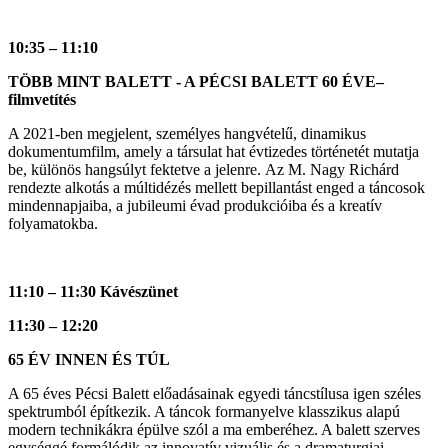
10:35 – 11:10
TÖBB MINT BALETT - A PÉCSI BALETT 60 ÉVE–
filmvetítés
A 2021-ben megjelent, személyes hangvételű, dinamikus
dokumentumfilm, amely a társulat hat évtizedes történetét mutatja
be, különös hangsúlyt fektetve a jelenre. Az M. Nagy Richárd
rendezte alkotás a múltidézés mellett bepillantást enged a táncosok
mindennapjaiba, a jubileumi évad produkcióiba és a kreatív
folyamatokba.
11:10 – 11:30 Kávészünet
11:30 – 12:20
65 ÉV INNEN ÉS TÚL
A 65 éves Pécsi Balett előadásainak egyedi táncstílusa igen széles
spektrumból építkezik. A táncok formanyelve klasszikus alapú
modern technikákra épülve szól a ma emberéhez. A balett szerves
egységgé formálódik az innovatív vizuális és a dramaturgiai