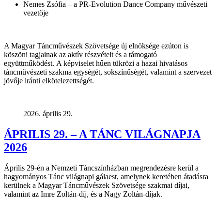
Nemes Zsófia – a PR-Evolution Dance Company művészeti
vezetője
A Magyar Táncművészek Szövetsége új elnöksége ezúton is
köszöni tagjainak az aktív részvételt és a támogató
együttműködést.
A képviselet hűen tükrözi a hazai hivatásos
táncművészeti szakma egységét, sokszínűségét, valamint a szervezet
jövője iránti elkötelezettségét.
2026. április 29.
ÁPRILIS 29. – A TÁNC VILÁGNAPJA
2026
Április 29-én a Nemzeti Táncszínházban megrendezésre kerül a
hagyományos Tánc világnapi gálaest, amelynek keretében átadásra
kerülnek a Magyar Táncművészek Szövetsége szakmai díjai,
valamint az Imre Zoltán-díj, és a Nagy Zoltán-díjak.