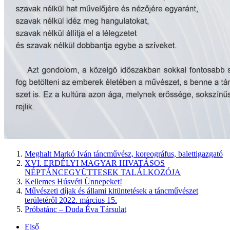
Meghalt Markó Iván táncművész, koreográfus, balettigazgató
XVI. ERDÉLYI MAGYAR HIVATÁSOS
NÉPTÁNCEGYÜTTESEK TALÁLKOZÓJA
Kellemes Húsvéti Ünnepeket!
Művészeti díjak és állami kitüntetések a táncművészet
területéről 2022. március 15.
Próbatánc – Duda Éva Társulat
Első