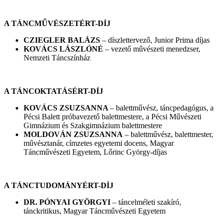
A TÁNCMŰVÉSZETÉRT-DÍJ
CZIEGLER BALÁZS
– díszlettervező, Junior Prima díjas
KOVÁCS LÁSZLÓNÉ
– vezető művészeti menedzser,
Nemzeti Táncszínház
A TÁNCOKTATÁSÉRT-DÍJ
KOVÁCS ZSUZSANNA
– balettművész, táncpedagógus, a
Pécsi Balett próbavezető balettmestere, a Pécsi Művészeti
Gimnázium és Szakgimnázium balettmestere
MOLDOVÁN ZSUZSANNA
– balettművész, balettmester,
művésztanár, címzetes egyetemi docens, Magyar
Táncművészeti Egyetem, Lőrinc György-díjas
A TÁNCTUDOMÁNYÉRT-DÍJ
DR. PÓNYAI GYÖRGYI
– táncelméleti szakíró,
tánckritikus, Magyar Táncművészeti Egyetem