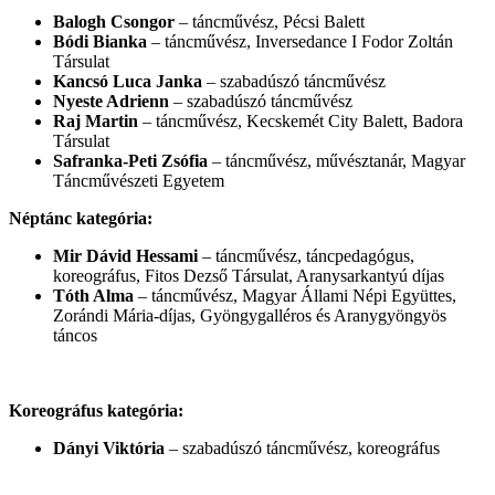
Balogh Csongor
– táncművész, Pécsi Balett
Bódi Bianka
– táncművész, Inversedance I Fodor Zoltán
Társulat
Kancsó Luca Janka
– szabadúszó táncművész
Nyeste Adrienn
– szabadúszó táncművész
Raj Martin
– táncművész, Kecskemét City Balett, Badora
Társulat
Safranka-Peti Zsófia
– táncművész, művésztanár, Magyar
Táncművészeti Egyetem
Néptánc kategória:
Mir Dávid Hessami
– táncművész, táncpedagógus,
koreográfus, Fitos Dezső Társulat, Aranysarkantyú díjas
Tóth Alma
– táncművész, Magyar Állami Népi Együttes,
Zorándi Mária-díjas, Gyöngygalléros és Aranygyöngyös
táncos
Koreográfus kategória:
Dányi Viktória
– szabadúszó táncművész, koreográfus