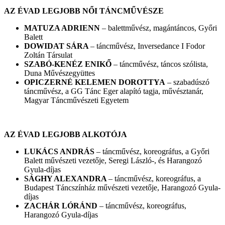
AZ ÉVAD LEGJOBB NŐI TÁNCMŰVÉSZE
MATUZA ADRIENN
– balettművész, magántáncos, Győri
Balett
DOWIDAT SÁRA
– táncművész, Inversedance I Fodor
Zoltán Társulat
SZABÓ-KENÉZ ENIKŐ
– táncművész, táncos szólista,
Duna Művészegyüttes
OPICZERNÉ KELEMEN DOROTTYA
– szabadúszó
táncművész, a GG Tánc Eger alapító tagja, művésztanár,
Magyar Táncművészeti Egyetem
AZ ÉVAD LEGJOBB ALKOTÓJA
LUKÁCS ANDRÁS
– táncművész, koreográfus, a Győri
Balett művészeti vezetője, Seregi László-, és Harangozó
Gyula-díjas
SÁGHY ALEXANDRA
– táncművész, koreográfus, a
Budapest Táncszínház művészeti vezetője, Harangozó Gyula-
díjas
ZACHÁR LÓRÁND
– táncművész, koreográfus,
Harangozó Gyula-díjas