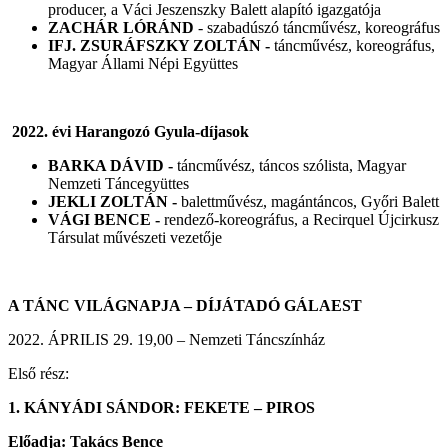
producer, a Váci Jeszenszky Balett alapító igazgatója
ZACHÁR LÓRÁND
- szabadúszó táncművész, koreográfus
IFJ. ZSURÁFSZKY ZOLTÁN -
táncművész, koreográfus,
Magyar Állami Népi Együttes
2022.
évi Harangozó Gyula-díjasok
BARKA DÁVID -
táncművész, táncos szólista, Magyar
Nemzeti Táncegyüttes
JEKLI ZOLTÁN -
balettművész, magántáncos, Győri Balett
VÁGI BENCE -
rendező-koreográfus, a Recirquel Újcirkusz
Társulat művészeti vezetője
A TÁNC VILÁGNAPJA – DÍJÁTADÓ GÁLAEST
2022. ÁPRILIS 29. 19,00 – Nemzeti Táncszínház
Első rész:
1. KÁNYÁDI SÁNDOR: FEKETE – PIROS
Előadja: Takács Bence