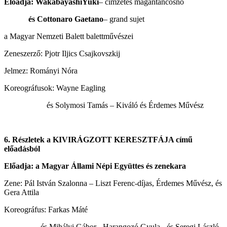
Előadja: WakabayashiYuki
– címzetes magántáncosnő
és Cottonaro Gaetano
– grand sujet
a Magyar Nemzeti Balett balettművészei
Zeneszerző: Pjotr Iljics Csajkovszkij
Jelmez: Rományi Nóra
Koreográfusok: Wayne Eagling
és Solymosi Tamás – Kiváló és Érdemes Művész
6.
Részletek a KIVIRÁGZOTT KERESZTFÁJA című
előadásból
Előadja: a Magyar Állami Népi Együttes és zenekara
Zene: Pál István Szalonna – Liszt Ferenc-díjas, Érdemes Művész, és
Gera Attila
Koreográfus: Farkas Máté
és Mihályi Gábor - Harangozó Gyula-, és Seregi László-