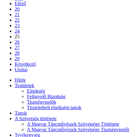
Előző
20
21
22
23
24
25
26
27
28
29
Következő
Utolsó
Hírek
Testületek
Elnökség
Felügyelő Bizottság
Tisztségviselők
Tiszteletbeli elnökségi tagok
Tagok
A Szövetség története
A Magyar Táncművészek Szövetsége Története
A Magyar Táncművészek Szövetsége Tisztségviselői
Tevékenység