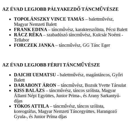
AZ ÉVAD LEGJOBB PÁLYAKEZDŐ TÁNCMŰVÉSZE
TOPOLÁNSZKY VINCE TAMÁS
– balettművész,
Magyar Nemzeti Balett
FRANK EDINA
– táncművész, karakterszólista, Pécsi Balett
RÁCZ RÉKA
– szabadúszó táncművész, Kulcsár Noémi -
Tellabor
FORCZEK JANKA
– táncművész, GG Tánc Eger
AZ ÉVAD LEGJOBB FÉRFI TÁNCMŰVÉSZE
DAICHI UEMATSU -
balettművész, magántáncos, Győri
Balett
DARABONT ÁRON
– táncművész, Bozsik Yvette Társulat
KISS BALÁZS
– táncművész, táncos szólista, Magyar
Állami Népi Együttes, Junior Prima-, és Arany Sarkantyú-
díjas
TÓKOS ATTILA
– táncművész, táncos szólista,
koreográfus, Magyar Nemzeti Táncegyüttes, Harangozó
Gyula-, és Junior Príma díjas