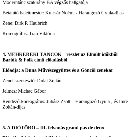
Moderntánc szakirány BA végzős hallgatója
Betanító balettmester: Kulcsár Noémi - Harangozó Gyula-díjas
Zene: Dirk P. Haubrich
Koreográfus: Tran Viktória
4.
MÉHKERÉKI TÁNCOK – részlet az Elmúlt időkből –
Bartók & Folk című előadásból
Előadja: a Duna Művészegyüttes és a Göncöl zenekar
Zenei szerkesztő: Dulai Zoltán
Jelmez: Michac Gábor
Rendező-koreográfus: Juhász Zsolt – Harangozó Gyula-, és Imre
Zoltán-díjas
5. A DIÓTÖRŐ – III. felvonás grand pas de deux