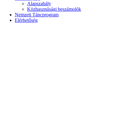
Alapszabály
Közhasznúsági beszámolók
Nemzeti Táncprogram
Elérhetőség