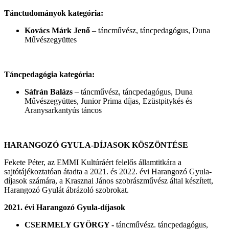
Tánctudományok kategória:
Kovács Márk Jenő
– táncművész, táncpedagógus, Duna
Művészegyüttes
Táncpedagógia kategória:
Sáfrán Balázs
– táncművész, táncpedagógus, Duna
Művészegyüttes, Junior Prima díjas, Ezüstpitykés és
Aranysarkantyús táncos
HARANGOZÓ GYULA-DÍJASOK KÖSZÖNTÉSE
Fekete Péter, az EMMI Kultúráért felelős államtitkára a
sajtótájékoztatóan átadta a 2021. és 2022. évi Harangozó Gyula-
díjasok számára, a Krasznai János szobrászművész által készített,
Harangozó Gyulát ábrázoló szobrokat.
2021.
évi Harangozó Gyula-díjasok
CSERMELY GYÖRGY -
táncművész. táncpedagógus,