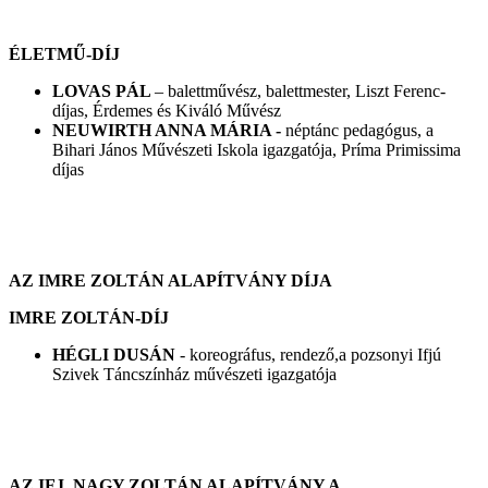
ÉLETMŰ-DÍJ
LOVAS PÁL
– balettművész, balettmester, Liszt Ferenc-
díjas, Érdemes és Kiváló Művész
NEUWIRTH ANNA MÁRIA -
néptánc pedagógus, a
Bihari János Művészeti Iskola igazgatója, Príma Primissima
díjas
AZ IMRE ZOLTÁN ALAPÍTVÁNY DÍJA
IMRE ZOLTÁN-DÍJ
HÉGLI DUSÁN
- koreográfus, rendező,a pozsonyi Ifjú
Szivek Táncszínház művészeti igazgatója
AZ IFJ. NAGY ZOLTÁN ALAPÍTVÁNY A