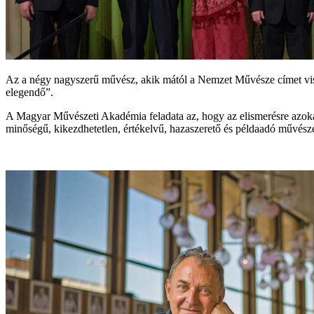
Az a négy nagyszerű művész, akik mától a Nemzet Művésze címet visel
elegendő”.
A Magyar Művészeti Akadémia feladata az, hogy az elismerésre azokat 
minőségű, kikezdhetetlen, értékelvű, hazaszerető és példaadó művészet