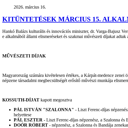
2026. március 16.
KITÜNTETÉSEK MÁRCIUS 15. ALKA
Hankó Balázs kulturális és innovációs miniszter, dr. Varga-Bajusz Veron
e alkalmából állami elismeréseket és szakmai művészeti díjakat adtak 
MŰVÉSZETI DÍJAK
Magyarország számára kivételesen értékes, a Kárpát-medence zenei örö
népzene társadalmi megbecsültségét erősítő művészi munkája elismer
KOSSUTH-DÍJAT
kapott megosztva
PÁL ISTVÁN "SZALONNA"
- Liszt Ferenc-díjas népzené
helyettese
PÁL ESZTER -
Liszt Ferenc-díjas népzenész, a Szalonna és 
DOÓR RÓBERT
- népzenész, a Szalonna és Bandája zenekar