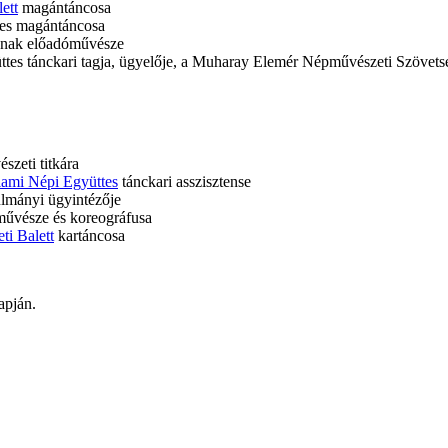
ett
magántáncosa
tes magántáncosa
nak előadóművésze
es tánckari tagja, ügyelője, a Muharay Elemér Népművészeti Szövetsé
zeti titkára
ami Népi Együttes
tánckari asszisztense
lmányi ügyintézője
művésze és koreográfusa
i Balett
kartáncosa
apján.