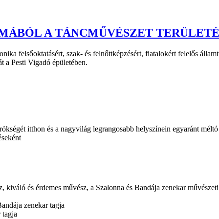
LMÁBÓL A TÁNCMŰVÉSZET TERÜLET
ika felsőoktatásért, szak- és felnőttképzésért, fiatalokért felelős álla
át a Pesti Vigadó épületében.
kségét itthon és a nagyvilág legrangosabb helyszínein egyaránt méltó mó
éseként
sz, kiváló és érdemes művész, a Szalonna és Bandája zenekar művészet
Bandája zenekar tagja
 tagja