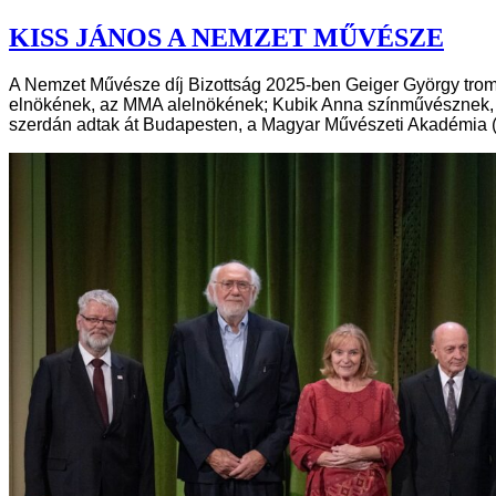
KISS JÁNOS A NEMZET MŰVÉSZE
A Nemzet Művésze díj Bizottság 2025-ben Geiger György trom
elnökének, az MMA alelnökének; Kubik Anna színművésznek, a
szerdán adtak át Budapesten, a Magyar Művészeti Akadémia 