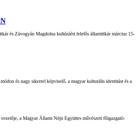
ÉN
mtitkár és Závogyán Magdolna kultúráért felelős államtitkár március 15-
don és nagy sikerrel képviselő, a magyar kulturális identitást és a
i vezetője, a Magyar Állami Népi Együttes művészeti főigazgató-