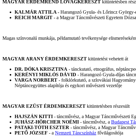
MAGYAR ÉRDEMREND LOVAGKERESZT
kitüntetésben rész
KALMÁR ATTILA -
Harangozó Gyula- és Lőrincz György-d
REICH MARGIT
- a Magyar Táncművészeti Egyetem Dózsa I
Magas színvonalú munkája, példamutató tevékenysége elismerésekén
MAGYAR ARANY ÉRDEMKERESZT
kitüntetést vehetett át
DR. DÓKA KRISZTINA
- tánckutató, etnográfus, néptánc
KERÉNYI MIKLÓS DÁVID
- Harangozó Gyula-díjas tánc
VARGA NORBERT
- folklórkutató, a szlovákiai Hagyomán
Néptáncegyüttes alapítója és egykori művészeti vezetője
MAGYAR EZÜST ÉRDEMKERESZT
kitüntetésben részesült
HAJSZÁN KITTI
- táncművész, a Magyar Táncművészeti E
JUHÁSZ-HÖRCHER NOÉMI
- táncművész, a
Budapest Tá
PATAKI-TÓTH ESZTER
- táncművész, a Magyar Táncművés
PETŐ JÓZSEF
- a
Nemzeti Táncszínház
fővilágosítója