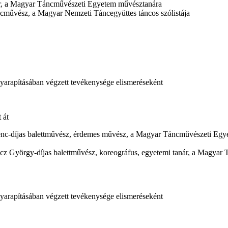
er, a Magyar Táncművészeti Egyetem művésztanára
ncművész, a Magyar Nemzeti Táncegyüttes táncos szólistája
yarapításában végzett tevékenysége elismeréseként
 át
enc-díjas balettművész, érdemes művész, a Magyar Táncművészeti Egy
cz György-díjas balettművész, koreográfus, egyetemi tanár, a Magyar
yarapításában végzett tevékenysége elismeréseként