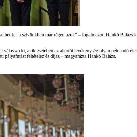
hetik, “a szívünkben már régen azok” – fogalmazott Hankó Balázs kult
válassza ki, akik esetében az alkotói tevékenység olyan példaadó élet
i pályafutást feltételez és díjaz – magyarázta Hankó Balázs.