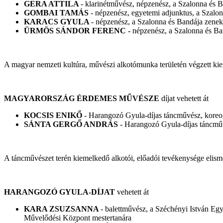
GERA ATTILA
- klarinétművész, népzenész, a Szalonna és B
GOMBAI TAMÁS
- népzenész, egyetemi adjunktus, a Szalon
KARACS GYULA
- népzenész, a Szalonna és Bandája zenek
ÜRMÖS SÁNDOR FERENC -
népzenész, a Szalonna és Ba
A magyar nemzeti kultúra, művészi alkotómunka területén végzett ki
MAGYARORSZÁG ÉRDEMES MŰVÉSZE
díjat vehetett át
KOCSIS ENIKŐ
- Harangozó Gyula-díjas táncművész, koreogr
SÁNTA GERGŐ ANDRÁS
- Harangozó Gyula-díjas táncműv
A táncművészet terén kiemelkedő alkotói, előadói tevékenysége elism
HARANGOZÓ GYULA-DÍJAT
vehetett át
KARA ZSUZSANNA
- balettművész, a Széchényi István E
Művelődési Központ mestertanára