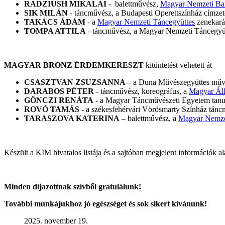
RADZIUSH MIKALAI
- balettművész,
Magyar Nemzeti Bal
SIK MILÁN
- táncművész, a Budapesti Operettszínház címze
TAKÁCS ÁDÁM
- a
Magyar Nemzeti Táncegyüttes
zenekará
TOMPA ATTILA
- táncművész, a Magyar Nemzeti Táncegyütt
MAGYAR BRONZ ÉRDEMKERESZT
kitüntetést vehetett át
CSASZTVAN ZSUZSANNA
– a Duna Művészegyüttes művés
DARABOS PÉTER
- táncművész, koreográfus, a
Magyar Áll
GÖNCZI RENÁTA
- a Magyar Táncművészeti Egyetem tanu
ROVÓ TAMÁS
- a székesfehérvári Vörösmarty Színház tánc
TARASZOVA KATERINA
– balettművész, a
Magyar Nemzet
Készült a KIM hivatalos listája és a sajtóban megjelent információk al
Minden díjazottnak szívből gratulálunk!
További munkájukhoz jó egészséget és sok sikert kívánunk!
2025. november 19.