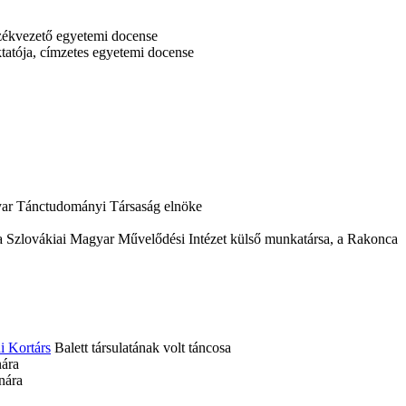
zékvezető egyetemi docense
atója, címzetes egyetemi docense
yar Tánctudományi Társaság elnöke
a Szlovákiai Magyar Művelődési Intézet külső munkatársa, a Rakonca
i Kortárs
Balett társulatának volt táncosa
ára
nára