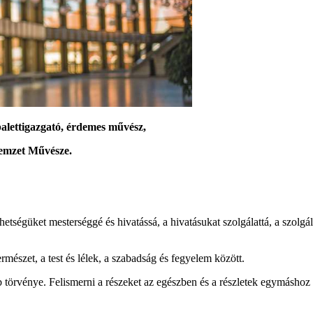
balettigazgató, érdemes művész,
Nemzet Művésze.
tségüket mesterséggé és hivatássá, a hivatásukat szolgálattá, a szolg
mészet, a test és lélek, a szabadság és fegyelem között.
rvénye. Felismerni a részeket az egészben és a részletek egymáshoz va