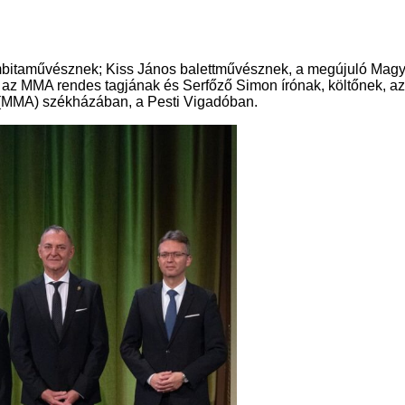
bitaművésznek; Kiss János balettművésznek, a megújuló Magya
z MMA rendes tagjának és Serfőző Simon írónak, költőnek, az 
(MMA) székházában, a Pesti Vigadóban.