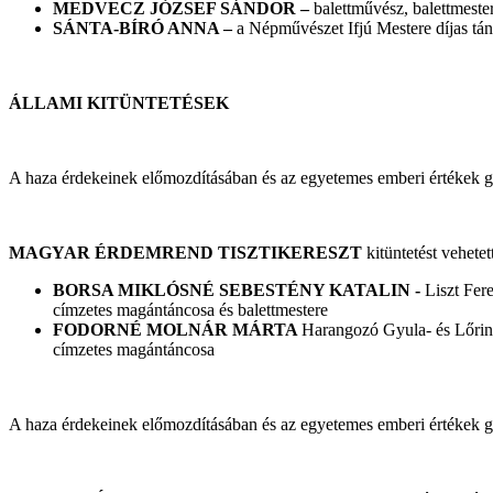
MEDVECZ JÓZSEF SÁNDOR –
balettművész, balettmest
SÁNTA-BÍRÓ ANNA –
a Népművészet Ifjú Mestere díjas tá
ÁLLAMI KITÜNTETÉSEK
A haza érdekeinek előmozdításában és az egyetemes emberi értékek g
MAGYAR ÉRDEMREND TISZTIKERESZT
kitüntetést vehetett
BORSA MIKLÓSNÉ SEBESTÉNY KATALIN -
Liszt Fer
címzetes magántáncosa és balettmestere
FODORNÉ MOLNÁR MÁRTA
Harangozó Gyula- és Lőrin
címzetes magántáncosa
A haza érdekeinek előmozdításában és az egyetemes emberi értékek g