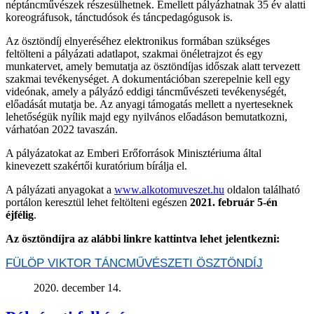
néptáncművészek részesülhetnek. Emellett pályázhatnak 35 év alatti
koreográfusok, tánctudósok és táncpedagógusok is.
Az ösztöndíj elnyeréséhez elektronikus formában szükséges
feltölteni a pályázati adatlapot, szakmai önéletrajzot és egy
munkatervet, amely bemutatja az ösztöndíjas időszak alatt tervezett
szakmai tevékenységet. A dokumentációban szerepelnie kell egy
videónak, amely a pályázó eddigi táncművészeti tevékenységét,
előadását mutatja be. Az anyagi támogatás mellett a nyerteseknek
lehetőségük nyílik majd egy nyilvános előadáson bemutatkozni,
várhatóan 2022 tavaszán.
A pályázatokat az Emberi Erőforrások Minisztériuma által
kinevezett szakértői kuratórium bírálja el.
A pályázati anyagokat a
www.alkotomuveszet.hu
oldalon található
portálon keresztül lehet feltölteni egészen
2021. február 5-én
éjfélig
.
Az ösztöndíjra az alábbi linkre kattintva lehet jelentkezni:
FÜLÖP VIKTOR TÁNCMŰVÉSZETI ÖSZTÖNDÍJ
2020. december 14.