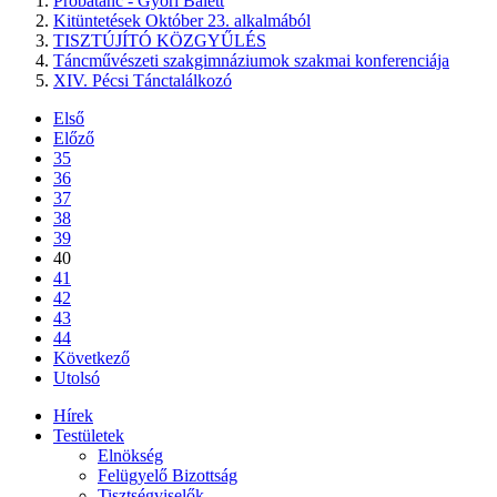
Próbatánc - Győri Balett
Kitüntetések Október 23. alkalmából
TISZTÚJÍTÓ KÖZGYŰLÉS
Táncművészeti szakgimnáziumok szakmai konferenciája
XIV. Pécsi Tánctalálkozó
Első
Előző
35
36
37
38
39
40
41
42
43
44
Következő
Utolsó
Hírek
Testületek
Elnökség
Felügyelő Bizottság
Tisztségviselők