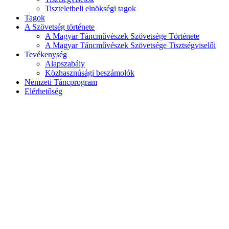
Tiszteletbeli elnökségi tagok
Tagok
A Szövetség története
A Magyar Táncművészek Szövetsége Története
A Magyar Táncművészek Szövetsége Tisztségviselői
Tevékenység
Alapszabály
Közhasznúsági beszámolók
Nemzeti Táncprogram
Elérhetőség