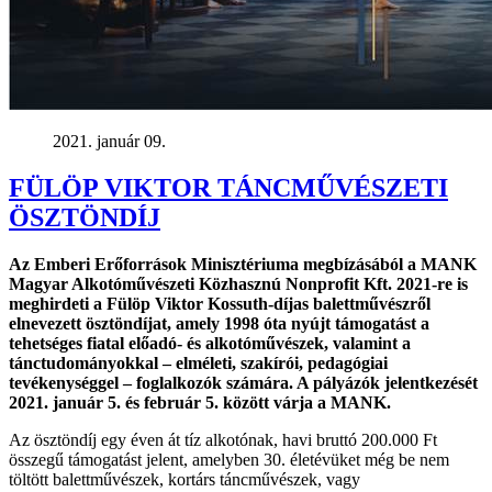
2021. január 09.
FÜLÖP VIKTOR TÁNCMŰVÉSZETI
ÖSZTÖNDÍJ
Az Emberi Erőforrások Minisztériuma megbízásából a MANK
Magyar Alkotóművészeti Közhasznú Nonprofit Kft. 2021-re is
meghirdeti a Fülöp Viktor Kossuth-díjas balettművészről
elnevezett ösztöndíjat, amely 1998 óta nyújt támogatást a
tehetséges fiatal előadó- és alkotóművészek, valamint a
tánctudományokkal – elméleti, szakírói, pedagógiai
tevékenységgel – foglalkozók számára. A pályázók jelentkezését
2021. január 5. és február 5. között várja a MANK.
Az ösztöndíj egy éven át tíz alkotónak, havi bruttó 200.000 Ft
összegű támogatást jelent, amelyben 30. életévüket még be nem
töltött balettművészek, kortárs táncművészek, vagy