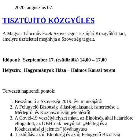
2020. augusztus 07.
TISZTÚJÍTÓ KÖZGYŰLÉS
A Magyar Táncművészek Szövetsége Tisztújító Közgyűlést tart,
amelyre tisztelettel meghívja a Szövetség tagjait.
Időpont: Szeptember 17. (csütörtök) 14,00 – 17,00
Helyszín: Hagyományok Háza – Halmos-Karsai-terem
Tervezett napirendi pontok:
Beszámoló a Szövetség 2019. évi munkájáról
A Felügyelő Bizottság állásfoglalásának ismertetése a
Mérlegről és Közhasznúsági jelentésről
A Covid-19 veszélyhelyzet miatt, az Elnökség által határidőre
elfogadott, az OBH-nak benyújtott „Mérleg és a
Közhasznúsági jelentés” jóváhagyása
Tisztújítás: az új Elnökség és az új Felügyelő Bizottság