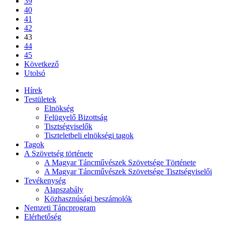
39
40
41
42
43
44
45
Következő
Utolsó
Hírek
Testületek
Elnökség
Felügyelő Bizottság
Tisztségviselők
Tiszteletbeli elnökségi tagok
Tagok
A Szövetség története
A Magyar Táncművészek Szövetsége Története
A Magyar Táncművészek Szövetsége Tisztségviselői
Tevékenység
Alapszabály
Közhasznúsági beszámolók
Nemzeti Táncprogram
Elérhetőség