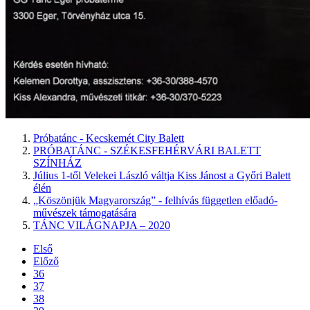
Próbatánc - Kecskemét City Balett
PRÓBATÁNC - SZÉKESFEHÉRVÁRI BALETT
SZÍNHÁZ
Július 1-től Velekei László váltja Kiss Jánost a Győri Balett
élén
„Köszönjük Magyarország” - felhívás független előadó-
művészek támogatására
TÁNC VILÁGNAPJA – 2020
Első
Előző
36
37
38