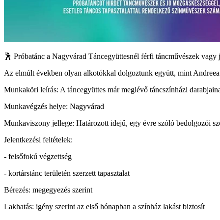
🕺 Próbatánc a Nagyvárad Táncegyüttesnél férfi táncművészek vagy
Az elmúlt években olyan alkotókkal dolgoztunk együtt, mint Andreea 
Munkaköri leírás: A táncegyüttes már meglévő táncszínházi darabjaina
Munkavégzés helye: Nagyvárad
Munkaviszony jellege: Határozott idejű, egy évre szóló bedolgozói sz
Jelentkezési feltételek:
- felsőfokú végzettség
- kortárstánc területén szerzett tapasztalat
Bérezés: megegyezés szerint
Lakhatás: igény szerint az első hónapban a színház lakást biztosít