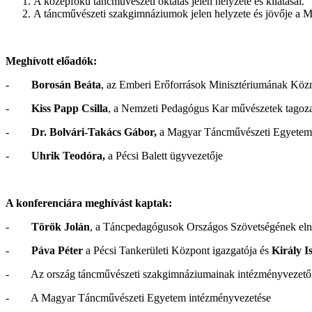
A középfokú táncművészeti oktatás jelen helyzete és kilátásai.
A táncművészeti szakgimnáziumok jelen helyzete és jövője a
Meghívott előadók:
-
Borosán Beáta
, az Emberi Erőforrások Minisztériumának Közn
-
Kiss Papp Csilla
, a Nemzeti Pedagógus Kar művészetek tagoz
-
Dr. Bolvári-Takács Gábor
,
a Magyar Táncművészeti Egyetem 
-
Uhrik Teodóra,
a Pécsi Balett ügyvezetője
A konferenciára meghívást kaptak:
-
Török Jolán
, a Táncpedagógusok Országos Szövetségének el
-
Páva Péter
a Pécsi Tankerületi Központ igazgatója és
Király I
- Az ország táncművészeti szakgimnáziumainak intézményvezetői,
- A Magyar Táncművészeti Egyetem intézményvezetése