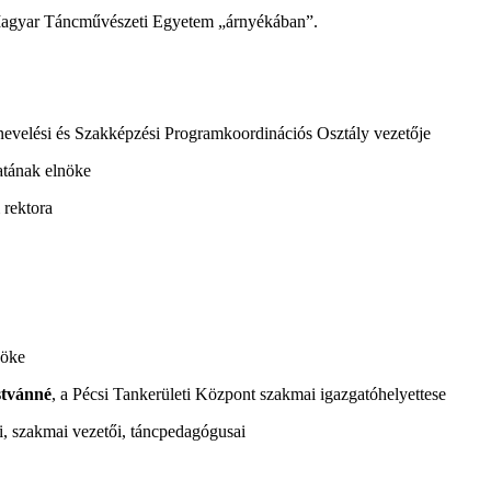
 Magyar Táncművészeti Egyetem „árnyékában”.
evelési és Szakképzési Programkoordinációs Osztály vezetője
atának elnöke
rektora
nöke
stvánné
, a Pécsi Tankerületi Központ szakmai igazgatóhelyettese
 szakmai vezetői, táncpedagógusai