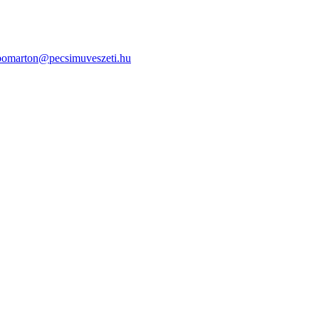
bomarton@pecsimuveszeti.hu