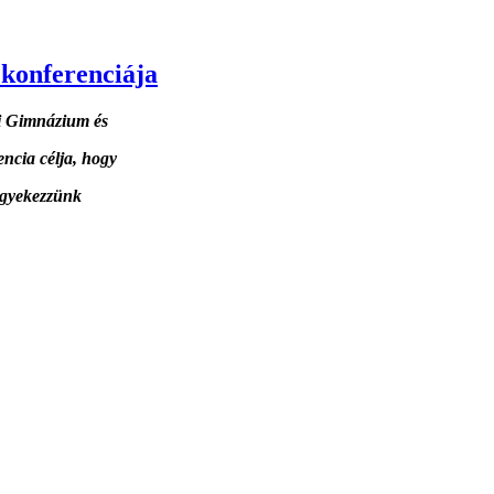
konferenciája
ti Gimnázium és
ncia célja, hogy
igyekezzünk