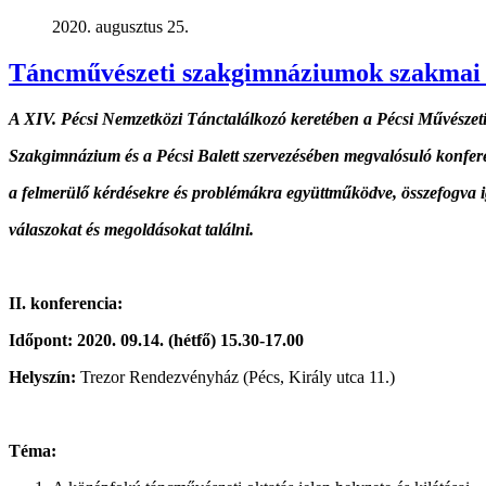
2020. augusztus 25.
Táncművészeti szakgimnáziumok szakmai 
A XIV. Pécsi Nemzetközi Tánctalálkozó keretében a Pécsi Művésze
Szakgimnázium és a Pécsi Balett szervezésében megvalósuló konfere
a felmerülő kérdésekre és problémákra együttműködve, összefogva 
válaszokat és megoldásokat találni.
II.
konferencia:
Időpont: 2020. 09.14.
(hétfő)
15.30-17.00
Helyszín:
Trezor Rendezvényház (Pécs, Király utca 11.)
Téma: