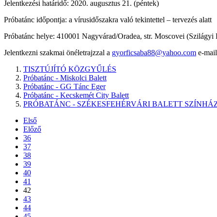
Jelentkezési határidő: 2020. augusztus 21. (péntek)
Próbatánc időpontja: a vírusidőszakra való tekintettel – tervezés alatt
Próbatánc helye: 410001 Nagyvárad/Oradea, str. Moscovei (Szilágyi 
Jelentkezni szakmai önéletrajzzal a
gyorficsaba88@yahoo.com
e-mail
TISZTÚJÍTÓ KÖZGYŰLÉS
Próbatánc - Miskolci Balett
Próbatánc - GG Tánc Eger
Próbatánc - Kecskemét City Balett
PRÓBATÁNC - SZÉKESFEHÉRVÁRI BALETT SZÍNHÁ
Első
Előző
36
37
38
39
40
41
42
43
44
45