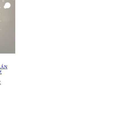
LÁN
Z
C