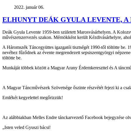
2022. január 06.
ELHUNYT DEÁK GYULA LEVENTE, 
Deák Gyula Levente 1959-ben született Marosvásárhelyen. A Kolozsv
művészetszervezés szakon. Mérnökként került Kézdivásárhelyre, ahol 1
A Háromszék Táncegyüttes igazgatói tisztségét 1990-től töltötte be.
nevéhez fűződnek az évente megrendezett sepsiszentgyörgyi népzene-
töltötte be.
Munkáját többek között a Magyar Arany Érdemkereszttel és A táncművé
A Magyar Táncművészek Szövetsége őszinte részvétét fejezi ki a cs
Emlékét kegyelettel megőrizzük!
Az alábbiakban Melles Endre tánckarvezető Facebook bejegyzése olv
„Isten veled Gyuszi bácsi!