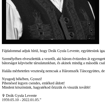
Fájdalommal adjuk hírül, hogy Deák Gyula Levente, együttesünk igaz
Személyében elveszítettük a vezetőt, aki három évtizeden át egyengett
bátorságot képviselte társulatunkban, és akinek mindig a második csal
Halála mérhetetlen veszteség nemcsak a Háromszék Táncegyüttes, de a
Nyugodj békében, Gyuszi!
Pihenésed legyen csendes, emléked áldott!
Mindent köszönünk, hagyatékod őrizzük és visszük tovább!
✞ Deák Gyula Levente
1959.05.10 - 2022.01.05.”