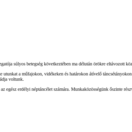
gatója súlyos betegség következtében ma délután örökre eltávozott kö
e utunkat a műfajokon, vidékeken és határokon átívelő táncsétányokon és
ádja voltunk.
z egész erdélyi néptáncélet számára. Munkaközösségünk őszinte részvét