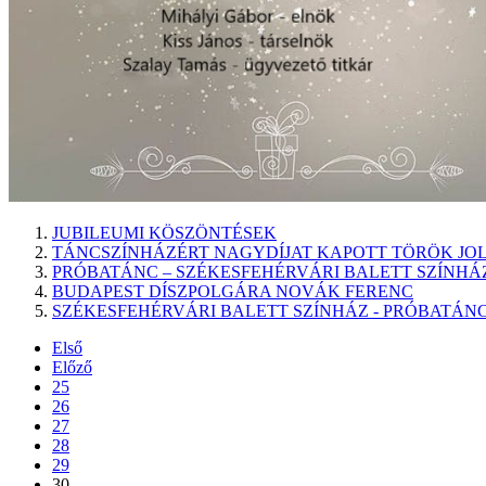
JUBILEUMI KÖSZÖNTÉSEK
TÁNCSZÍNHÁZÉRT NAGYDÍJAT KAPOTT TÖRÖK JO
PRÓBATÁNC – SZÉKESFEHÉRVÁRI BALETT SZÍNHÁ
BUDAPEST DÍSZPOLGÁRA NOVÁK FERENC
SZÉKESFEHÉRVÁRI BALETT SZÍNHÁZ - PRÓBATÁN
Első
Előző
25
26
27
28
29
30