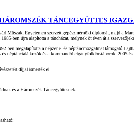
A HÁROMSZÉK TÁNCEGYÜTTES IGAZG
ári Műszaki Egyetemen szerzett gépészmérnöki diplomát, majd a Maros
985-ben újra alapította a táncházat, melynek öt éven át a szervezőjeké
 1992-ben megalapította a népzene- és néptáncmozgalmat támogató Lajt
 és néptánctalálkozók és a kommandói cigányfolklór-táborok. 2005 és 
szetért díjjal ismerték el.
aládnak és a Háromszék Táncegyüttesnek.
asható: