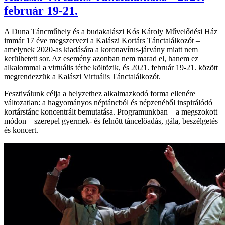
február 19-21.
A Duna Táncműhely és a budakalászi Kós Károly Művelődési Ház
immár 17 éve megszervezi a Kalászi Kortárs Tánctalálkozót –
amelynek 2020-as kiadására a koronavírus-járvány miatt nem
kerülhetett sor. Az esemény azonban nem marad el, hanem ez
alkalommal a virtuális térbe költözik, és 2021. február 19-21. között
megrendezzük a Kalászi Virtuális Tánctalálkozót.
Fesztiválunk célja a helyzethez alkalmazkodó forma ellenére
változatlan: a hagyományos néptáncból és népzenéből inspirálódó
kortárstánc koncentrált bemutatása. Programunkban – a megszokott
módon – szerepel gyermek- és felnőtt táncelőadás, gála, beszélgetés
és koncert.