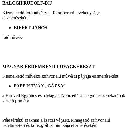
BALOGH RUDOLF-DÍJ
Kiemelkedő fotóművészeti, fotóriporteri tevékenysége
elismeréseként
EIFERT JÁNOS
fotóművész
MAGYAR ÉRDEMREND LOVAGKERESZT
Kiemelkedő művészi színvonalú művészi pályája elismeréseként
PAPP ISTVÁN „GÁZSA”
a Honvéd Együttes és a Magyar Nemzeti Táncegyüttes zenekarának
vezető prímása
Példaértékű szakmai alázattal végzett, kimagasló színvonalú
balettmesteri és koreográfusi munkája elismeréseként