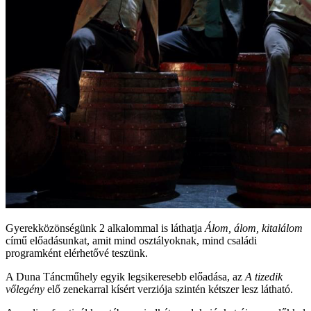
Gyerekközönségünk 2 alkalommal is láthatja
Álom, álom, kitalálom
című előadásunkat, amit mind osztályoknak, mind családi
programként elérhetővé teszünk.
A Duna Táncműhely egyik legsikeresebb előadása, az
A tizedik
vőlegény
elő zenekarral kísért verziója szintén kétszer lesz látható.