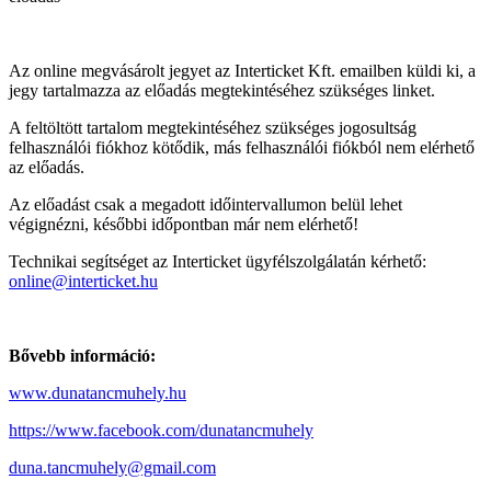
Az online megvásárolt jegyet az Interticket Kft. emailben küldi ki, a
jegy tartalmazza az előadás megtekintéséhez szükséges linket.
A feltöltött tartalom megtekintéséhez szükséges jogosultság
felhasználói fiókhoz kötődik, más felhasználói fiókból nem elérhető
az előadás.
Az előadást csak a megadott időintervallumon belül lehet
végignézni, későbbi időpontban már nem elérhető!
Technikai segítséget az Interticket ügyfélszolgálatán kérhető:
online@interticket.hu
Bővebb információ:
www.dunatancmuhely.hu
https://www.facebook.com/dunatancmuhely
duna.tancmuhely@gmail.com