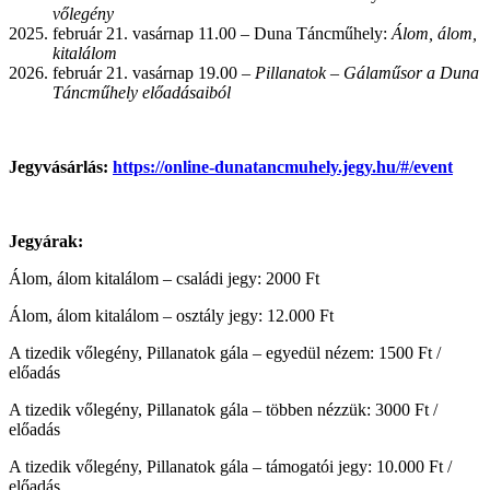
vőlegény
február 21. vasárnap 11.00 – Duna Táncműhely:
Álom, álom,
kitalálom
február 21. vasárnap 19.00 –
Pillanatok – Gálaműsor a Duna
Táncműhely előadásaiból
Jegyvásárlás:
https://online-dunatancmuhely.jegy.hu/#/event
Jegyárak:
Álom, álom kitalálom – családi jegy: 2000 Ft
Álom, álom kitalálom – osztály jegy: 12.000 Ft
A tizedik vőlegény, Pillanatok gála – egyedül nézem: 1500 Ft /
előadás
A tizedik vőlegény, Pillanatok gála – többen nézzük: 3000 Ft /
előadás
A tizedik vőlegény, Pillanatok gála – támogatói jegy: 10.000 Ft /
előadás