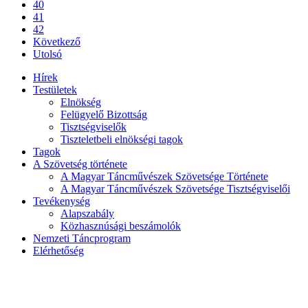
40
41
42
Következő
Utolsó
Hírek
Testületek
Elnökség
Felügyelő Bizottság
Tisztségviselők
Tiszteletbeli elnökségi tagok
Tagok
A Szövetség története
A Magyar Táncművészek Szövetsége Története
A Magyar Táncművészek Szövetsége Tisztségviselői
Tevékenység
Alapszabály
Közhasznúsági beszámolók
Nemzeti Táncprogram
Elérhetőség