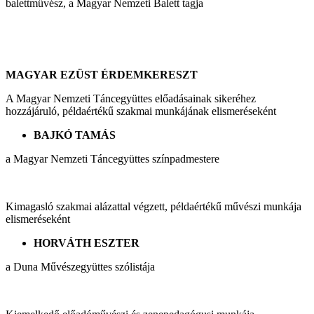
balettművész, a Magyar Nemzeti Balett tagja
MAGYAR EZÜST ÉRDEMKERESZT
A Magyar Nemzeti Táncegyüttes előadásainak sikeréhez
hozzájáruló, példaértékű szakmai munkájának elismeréseként
BAJKÓ TAMÁS
a Magyar Nemzeti Táncegyüttes színpadmestere
Kimagasló szakmai alázattal végzett, példaértékű művészi munkája
elismeréseként
HORVÁTH ESZTER
a Duna Művészegyüttes szólistája