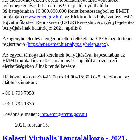
igénybejelentés 2021. március 9. napjától nyújtható be
39 kategóriában 16.880.000.000 forint keretösszegből az EMET
honlapján (
www.emet.gov.hu
), az Elektronikus Pályázatkezelési és
Együttműködési Rendszeren (EPER) keresztül. Az igénybejelentés
benyújtásának határideje: 2021. április 8.
Az igénybejelentés elengedhetetlen feltétele az EPER-ben történő
regisztráció (
https://eper.emet.hu/paly/palybelep.aspx
).
Az egyedi támogatási kérelmek benyújtásával kapcsolatban az
EMMI munkatársai 2021. március 9. napjától a következő
elérhetőségeken állnak rendelkezésre.
Hétköznapokon 8:30–12:00 és 14:00–15:30 között telefonon, az
alábbi számokon:
- 06 1 795 7058
- 06 1 795 1335
Továbbá e-mailen:
info.emt@emmi.gov.hu
2021. február 15.
Kalászi Virtuális Tánctalálkozó - 2021.