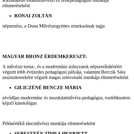
Kiemelkedő előadóművészi és zenepedagógusi munkája
elismeréseként
RÓNAI ZOLTÁN
népzenész, a Duna Művészegyüttes zenekarának tagja
MAGYAR BRONZ ÉRDEMKERESZT:
A művészi torna-, és a moderntánc-irányzatok népszerűsítéséért
végzett több évtizedes pedagógusi pályája, valamint Berczik Sára
asszisztenseként végzett magas színvonalú munkája elismeréseként
GILICZÉNÉ BENCZE MÁRIA
nívódíjas moderntánc és mozdulatművész-pedagógus, esztétikustest-
képző kinetológus
Példaértékű táncművészi munkája elismeréseként
SEBESTYÉN TÍMEA HENRIETT