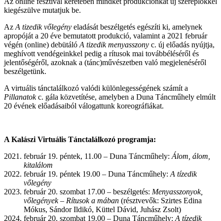
Az online fesztivál keretében mindkét produkciónkat új szereplőkkel
kiegészülve mutatjuk be.
Az
A tizedik vőlegény
eladását beszélgetés egészíti ki, amelynek
apropóját a 20 éve bemutatott produkció, valamint a 2021 február
végén (online) debütáló
A tizedik menyasszony
c. új előadás nyújtja,
meghívott vendégeinkkel pedig a rítusok mai továbbéléséről és
jelentőségéről, azoknak a (tánc)művészetben való megjelenéséről
beszélgetünk.
A virtuális tánctalálkozó valódi különlegességének számít a
Pillanatok
c. gála közvetítése, amelyben a Duna Táncműhely elmúlt
20 évének előadásaiból válogattunk koreográfiákat.
A Kalászi Virtuális Tánctalálkozó programja:
február 19. péntek, 11.00 – Duna Táncműhely:
Álom, álom,
kitalálom
február 19. péntek 19.00 – Duna Táncműhely:
A tízedik
vőlegény
február 20. szombat 17.00 – beszélgetés:
Menyasszonyok,
vőlegények – Rítusok a mában
(résztvevők: Szirtes Edina
Mókus, Sándor Ildikó, Küttel Dávid, Juhász Zsolt)
február 20. szombat 19.00 – Duna Táncműhely:
A tízedik