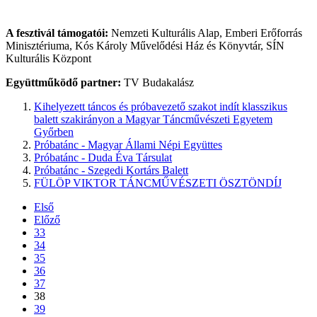
A fesztivál támogatói:
Nemzeti Kulturális Alap, Emberi Erőforrás
Minisztériuma, Kós Károly Művelődési Ház és Könyvtár, SÍN
Kulturális Központ
Együttműködő partner:
TV Budakalász
Kihelyezett táncos és próbavezető szakot indít klasszikus
balett szakirányon a Magyar Táncművészeti Egyetem
Győrben
Próbatánc - Magyar Állami Népi Együttes
Próbatánc - Duda Éva Társulat
Próbatánc - Szegedi Kortárs Balett
FÜLÖP VIKTOR TÁNCMŰVÉSZETI ÖSZTÖNDÍJ
Első
Előző
33
34
35
36
37
38
39