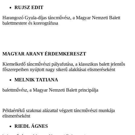
RUJSZ EDIT
Harangozó Gyula-díjas táncművész, a Magyar Nemzeti Balett
balettmestere és koreográfusa
MAGYAR ARANY ÉRDEMKERESZT
Kiemelkedő táncművészi pályafutása, a klasszikus balett jelentős
főszerepeiben nyújtott nagy sikerű alakításai elismeréseként
MELNIK TATIANA
balettművész, a Magyar Nemzeti Balett principálja
Példaértékű szakmai alázattal végzett táncművészi munkája
elismeréseként
RIEDL ÁGNES