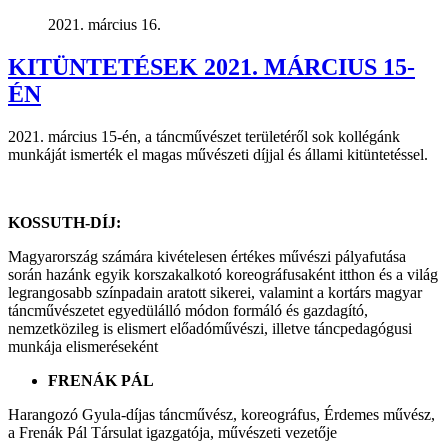
2021. március 16.
KITÜNTETÉSEK 2021. MÁRCIUS 15-
ÉN
2021. március 15-én, a táncművészet területéről sok kollégánk
munkáját ismerték el magas művészeti díjjal és állami kitüntetéssel.
KOSSUTH-DÍJ:
Magyarország számára kivételesen értékes művészi pályafutása
során hazánk egyik korszakalkotó koreográfusaként itthon és a világ
legrangosabb színpadain aratott sikerei, valamint a kortárs magyar
táncművészetet egyedülálló módon formáló és gazdagító,
nemzetközileg is elismert előadóművészi, illetve táncpedagógusi
munkája elismeréseként
FRENÁK PÁL
Harangozó Gyula-díjas táncművész, koreográfus, Érdemes művész,
a Frenák Pál Társulat igazgatója, művészeti vezetője