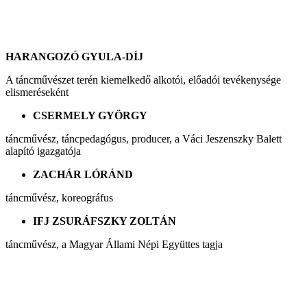
HARANGOZÓ GYULA-DÍJ
A táncművészet terén kiemelkedő alkotói, előadói tevékenysége
elismeréseként
CSERMELY GYÖRGY
táncművész, táncpedagógus, producer, a Váci Jeszenszky Balett
alapító igazgatója
ZACHÁR LÓRÁND
táncművész, koreográfus
IFJ ZSURÁFSZKY ZOLTÁN
táncművész, a Magyar Állami Népi Együttes tagja