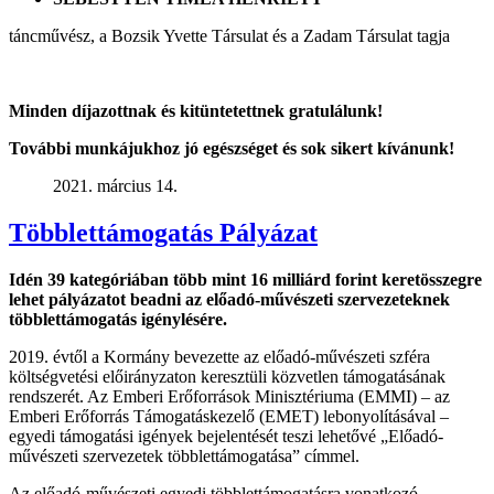
táncművész, a Bozsik Yvette Társulat és a Zadam Társulat tagja
Minden díjazottnak és kitüntetettnek gratulálunk!
További munkájukhoz jó egészséget és sok sikert kívánunk!
2021. március 14.
Többlettámogatás Pályázat
Idén 39 kategóriában több mint 16 milliárd forint keretösszegre
lehet pályázatot beadni az előadó-művészeti szervezeteknek
többlettámogatás igénylésére.
2019. évtől a Kormány bevezette az előadó-művészeti szféra
költségvetési előirányzaton keresztüli közvetlen támogatásának
rendszerét. Az Emberi Erőforrások Minisztériuma (EMMI) – az
Emberi Erőforrás Támogatáskezelő (EMET) lebonyolításával –
egyedi támogatási igények bejelentését teszi lehetővé „Előadó-
művészeti szervezetek többlettámogatása” címmel.
Az előadó-művészeti egyedi többlettámogatásra vonatkozó