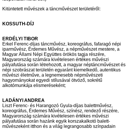
Kitüntetett művészek a táncművészet területéről:
KOSSUTH-DÍJ
ERDÉLYI TIBOR
Erkel Ferenc-díjas táncművész, koreográfus, fafaragó népi
iparművész,
Érdemes Művész, a népművészet mestere, a
Magyar Állami Népi Együttes
örökös tagja részére,
Magyarország számára kivételesen értékes művészi
pályafutása során létrehozott, a magyar néptáncművészet és
népi szobrászat
területén egyaránt kiemelkedő, autentikus
művészi életműve, a legnemesebb
népművészeti
hagyományokat egyedi stílusával ötvöző, sokrétű
alkotómunkája elismeréseként;
LADÁNYI ANDREA
Liszt Ferenc- és Harangozó Gyula-díjas balettművész,
koreográfus, Érdemes
Művész, színész, rendező részére,
Magyarország számára kivételesen
értékes művészi
pályafutása során hazánk egyik korszakalkotó balett-
művészeként itthon és a világ legrangosabb színpadain