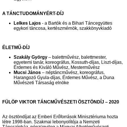
A TÁNCTUDOMÁNYÉRT-DÍJ
Lelkes Lajos
- a Bartók és a Bihari Táncegyüttes
egykori táncosa, kertészmérnök, szakkönyvkiadó
ÉLETMŰ-DÍJ
Szakály György
– balettművész, balettmester,
egyetemi tanár, koreográfus, Kossuth-díjas, Liszt-díjas,
Érdemes és Kiváló Művész, Mesterművész
Mucsi János
– néptáncművész, koreográfus,
Harangozó Gyula-díjas, Érdemes Művész, a Duna
Művészeti Társaság elnöke
FÜLÖP VIKTOR TÁNCMŰVÉSZETI ÖSZTÖNDÍJ – 2020
Az ösztöndíjat az Emberi Erőforrások Minisztériuma hozta
létre 1998-ban. Szakmai lebonyolítója a Nemzeti
Táncszínház, pénzügyileg a Magyar Alkotóművészeti