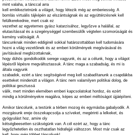
mint valaha, a tánccal arra
kell emlékeztetnünk a világot, hogy létezik még az emberiesség. A
bomlás virtuális tájképén az elszántságnak és az együttérzésnek kell
felülkerekednie, mert csak ez
vezethet az egyetemes gyász katarzisához, legyőzve a halállal, az
elutasítással és a szegénységgel szembesülők végtelen szomorúságát és
kemény valóságát. A
táncunknak minden eddiginél sokkal határozottabban kell tudomására
hozni a világ vezetőinek és az emberi körülmények megóvásával és
javításával megbízottaknak,
hogy dühös gondolkodók serege vagyunk, és az a célunk, hogy a világot
lépésről lépésre megváltoztassuk. A tánc maga a szabadság, és mi is
általa vagyunk
szabadok, ezért a tánc segítségével meg kell szabadítanunk a csapdákba
esetteket mindenütt a világon. A tánc nem valamilyen politikai dolog, de
politikai gesztussá
válik, mert minden elemében emberi kapcsolatokat hordoz, és ezért
mindig a körülményekre reagálva, képes az emberi méltóságot újjáépíteni.
Amikor táncolunk, a testünk a térben mozog és egymásba gabalyodik. A
mozgásunk ereje összekapcsolja a szíveket, megérinti a lelkeket, és
gyógyulást hoz, amire oly
kétségbeesetten szükségünk van. A cél ezért az, hogy a tánc
legyőzhetetlen és oszthatatlan hidrafejjé változzon. Most már csak az
kell, hogy még többet táncoljunk!