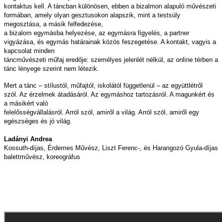
kontaktus kell. A táncban különösen, ebben a bizalmon alapuló művészeti
formában, amely olyan gesztusokon alapszik, mint a testsúly
megosztása, a másik felfedezése,
a bizalom egymásba helyezése, az egymásra figyelés, a partner
vigyázása, és egymás határainak közös feszegetése. A kontakt, vagyis a
kapcsolat minden
táncművészeti műfaj eredője: személyes jelenlét nélkül, az online térben a
tánc lényege szerint nem létezik.
Mert a tánc – stílustól, műfajtól, iskolától függetlenül – az együttlétről
szól. Az érzelmek átadásáról. Az egymáshoz tartozásról. A magunkért és
a másikért való
felelősségvállalásról. Arról szól, amiről a világ. Arról szól, amiről egy
egészséges és jó világ.
Ladányi Andrea
Kossuth-díjas, Érdemes Művész, Liszt Ferenc-, és Harangozó Gyula-díjas
balettművész, koreográfus