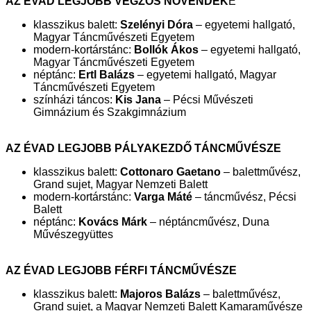
AZ ÉVAD LEGJOBB VÉGZŐS NÖVENDÉK
E
klasszikus balett:
Szelényi Dóra
– egyetemi hallgató,
Magyar Táncművészeti Egyetem
modern-kortárstánc:
Bollók Ákos
– egyetemi hallgató,
Magyar Táncművészeti Egyetem
néptánc:
Ertl Balázs
– egyetemi hallgató, Magyar
Táncművészeti Egyetem
színházi táncos:
Kis Jana
– Pécsi Művészeti
Gimnázium és Szakgimnázium
AZ ÉVAD LEGJOBB PÁLYAKEZDŐ TÁNCMŰVÉSZE
klasszikus balett:
Cottonaro Gaetano
– balettművész,
Grand sujet, Magyar Nemzeti Balett
modern-kortárstánc:
Varga Máté
– táncművész, Pécsi
Balett
néptánc:
Kovács Márk
– néptáncművész, Duna
Művészegyüttes
AZ ÉVAD LEGJOBB FÉRFI TÁNCMŰVÉSZE
klasszikus balett:
Majoros Balázs
– balettművész,
Grand sujet, a Magyar Nemzeti Balett Kamaraművésze