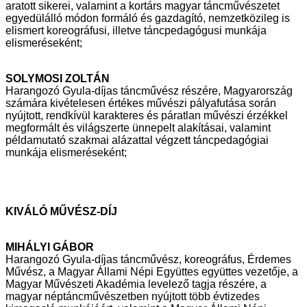
aratott sikerei,
valamint a kortárs magyar táncművészetet
egyedülálló módon formáló és
gazdagító, nemzetközileg is
elismert koreográfusi, illetve táncpedagógusi
munkája
elismeréseként;
SOLYMOSI ZOLTÁN
Harangozó Gyula-díjas táncművész részére, Magyarország
számára
kivételesen értékes művészi pályafutása során
nyújtott, rendkívül karakteres
és páratlan művészi érzékkel
megformált és világszerte ünnepelt alakításai,
valamint
példamutató szakmai alázattal végzett táncpedagógiai
munkája
elismeréseként;
KIVÁLÓ MŰVÉSZ-DÍJ
MIHÁLYI GÁBOR
Harangozó Gyula-díjas táncművész, koreográfus, Érdemes
Művész, a Magyar
Állami Népi Együttes együttes vezetője, a
Magyar Művészeti Akadémia
levelező tagja részére, a
magyar néptáncművészetben nyújtott több évtizedes