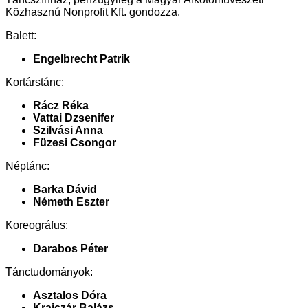
Közhasznú Nonprofit Kft. gondozza.
Balett:
Engelbrecht Patrik
Kortárstánc:
Rácz Réka
Vattai Dzsenifer
Szilvási Anna
Füzesi Csongor
Néptánc:
Barka Dávid
Németh Eszter
Koreográfus:
Darabos Péter
Tánctudományok:
Asztalos Dóra
Krajczár Balázs