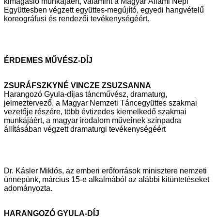
kimagasló munkájáért, valamint a Magyar Állami Népi
Együttesben végzett
együttes-megújító, egyedi hangvételű
koreográfusi és rendezői
tevékenységéért.
ÉRDEMES MŰVÉSZ-DÍJ
ZSURÁFSZKYNÉ VINCZE ZSUZSANNA
Harangozó Gyula-díjas táncművész, dramaturg,
jelmeztervező, a Magyar
Nemzeti Táncegyüttes szakmai
vezetője részére, több évtizedes kiemelkedő
szakmai
munkájáért, a magyar irodalom műveinek színpadra
állításában
végzett dramaturgi tevékenységéért
Dr. Kásler Miklós, az emberi erőforrások minisztere nemzeti
ünnepünk, március 15-e
alkalmából az alábbi kitüntetéseket
adományozta.
HARANGOZÓ GYULA-DÍJ