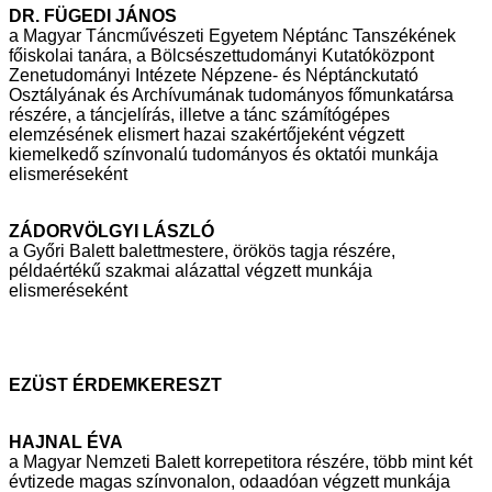
DR. FÜGEDI JÁNOS
a Magyar Táncművészeti Egyetem Néptánc Tanszékének
főiskolai tanára, a
Bölcsészettudományi Kutatóközpont
Zenetudományi Intézete Népzene- és
Néptánckutató
Osztályának és Archívumának tudományos főmunkatársa
részére, a táncjelírás, illetve a tánc számítógépes
elemzésének elismert hazai
szakértőjeként végzett
kiemelkedő színvonalú tudományos és oktatói munkája
elismeréseként
ZÁDORVÖLGYI LÁSZLÓ
a Győri Balett balettmestere, örökös tagja részére,
példaértékű szakmai
alázattal végzett munkája
elismeréseként
EZÜST ÉRDEMKERESZT
HAJNAL ÉVA
a Magyar Nemzeti Balett korrepetitora részére, több mint két
évtizede magas
színvonalon, odaadóan végzett munkája