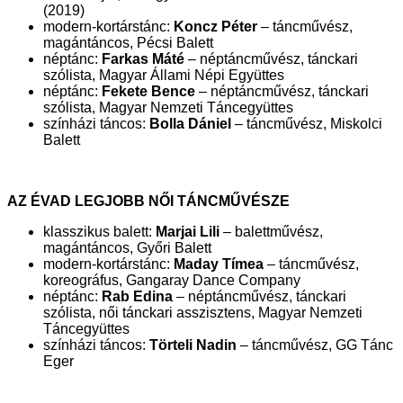
(2019)
modern-kortárstánc:
Koncz Péter
– táncművész,
magántáncos, Pécsi Balett
néptánc:
Farkas Máté
– néptáncművész, tánckari
szólista, Magyar Állami Népi Együttes
néptánc:
Fekete Bence
– néptáncművész, tánckari
szólista, Magyar Nemzeti Táncegyüttes
színházi táncos:
Bolla Dániel
– táncművész, Miskolci
Balett
AZ ÉVAD LEGJOBB NŐI TÁNCMŰVÉSZE
klasszikus balett:
Marjai Lili
– balettművész,
magántáncos, Győri Balett
modern-kortárstánc:
Maday Tímea
– táncművész,
koreográfus, Gangaray Dance Company
néptánc:
Rab Edina
– néptáncművész, tánckari
szólista, női tánckari asszisztens, Magyar Nemzeti
Táncegyüttes
színházi táncos:
Törteli Nadin
– táncművész, GG Tánc
Eger