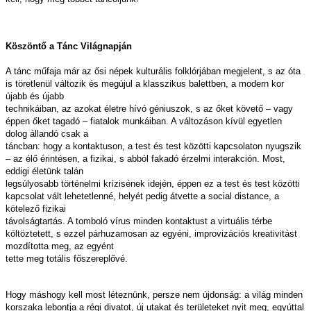
Köszöntő a Tánc Világnapján
A tánc műfaja már az ősi népek kulturális folklórjában megjelent, s az óta
is töretlenül változik és megújul a klasszikus balettben, a modern kor
újabb és újabb
technikáiban, az azokat életre hívó géniuszok, s az őket követő – vagy
éppen őket tagadó – fiatalok munkáiban. A változáson kívül egyetlen
dolog állandó csak a
táncban: hogy a kontaktuson, a test és test közötti kapcsolaton nyugszik
– az élő érintésen, a fizikai, s abból fakadó érzelmi interakción. Most,
eddigi életünk talán
legsúlyosabb történelmi krízisének idején, éppen ez a test és test közötti
kapcsolat vált lehetetlenné, helyét pedig átvette a social distance, a
kötelező fizikai
távolságtartás. A tomboló vírus minden kontaktust a virtuális térbe
költöztetett, s ezzel párhuzamosan az egyéni, improvizációs kreativitást
mozdította meg, az egyént
tette meg totális főszereplővé.
Hogy máshogy kell most léteznünk, persze nem újdonság: a világ minden
korszaka lebontja a régi divatot, új utakat és területeket nyit meg, egyúttal