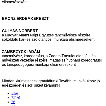
elismeréseként
BRONZ ÉRDEMKERESZT
GULYÁS NORBERT
a Magyar Állami Népi Együttes táncművésze részére,
sokoldalú kar- és
szólótáncosi munkája elismeréseként,
ZAMBRZYCKI ÁDÁM
táncművész, koreográfus, a Zadam Társulat alapítója és
művészeti vezetője
részére, magas színvonalú koreográfusi
és táncpedagógusi munkája
elismeréseként
Minden kitüntetettnek gratulálunk! További munkájukhoz jó
egészséget és sok sikert
kívánunk!
Első
Előző
36