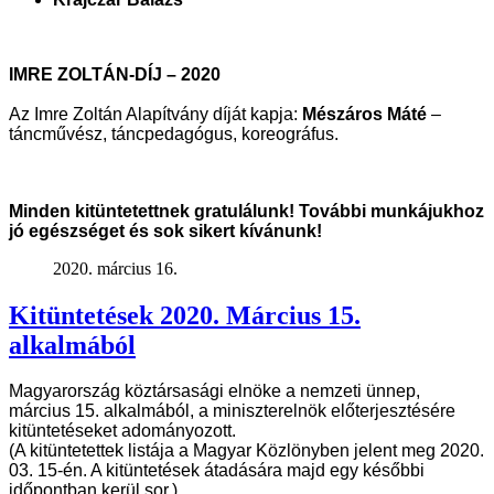
IMRE ZOLTÁN-DÍJ – 2020
Az Imre Zoltán Alapítvány díját kapja:
Mészáros Máté
–
táncművész, táncpedagógus, koreográfus
.
Minden kitüntetettnek gratulálunk! További munkájukhoz
jó egészséget és sok sikert kívánunk!
2020. március 16.
Kitüntetések 2020. Március 15.
alkalmából
Magyarország köztársasági elnöke a nemzeti ünnep,
március 15. alkalmából, a
miniszterelnök előterjesztésére
kitüntetéseket adományozott.
(A kitüntetettek listája a Magyar Közlönyben jelent meg 2020.
03. 15-én. A
kitüntetések átadására majd egy későbbi
időpontban kerül sor.)