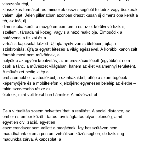
visszahív régi,
klasszikus formákat, és mindezek összességéből felfedez vagy összerak
valami újat. Jelen pillanatban azonban drasztikusan új dimenzióba került a
tér, az idő; új
dimenzióba került a mozgó emberi forma és az őt körülvevő fizikai,
szellemi, társadalmi közeg, vagyis a néző reakciója. Elmosódik a
határvonal a fizikai és a
virtuális kapcsolat között. Újfajta nyelv van születőben, újfajta
szinkronitás, újfajta együtt létezés a világ egészével. A korábbi kanonizált
formák most nem működnek, a
helyükre az egyéni kreativitás, az improvizáció lépett (egyébként nem
csak a tánc, a művészet világában, hanem az élet valamennyi területén).
A művészet pedig kilép a
próbatermekből, a stúdiókból, a színházakból, átlép a számítógépek
képernyőjére és a mobiltelefon kijelzőjére: egyenesen belelép az életbe –
talán szervesebb része az
életnek, mint volt korábban bármikor. A művészet él.
De a virtualitás sosem helyettesítheti a realitást. A social distance, az
ember és ember közötti tartós távolságtartás olyan jelenség, amit
egyetlen civilizáció, egyetlen
eszmerendszer sem vallott a magáénak. Így hosszútávon nem
maradhatunk ezen a ponton: virtuálisan közösségben, de fizikailag
magunkba zárva. A kapcsolat, a