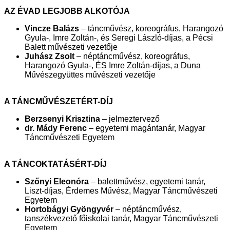
AZ ÉVAD LEGJOBB ALKOTÓJA
Vincze Balázs
– táncművész, koreográfus, Harangozó
Gyula-, Imre Zoltán-, és Seregi László-díjas, a Pécsi
Balett művészeti vezetője
Juhász Zsolt
– néptáncművész, koreográfus,
Harangozó Gyula-, ÉS Imre Zoltán-díjas, a Duna
Művészegyüttes művészeti vezetője
A TÁNCMŰVÉSZETÉRT-DÍJ
Berzsenyi Krisztina
– jelmeztervező
dr. Mády Ferenc
– egyetemi magántanár, Magyar
Táncművészeti Egyetem
A TÁNCOKTATÁSÉRT-DÍJ
Szőnyi Eleonóra
– balettművész, egyetemi tanár,
Liszt-díjas, Érdemes Művész, Magyar Táncművészeti
Egyetem
Hortobágyi Gyöngyvér
– néptáncművész,
tanszékvezető főiskolai tanár, Magyar Táncművészeti
Egyetem