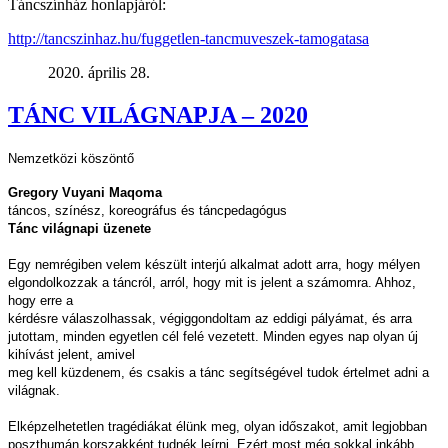
Táncszínház honlapjáról:
http://tancszinhaz.hu/fuggetlen-tancmuveszek-tamogatasa
2020. április 28.
TÁNC VILÁGNAPJA – 2020
Nemzetközi köszöntő
Gregory Vuyani Maqoma
táncos, színész, koreográfus és táncpedagógus
Tánc világnapi üzenete
Egy nemrégiben velem készült interjú alkalmat adott arra, hogy mélyen
elgondolkozzak a táncról, arról, hogy mit is jelent a számomra. Ahhoz,
hogy erre a
kérdésre válaszolhassak, végiggondoltam az eddigi pályámat, és arra
jutottam, minden egyetlen cél felé vezetett. Minden egyes nap olyan új
kihívást jelent, amivel
meg kell küzdenem, és csakis a tánc segítségével tudok értelmet adni a
világnak.
Elképzelhetetlen tragédiákat élünk meg, olyan időszakot, amit legjobban
poszthumán korszakként tudnék leírni. Ezért most még sokkal inkább,