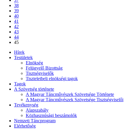
37
38
39
40
41
42
43
44
45
Hírek
Testületek
Elnökség
Felügyelő Bizottság
Tisztségviselők
Tiszteletbeli elnökségi tagok
Tagok
A Szövetség története
A Magyar Táncművészek Szövetsége Története
A Magyar Táncművészek Szövetsége Tisztségviselői
Tevékenység
Alapszabály
Közhasznúsági beszámolók
Nemzeti Táncprogram
Elérhetőség