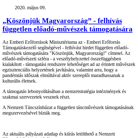
2020. május 09.
„Köszönjük Magyarország” - felhívás
független előadó-művészek támogatására
Az Emberi Erőforrások Minisztériuma az - Emberi Erőforrás
Támogatáskezelő segítségével - felhívást hirdet független előadó-
művészek támogatására "Köszönjük, Magyarország!" címmel. Az
előadó-művészeti szféra - a veszélyhelyzettel összefüggésben
kialakított - támogatási rendszere lehetőséget ad az érintett művészek
egzisztenciális helyzetének javítására, valamint arra, hogy a
pandémiás időszak elmúltával aktív szereplői maradhassanak a
kulturális életnek.
A támogatás lebonyolításában a nemzetstratégia intézmények és
szakmai szervezetek vesznek részt.
A Nemzeti Táncszínházat a független táncművészek támogatásának
megszervezésével bízták meg.
Az aktuális pályázati adatlap és kiírás letölthető a Nemzeti