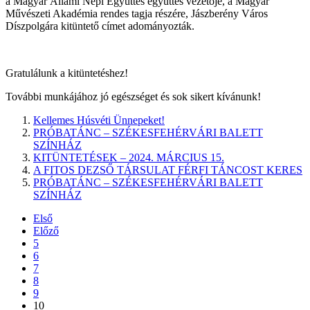
a Magyar Állami Népi Együttes együttes vezetője, a Magyar
Művészeti Akadémia rendes tagja részére, Jászberény Város
Díszpolgára kitüntető címet adományozták.
Gratulálunk a kitüntetéshez!
További munkájához jó egészséget és sok sikert kívánunk!
Kellemes Húsvéti Ünnepeket!
PRÓBATÁNC – SZÉKESFEHÉRVÁRI BALETT
SZÍNHÁZ
KITÜNTETÉSEK – 2024. MÁRCIUS 15.
A FITOS DEZSŐ TÁRSULAT FÉRFI TÁNCOST KERES
PRÓBATÁNC – SZÉKESFEHÉRVÁRI BALETT
SZÍNHÁZ
Első
Előző
5
6
7
8
9
10