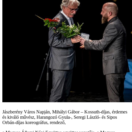
Jászberény Város Napján, Mihályi Gábor – Kossuth-díjas, érdemes
és kiváló művész, Harangozó Gyula-, Seregi László- és Sipos
Orbán-díjas koreográfus, rendező,