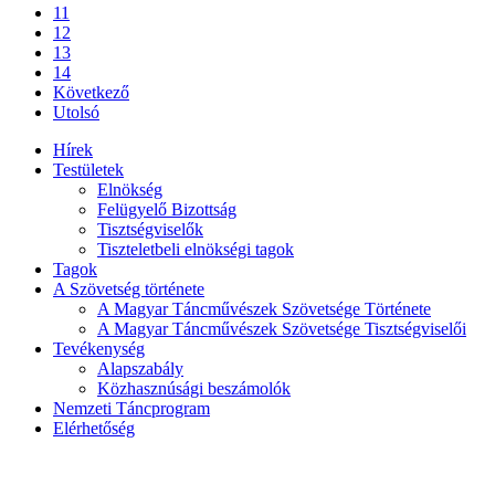
11
12
13
14
Következő
Utolsó
Hírek
Testületek
Elnökség
Felügyelő Bizottság
Tisztségviselők
Tiszteletbeli elnökségi tagok
Tagok
A Szövetség története
A Magyar Táncművészek Szövetsége Története
A Magyar Táncművészek Szövetsége Tisztségviselői
Tevékenység
Alapszabály
Közhasznúsági beszámolók
Nemzeti Táncprogram
Elérhetőség