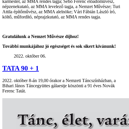
karmester, az MMA rendes tagja; Sebő Ferenc előadóművész,
népzenekutató, az MMA levelező tagja, a Nemzet Művésze; Turi
Attila építőművész, az MMA alelnöke; Vári Fábián László író,
költő, műfordító, néprajzkutató, az MMA rendes tagja.
Gratulálunk a Nemzet Művésze díjhoz
!
T
ovábbi munkájához jó egészséget és sok sikert kívánunk!
2022. október 06.
TATA 90 + 1
2022. október 8-án 19,00 órakor a Nemzeti Táncszínházban, a
Bihari János Táncegyüttes gálaestje köszönti a 91 éves Novák
Ferenc Tatát.