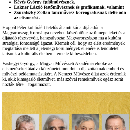
Kévés György építőművésznek,
Lakner László festőművésznek és grafikusnak, valamint
Zsuráfszky Zoltán táncművész-koreográfusnak ítélte oda
az elismerést.
Hoppál Péter kultúráért felelős államtitkár a díjátadón a
Magyarország Kormánya nevében köszöntötte az ünnepelteket és a
díjátadó résztvevőit, hangsúlyozta: Magyarországon ma a kultúra
stratégiai fontosságú ágazat. Kiemelt cél, hogy az elért eredmények
megtartása mellett a jelenlegi körülmények ellenére is lendületet
tartsunk a kulturális életben – emelte ki beszédében.
Vashegyi György, a Magyar Művészeti Akadémia elnöke az
elismeréseket átadva köszönetet mondott a díjazottaknak emberi és
művészi példamutatásukért. A Nemzet Művésze díjat azok érdemlik
ki, akik kimagasló életművet, más szóval remekművek egész sorát
hozták létre – fogalmazott.