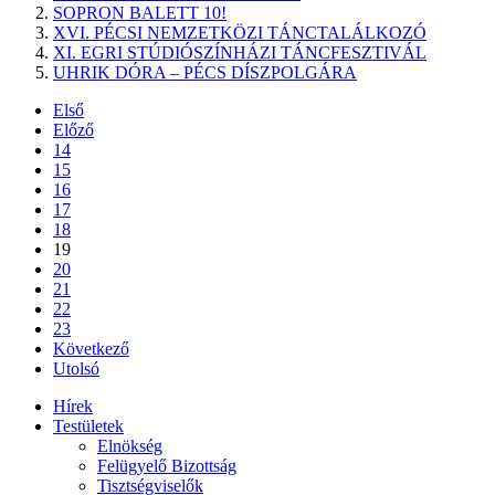
SOPRON BALETT 10!
XVI. PÉCSI NEMZETKÖZI TÁNCTALÁLKOZÓ
XI. EGRI STÚDIÓSZÍNHÁZI TÁNCFESZTIVÁL
UHRIK DÓRA – PÉCS DÍSZPOLGÁRA
Első
Előző
14
15
16
17
18
19
20
21
22
23
Következő
Utolsó
Hírek
Testületek
Elnökség
Felügyelő Bizottság
Tisztségviselők