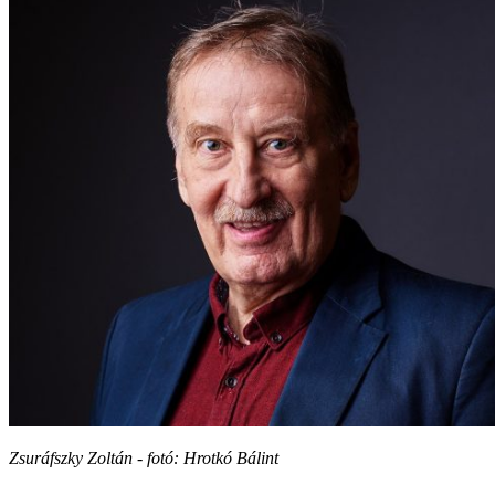
Zsuráfszky Zoltán - fotó: Hrotkó Bálint