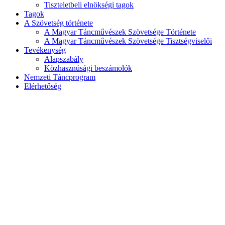
Tiszteletbeli elnökségi tagok
Tagok
A Szövetség története
A Magyar Táncművészek Szövetsége Története
A Magyar Táncművészek Szövetsége Tisztségviselői
Tevékenység
Alapszabály
Közhasznúsági beszámolók
Nemzeti Táncprogram
Elérhetőség