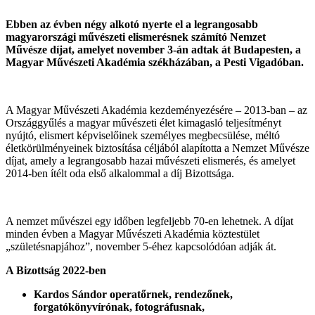
Ebben az évben négy alkotó nyerte el a legrangosabb
magyarországi művészeti elismerésnek számító Nemzet
Művésze díjat, amelyet november 3-án adtak át Budapesten, a
Magyar Művészeti Akadémia székházában, a Pesti Vigadóban.
A Magyar Művészeti Akadémia kezdeményezésére – 2013-ban – az
Országgyűlés a magyar művészeti élet kimagasló teljesítményt
nyújtó, elismert képviselőinek személyes megbecsülése, méltó
életkörülményeinek biztosítása céljából alapította a Nemzet Művésze
díjat, amely a legrangosabb hazai művészeti elismerés, és amelyet
2014-ben ítélt oda első alkalommal a díj Bizottsága.
A nemzet művészei egy időben legfeljebb 70-en lehetnek. A díjat
minden évben a Magyar Művészeti Akadémia köztestület
„születésnapjához”, november 5-éhez kapcsolódóan adják át.
A Bizottság 2022-ben
Kardos Sándor operatőrnek, rendezőnek,
forgatókönyvírónak, fotográfusnak,