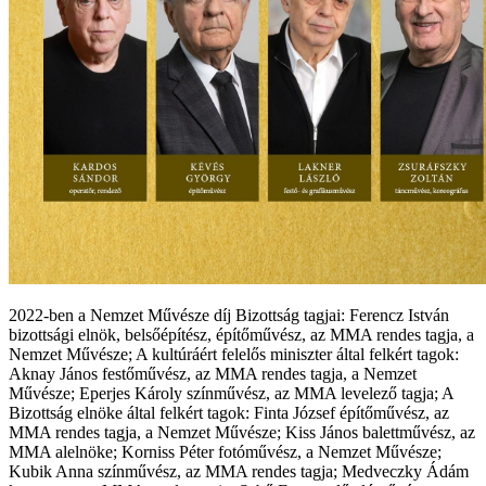
2022-ben a Nemzet Művésze díj Bizottság tagjai: Ferencz István
bizottsági elnök, belsőépítész, építőművész, az MMA rendes tagja, a
Nemzet Művésze; A kultúráért felelős miniszter által felkért tagok:
Aknay János festőművész, az MMA rendes tagja, a Nemzet
Művésze; Eperjes Károly színművész, az MMA levelező tagja; A
Bizottság elnöke által felkért tagok: Finta József építőművész, az
MMA rendes tagja, a Nemzet Művésze; Kiss János balettművész, az
MMA alelnöke; Korniss Péter fotóművész, a Nemzet Művésze;
Kubik Anna színművész, az MMA rendes tagja; Medveczky Ádám