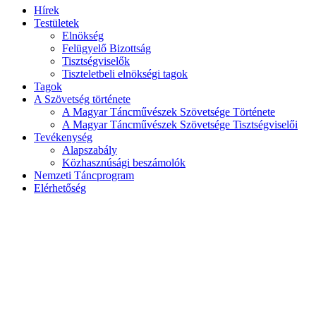
Hírek
Testületek
Elnökség
Felügyelő Bizottság
Tisztségviselők
Tiszteletbeli elnökségi tagok
Tagok
A Szövetség története
A Magyar Táncművészek Szövetsége Története
A Magyar Táncművészek Szövetsége Tisztségviselői
Tevékenység
Alapszabály
Közhasznúsági beszámolók
Nemzeti Táncprogram
Elérhetőség