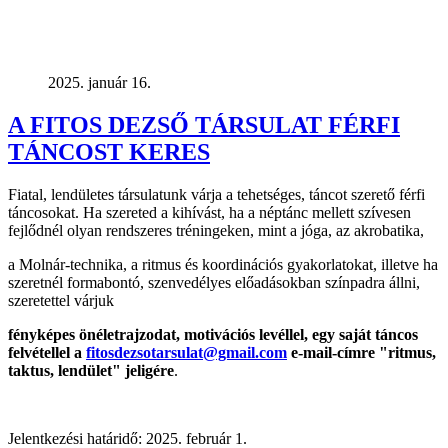
2025. január 16.
A FITOS DEZSŐ TÁRSULAT FÉRFI
TÁNCOST KERES
Fiatal, lendületes társulatunk várja a tehetséges, táncot szerető férfi
táncosokat. Ha szereted a kihívást, ha a néptánc mellett szívesen
fejlődnél olyan rendszeres tréningeken, mint a jóga, az akrobatika,
a Molnár-technika, a ritmus és koordinációs gyakorlatokat, illetve ha
szeretnél formabontó, szenvedélyes előadásokban színpadra állni,
szeretettel várjuk
fényképes önéletrajzodat, motivációs levéllel, egy saját táncos
felvétellel
a
fitosdezsotarsulat@gmail.com
e-mail-címre "ritmus,
taktus, lendület" jeligére
.
Jelentkezési határidő: 2025. február 1.