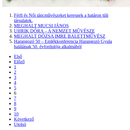
Férfi és Női táncművészeket keresnek a határon túli
társulatok.
MEGHALT MUCSI JÁNOS
UHRIK DÓRA – A NEMZET MŰVÉSZE
MEGHALT DÓZSA IMRE BALETTMŰVÉSZ
Harangozó 50 – Emlékkonferencia Harangozó Gyula
halálának 50. évfordulója alkalmából
Első
Előző
1
2
3
4
5
6
7
8
9
10
Következő
Utolsó