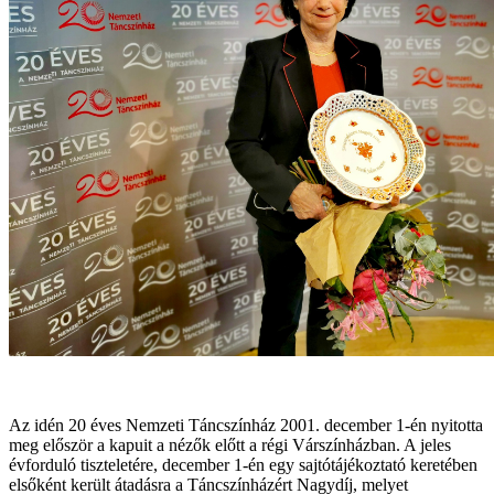
Az idén 20 éves Nemzeti Táncszínház 2001. december 1-én nyitotta
meg először a kapuit a nézők előtt a régi Várszínházban. A jeles
évforduló tiszteletére, december 1-én egy sajtótájékoztató keretében
elsőként került átadásra a Táncszínházért Nagydíj, melyet