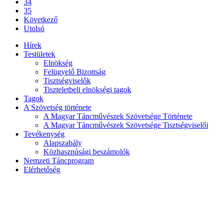
34
35
Következő
Utolsó
Hírek
Testületek
Elnökség
Felügyelő Bizottság
Tisztségviselők
Tiszteletbeli elnökségi tagok
Tagok
A Szövetség története
A Magyar Táncművészek Szövetsége Története
A Magyar Táncművészek Szövetsége Tisztségviselői
Tevékenység
Alapszabály
Közhasznúsági beszámolók
Nemzeti Táncprogram
Elérhetőség