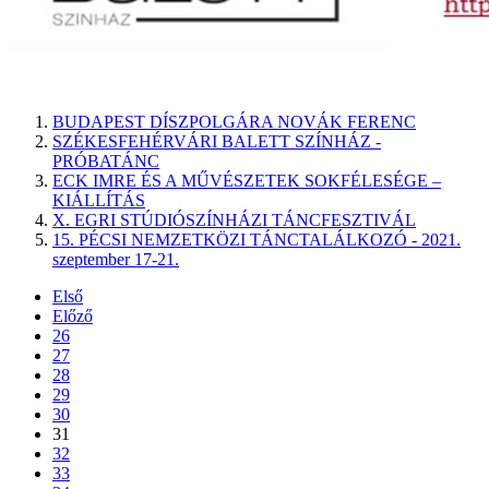
BUDAPEST DÍSZPOLGÁRA NOVÁK FERENC
SZÉKESFEHÉRVÁRI BALETT SZÍNHÁZ -
PRÓBATÁNC
ECK IMRE ÉS A MŰVÉSZETEK SOKFÉLESÉGE –
KIÁLLÍTÁS
X. EGRI STÚDIÓSZÍNHÁZI TÁNCFESZTIVÁL
15. PÉCSI NEMZETKÖZI TÁNCTALÁLKOZÓ - 2021.
szeptember 17-21.
Első
Előző
26
27
28
29
30
31
32
33