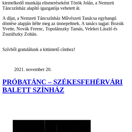
kiemelkedő munkája elismeréseként Török Jolán, a Nemzeti
Táncszínház alapító igazgatója vehetett át.
A díjat, a Nemzeti Táncszínház Művészeti Tanácsa egyhangú
döntése alapján ítélte meg az ünnepeltnek. A tanács tagjai: Bozsik
Yvette, Novák Ferenc, Topolánszky Tamás, Velekei László és
Zsuráfszky Zoltán.
Szívből gratulálunk a kitüntető címhez!
2021. november 20.
PRÓBATÁNC – SZÉKESFEHÉRVÁRI
BALETT SZÍNHÁZ