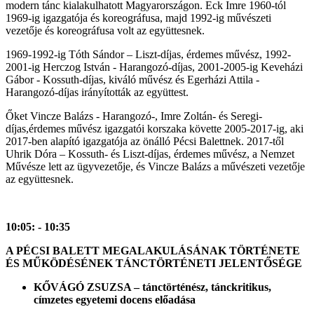
modern tánc kialakulhatott Magyarországon. Eck Imre 1960-tól
1969-ig igazgatója és koreográfusa, majd 1992-ig művészeti
vezetője és koreográfusa volt az együttesnek.
1969-1992-ig Tóth Sándor – Liszt-díjas, érdemes művész, 1992-
2001-ig Herczog István - Harangozó-díjas, 2001-2005-ig Keveházi
Gábor - Kossuth-díjas, kiváló művész és Egerházi Attila -
Harangozó-díjas irányították az együttest.
Őket Vincze Balázs - Harangozó-, Imre Zoltán- és Seregi-
díjas,érdemes művész igazgatói korszaka követte 2005-2017-ig, aki
2017-ben alapító igazgatója az önálló Pécsi Balettnek. 2017-től
Uhrik Dóra – Kossuth- és Liszt-díjas, érdemes művész, a Nemzet
Művésze lett az ügyvezetője, és Vincze Balázs a művészeti vezetője
az együttesnek.
10:05: - 10:35
A PÉCSI BALETT MEGALAKULÁSÁNAK TÖRTÉNETE
ÉS MŰKÖDÉSÉNEK TÁNCTÖRTÉNETI JELENTŐSÉGE
KŐVÁGÓ ZSUZSA – tánctörténész, tánckritikus,
c
ímzetes egyetemi docens előadása