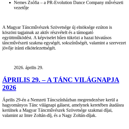
Nemes Zsófia – a PR-Evolution Dance Company művészeti
vezetője
A Magyar Táncművészek Szövetsége új elnöksége ezúton is
köszöni tagjainak az aktív részvételt és a támogató
együttműködést.
A képviselet hűen tükrözi a hazai hivatásos
táncművészeti szakma egységét, sokszínűségét, valamint a szervezet
jövője iránti elkötelezettségét.
2026. április 29.
ÁPRILIS 29. – A TÁNC VILÁGNAPJA
2026
Április 29-én a Nemzeti Táncszínházban megrendezésre kerül a
hagyományos Tánc világnapi gálaest, amelynek keretében átadásra
kerülnek a Magyar Táncművészek Szövetsége szakmai díjai,
valamint az Imre Zoltán-díj, és a Nagy Zoltán-díjak.