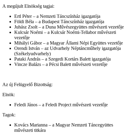
A megújult Elnökség tagjai:
Ertl Péter – a Nemzeti Táncszínház igazgatója
Földi Béla – a Budapest Táncszínház igazgatója
Juhász Zsolt – a Duna Művészegyüttes művészeti vezetője
Kulcsár Noémi – a Kulcsár Noémi-Tellabor művészeti
vezetője
Mihályi Gábor – a Magyar Állami Népi Együttes vezetője
Orendi István – az Udvarhely Néptáncműhely igazgatója
(Székelyudvarhely)
Pataki András – a Szegedi Kortárs Balett igazgatója
Vincze Balázs – a Pécsi Balett művészeti vezetője
Az új Felügyelő Bizottság:
Elnök:
Feledi János – a Feledi Project művészeti vezetője
Tagok:
Kovács Marianna – a Magyar Nemzeti Táncegyüttes
művészeti titkára