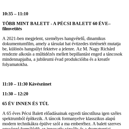
10:35 – 11:10
TÖBB MINT BALETT - A PÉCSI BALETT 60 ÉVE–
filmvetítés
A 2021-ben megjelent, személyes hangvételű, dinamikus
dokumentumfilm, amely a társulat hat évtizedes történetét mutatja
be, különös hangsúlyt fektetve a jelenre. Az M. Nagy Richárd
rendezte alkotás a múltidézés mellett bepillantást enged a táncosok
mindennapjaiba, a jubileumi évad produkcióiba és a kreatív
folyamatokba.
11:10 – 11:30 Kávészünet
11:30 – 12:20
65 ÉV INNEN ÉS TÚL
A 65 éves Pécsi Balett előadásainak egyedi táncstílusa igen széles
spektrumból építkezik. A táncok formanyelve klasszikus alapú
modern technikákra épülve szól a ma emberéhez. A balett szerves
egységgé formálódik az innovatív vizuális és a dramaturgiai