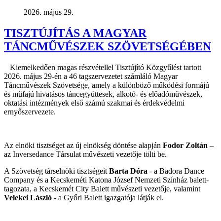
2026. május 29.
TISZTÚJÍTÁS A MAGYAR
TÁNCMŰVÉSZEK SZÖVETSÉGÉBEN
Kiemelkedően magas részvétellel Tisztújító Közgyűlést tartott
2026. május 29-én a 46 tagszervezetet számláló Magyar
Táncművészek Szövetsége, amely a különböző működési formájú
és műfajú hivatásos táncegyüttesek, alkotó- és előadóművészek,
oktatási intézmények első számú szakmai és érdekvédelmi
ernyőszervezete.
Az elnöki tisztséget az új elnökség döntése alapján
Fodor Zoltán
–
az Inversedance Társulat művészeti vezetője tölti be.
A Szövetség társelnöki tisztségeit
Barta Dóra
- a Badora Dance
Company és a Kecskeméti Katona József Nemzeti Színház balett-
tagozata, a Kecskemét City Balett művészeti vezetője, valamint
Velekei László
- a Győri Balett igazgatója látják el.