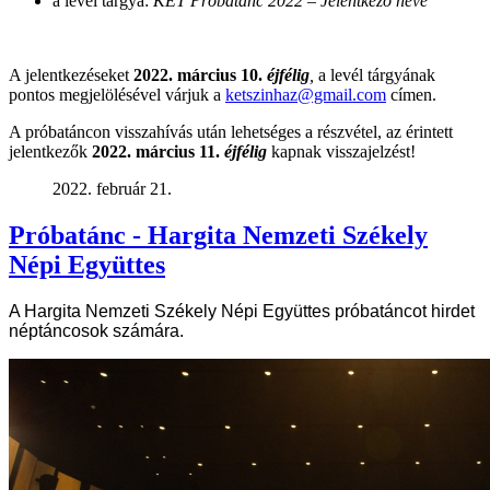
a levél tárgya:
KET Próbatánc 2022 – Jelentkező neve
A jelentkezéseket
2022. március 10.
éjfélig
,
a levél tárgyának
pontos megjelölésével várjuk a
ketszinhaz@gmail.com
címen.
A próbatáncon visszahívás után lehetséges a részvétel, az érintett
jelentkezők
2022. március 11.
éjfélig
kapnak visszajelzést!
2022. február 21.
Próbatánc - Hargita Nemzeti Székely
Népi Együttes
A Hargita Nemzeti Székely Népi Együttes próbatáncot hirdet
néptáncosok számára.