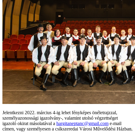
Jelentkezni 2022. március 4-ig lehet fényképes önéletrajzzal,
személyazonossági igazolvány-, valamint utolsó végzettséget
igazoló okirat másolatával a
hargitaneptanc@gmail.com
e-mail
címen, vagy személyesen a csíkszeredai Városi Művelődési Házban.