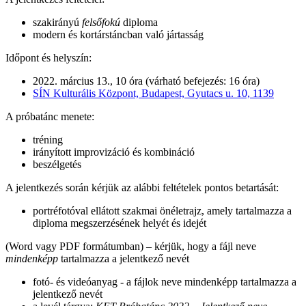
szakirányú
felsőfokú
diploma
modern és kortárstáncban való jártasság
Időpont és helyszín:
2022. március 13., 10 óra (várható befejezés: 16 óra)
SÍN Kulturális Központ, Budapest, Gyutacs u. 10, 1139
A próbatánc menete:
tréning
irányított improvizáció és kombináció
beszélgetés
A jelentkezés során kérjük az alábbi feltételek pontos betartását:
portréfotóval ellátott szakmai önéletrajz, amely tartalmazza a
diploma megszerzésének helyét és idejét
(Word vagy PDF formátumban) – kérjük, hogy a fájl neve
mindenképp
tartalmazza a jelentkező nevét
fotó- és videóanyag - a fájlok neve mindenképp tartalmazza a
jelentkező nevét