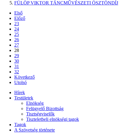
FÜLÖP VIKTOR TÁNCMŰVÉSZETI ÖSZTÖNDÍJ
Első
Előző
23
24
25
26
27
28
29
30
31
32
Következő
Utolsó
Hírek
Testületek
Elnökség
Felügyelő Bizottság
Tisztségviselők
Tiszteletbeli elnökségi tagok
Tagok
A Szövetség története