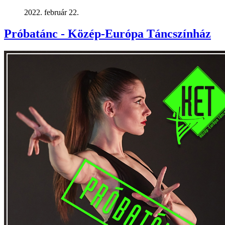
2022. február 22.
Próbatánc - Közép-Európa Táncszínház