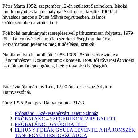
Péter Márta 1952. szeptember 12-én született Szolnokon. Iskolai
tanulmányait és táncos pályáját Szolnokon kezdte. 1969-től
hivatásos táncos a Duna Művészegyüttesben, számos
szólószerepben aratott sikert.
Főiskolai tanulmányait szerepléseivel párhuzamosan folytatta. 1979-
től a Táncművészet című lap szerkesztőségi munkatársa.
Folyamatosan jelennek meg tudósításai, kritikái.
Napilapokban is publikált, 1986-1988 között szerkesztette a
Táncművészeti Dokumentumok köteteit. 1990-től fővárosi és vidéki
iskolákban táncpedagógus, illetve továbbra is újságíró.
Búcsúztatója március 1-én, 12,00 órakor lesz az Adytum
Hamvasztónál.
Cím: 1225 Budapest Bányalég utca 31-33.
Próbatánc - Székesfehérvári Balett Színház
PRÓBATÁNC – SZEGEDI KORTÁRS BALETT
PRÓBATÁNC – GYŐRI BALETT
ELHUNYT DEÁK GYULA LEVENTE, A HÁROMSZÉK
TÁNCEGYÜTTES IGAZGATÓJA