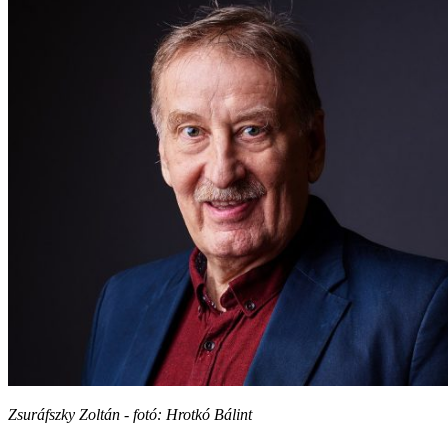
Zsuráfszky Zoltán - fotó: Hrotkó Bálint