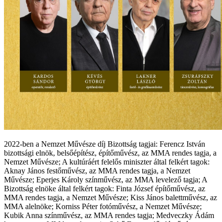
2022-ben a Nemzet Művésze díj Bizottság tagjai: Ferencz István
bizottsági elnök, belsőépítész, építőművész, az MMA rendes tagja, a
Nemzet Művésze; A kultúráért felelős miniszter által felkért tagok:
Aknay János festőművész, az MMA rendes tagja, a Nemzet
Művésze; Eperjes Károly színművész, az MMA levelező tagja; A
Bizottság elnöke által felkért tagok: Finta József építőművész, az
MMA rendes tagja, a Nemzet Művésze; Kiss János balettművész, az
MMA alelnöke; Korniss Péter fotóművész, a Nemzet Művésze;
Kubik Anna színművész, az MMA rendes tagja; Medveczky Ádám