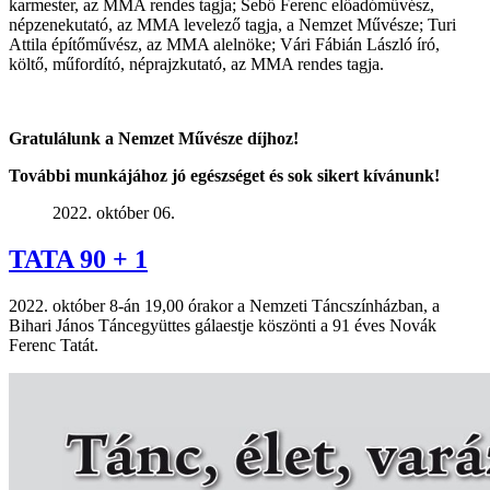
karmester, az MMA rendes tagja; Sebő Ferenc előadóművész,
népzenekutató, az MMA levelező tagja, a Nemzet Művésze; Turi
Attila építőművész, az MMA alelnöke; Vári Fábián László író,
költő, műfordító, néprajzkutató, az MMA rendes tagja.
Gratulálunk a Nemzet Művésze díjhoz
!
T
ovábbi munkájához jó egészséget és sok sikert kívánunk!
2022. október 06.
TATA 90 + 1
2022. október 8-án 19,00 órakor a Nemzeti Táncszínházban, a
Bihari János Táncegyüttes gálaestje köszönti a 91 éves Novák
Ferenc Tatát.