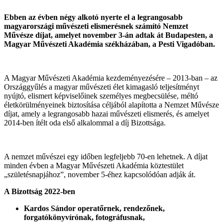
Ebben az évben négy alkotó nyerte el a legrangosabb
magyarországi művészeti elismerésnek számító Nemzet
Művésze díjat, amelyet november 3-án adtak át Budapesten, a
Magyar Művészeti Akadémia székházában, a Pesti Vigadóban.
A Magyar Művészeti Akadémia kezdeményezésére – 2013-ban – az
Országgyűlés a magyar művészeti élet kimagasló teljesítményt
nyújtó, elismert képviselőinek személyes megbecsülése, méltó
életkörülményeinek biztosítása céljából alapította a Nemzet Művésze
díjat, amely a legrangosabb hazai művészeti elismerés, és amelyet
2014-ben ítélt oda első alkalommal a díj Bizottsága.
A nemzet művészei egy időben legfeljebb 70-en lehetnek. A díjat
minden évben a Magyar Művészeti Akadémia köztestület
„születésnapjához”, november 5-éhez kapcsolódóan adják át.
A Bizottság 2022-ben
Kardos Sándor operatőrnek, rendezőnek,
forgatókönyvírónak, fotográfusnak,