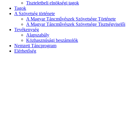
Tiszteletbeli elnökségi tagok
Tagok
A Szövetség története
A Magyar Táncművészek Szövetsége Története
A Magyar Táncművészek Szövetsége Tisztségviselői
Tevékenység
Alapszabály
Közhasznúsági beszámolók
Nemzeti Táncprogram
Elérhetőség