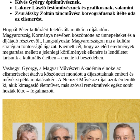
Kévés György építőművésznek,
Lakner László festőművésznek és grafikusnak, valamint
Zsuráfszky Zoltán táncművész-koreográfusnak ítélte oda
az elismerést.
Hoppál Péter kultúráért felelős államtitkár a díjátadón a
Magyarország Kormánya nevében köszöntötte az ünnepelteket és a
díjátadó résztvevőit, hangsúlyozta: Magyarországon ma a kultúra
stratégiai fontosságú ágazat. Kiemelt cél, hogy az elért eredmények
megtartása mellett a jelenlegi körülmények ellenére is lendületet
tartsunk a kulturális életben – emelte ki beszédében.
Vashegyi György, a Magyar Művészeti Akadémia elnöke az
elismeréseket átadva köszönetet mondott a díjazottaknak emberi és
művészi példamutatásukért. A Nemzet Művésze díjat azok érdemlik
ki, akik kimagasló életművet, más szóval remekművek egész sorát
hozták létre – fogalmazott.