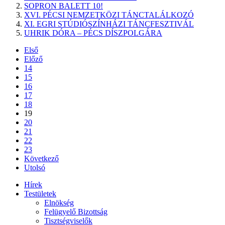
SOPRON BALETT 10!
XVI. PÉCSI NEMZETKÖZI TÁNCTALÁLKOZÓ
XI. EGRI STÚDIÓSZÍNHÁZI TÁNCFESZTIVÁL
UHRIK DÓRA – PÉCS DÍSZPOLGÁRA
Első
Előző
14
15
16
17
18
19
20
21
22
23
Következő
Utolsó
Hírek
Testületek
Elnökség
Felügyelő Bizottság
Tisztségviselők