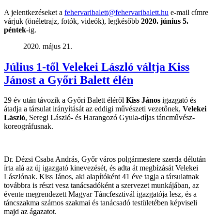
A jelentkezéseket a
fehervaribalett@fehervaribalett.hu
e-mail címre
várjuk (önéletrajz, fotók, videók), legkésőbb
2020. június 5.
péntek
-ig.
2020. május 21.
Július 1-től Velekei László váltja Kiss
Jánost a Győri Balett élén
29 év után távozik a Győri Balett éléről
Kiss János
igazgató és
átadja a társulat irányítását az eddigi művészeti vezetőnek,
Velekei
László
, Seregi László- és Harangozó Gyula-díjas táncművész-
koreográfusnak.
Dr. Dézsi Csaba András, Győr város polgármestere szerda délután
írta alá az új igazgató kinevezését, és adta át megbízását Velekei
Lászlónak. Kiss János, aki alapítóként 41 éve tagja a társulatnak
továbbra is részt vesz tanácsadóként a szervezet munkájában, az
évente megrendezett Magyar Táncfesztivál igazgatója lesz, és a
táncszakma számos szakmai és tanácsadó testületében képviseli
majd az ágazatot.