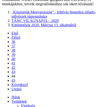
munkájukhoz, terveik megvalósításához sok sikert kívánunk!
„Köszönjük Magyarország” - felhívás független előadó-
művészek támogatására
TÁNC VILÁGNAPJA – 2020
Kitüntetések 2020. Március 15. alkalmából
Első
Előző
36
37
38
39
40
41
42
43
44
45
Következő
Utolsó
Hírek
Testületek
Elnökség