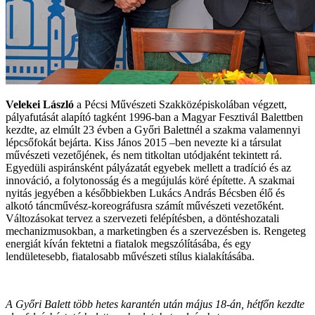
Velekei László
a Pécsi Művészeti Szakközépiskolában végzett,
pályafutását alapító tagként 1996-ban a Magyar Fesztivál Balettben
kezdte, az elmúlt 23 évben a Győri Balettnél a szakma valamennyi
lépcsőfokát bejárta. Kiss János 2015 –ben nevezte ki a társulat
művészeti vezetőjének, és nem titkoltan utódjaként tekintett rá.
Egyedüli aspiránsként pályázatát egyebek mellett a tradíció és az
innováció, a folytonosság és a megújulás köré építette. A szakmai
nyitás jegyében a későbbiekben Lukács András Bécsben élő és
alkotó táncművész-koreográfusra számít művészeti vezetőként.
Változásokat tervez a szervezeti felépítésben, a döntéshozatali
mechanizmusokban, a marketingben és a szervezésben is. Rengeteg
energiát kíván fektetni a fiatalok megszólításába, és egy
lendületesebb, fiatalosabb művészeti stílus kialakításába.
A Győri Balett több hetes karantén után május 18-án, hétfőn kezdte