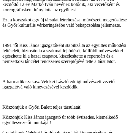
kezdődő 12 év Markó Iván nevéhez kötődik, aki vezetőként és
koreográfusként irányította az együttest.
Ezt a korszakot egy új társulat létrehozása, művészeti megerősítése
és Győr kulturális vérkeringésébe való bekapcsolása jellemezte.
1991-től Kiss János igazgatóként stabilizálta az együttes működési
feltételeit, biztosította a szakmai fejlődését, külföldi művészekkel
egészítette ki a hazai csapatot, kiszélesítette a repertoárt és a
nemzetközi táncélet rendszeres szereplőjévé tette a társulatot.
A harmadik szakasz Velekei László eddigi művészeti vezető
igazgatóvá való kinevezésével kezdődik.
Köszöntjük a Győri Balett teljes társulatát!
Köszönjük Kiss János igazgató úr több évtizedes, kiemelkedő
együttesvezetői munkáját!
Gratulálunk Velekei Lászlónak igazgatói kinevezéséhez, és