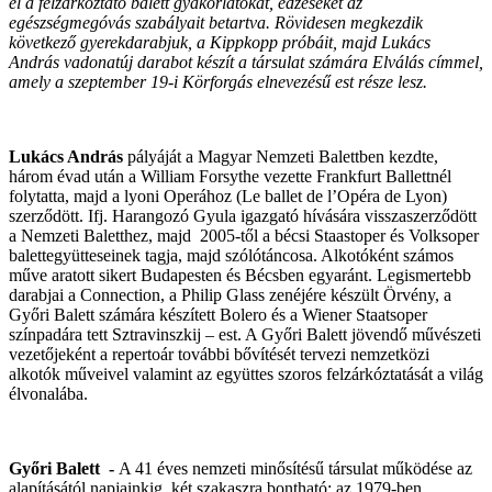
el a felzárkóztató balett gyakorlatokat, edzéseket az
egészségmegóvás szabályait betartva. Rövidesen megkezdik
következő gyerekdarabjuk, a Kippkopp próbáit, majd Lukács
András vadonatúj darabot készít a társulat számára Elválás címmel,
amely a szeptember 19-i Körforgás elnevezésű est része lesz.
Lukács András
pályáját a Magyar Nemzeti Balettben kezdte,
három évad után a William Forsythe vezette Frankfurt Ballettnél
folytatta, majd a lyoni Operához (Le ballet de l’Opéra de Lyon)
szerződött. Ifj. Harangozó Gyula igazgató hívására visszaszerződött
a Nemzeti Baletthez, majd 2005-től a bécsi Staastoper és Volksoper
balettegyütteseinek tagja, majd szólótáncosa. Alkotóként számos
műve aratott sikert Budapesten és Bécsben egyaránt. Legismertebb
darabjai a Connection, a Philip Glass zenéjére készült Örvény, a
Győri Balett számára készített Bolero és a Wiener Staatsoper
színpadára tett Sztravinszkij – est. A Győri Balett jövendő művészeti
vezetőjeként a repertoár további bővítését tervezi nemzetközi
alkotók műveivel valamint az együttes szoros felzárkóztatását a világ
élvonalába.
Győri Balett -
A 41 éves nemzeti minősítésű társulat működése az
alapításától napjainkig, két szakaszra bontható: az 1979-ben