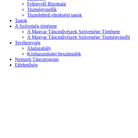
Felügyelő Bizottság
Tisztségviselők
Tiszteletbeli elnökségi tagok
Tagok
A Szövetség története
A Magyar Táncművészek Szövetsége Története
A Magyar Táncművészek Szövetsége Tisztségviselői
Tevékenység
Alapszabály
Közhasznúsági beszámolók
Nemzeti Táncprogram
Elérhetőség