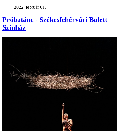
2022. február 01.
Próbatánc - Székesfehérvári Balett
Színház