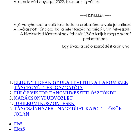
ELHUNYT DEÁK GYULA LEVENTE, A HÁROMSZÉK
TÁNCEGYÜTTES IGAZGATÓJA
FÜLÖP VIKTOR TÁNCMŰVÉSZETI ÖSZTÖNDÍJ
KARÁCSONYI ÜDVÖZLET
JUBILEUMI KÖSZÖNTÉSEK
TÁNCSZÍNHÁZÉRT NAGYDÍJAT KAPOTT TÖRÖK
JOLÁN
Első
Előző