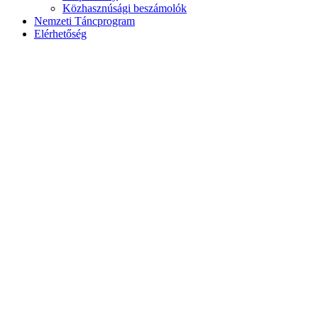
Közhasznúsági beszámolók
Nemzeti Táncprogram
Elérhetőség