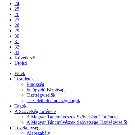
24
25
26
27
28
29
30
31
32
33
Következő
Utolsó
Hírek
Testületek
Elnökség
Felügyelő Bizottság
Tisztségviselők
Tiszteletbeli elnökségi tagok
Tagok
A Szövetség története
A Magyar Táncművészek Szövetsége Története
A Magyar Táncművészek Szövetsége Tisztségviselői
Tevékenység
Alapszabály