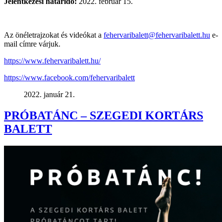
Jelentkezési határidő:
2022. február 15.
Az önéletrajzokat és videókat a
fehervaribalett@fehervaribalett.hu
e-
mail címre várjuk.
https://www.fehervaribalett.hu/
https://www.facebook.com/fehervaribalett
2022. január 21.
PRÓBATÁNC – SZEGEDI KORTÁRS
BALETT