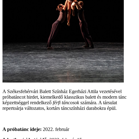
A Székesfehérvári Balett Színház Egerházi Attila vezetésével
próbatáncot hirdet, kiemelkedő klasszikus balett és modern tánc
képzettséggel rendelkező
férfi táncosok
számára. A társulat
repertoárja változatos, kortárs táncszínházi darabokra épül.
A próbatánc ideje:
2022. február