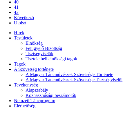
40
41
42
Következő
Utolsó
Hírek
Testületek
Elnökség
Felügyelő Bizottság
Tisztségviselők
Tiszteletbeli elnökségi tagok
Tagok
A Szövetség története
A Magyar Táncművészek Szövetsége Története
A Magyar Táncművészek Szövetsége Tisztségviselői
Tevékenység
Alapszabály
Közhasznúsági beszámolók
Nemzeti Táncprogram
Elérhetőség