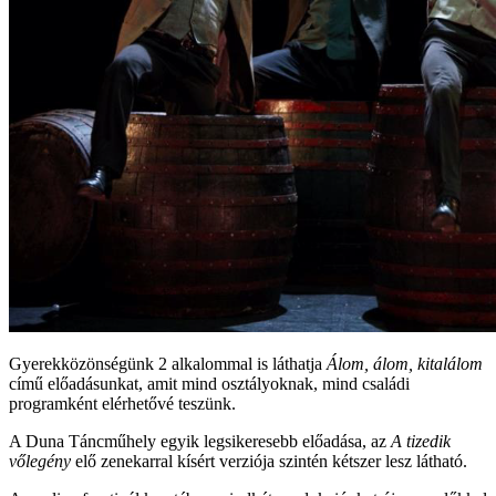
Gyerekközönségünk 2 alkalommal is láthatja
Álom, álom, kitalálom
című előadásunkat, amit mind osztályoknak, mind családi
programként elérhetővé teszünk.
A Duna Táncműhely egyik legsikeresebb előadása, az
A tizedik
vőlegény
elő zenekarral kísért verziója szintén kétszer lesz látható.