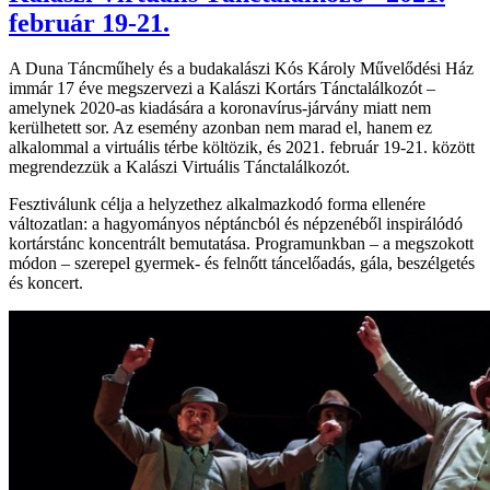
február 19-21.
A Duna Táncműhely és a budakalászi Kós Károly Művelődési Ház
immár 17 éve megszervezi a Kalászi Kortárs Tánctalálkozót –
amelynek 2020-as kiadására a koronavírus-járvány miatt nem
kerülhetett sor. Az esemény azonban nem marad el, hanem ez
alkalommal a virtuális térbe költözik, és 2021. február 19-21. között
megrendezzük a Kalászi Virtuális Tánctalálkozót.
Fesztiválunk célja a helyzethez alkalmazkodó forma ellenére
változatlan: a hagyományos néptáncból és népzenéből inspirálódó
kortárstánc koncentrált bemutatása. Programunkban – a megszokott
módon – szerepel gyermek- és felnőtt táncelőadás, gála, beszélgetés
és koncert.