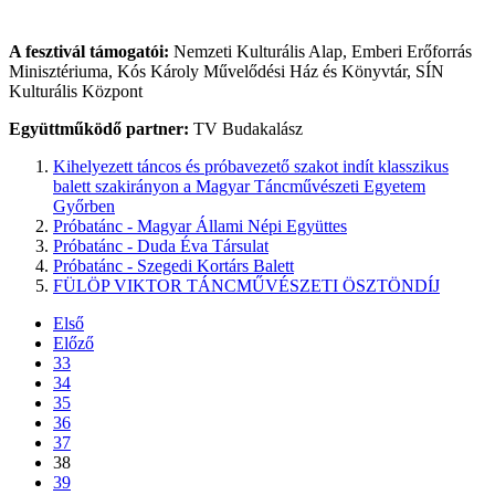
A fesztivál támogatói:
Nemzeti Kulturális Alap, Emberi Erőforrás
Minisztériuma, Kós Károly Művelődési Ház és Könyvtár, SÍN
Kulturális Központ
Együttműködő partner:
TV Budakalász
Kihelyezett táncos és próbavezető szakot indít klasszikus
balett szakirányon a Magyar Táncművészeti Egyetem
Győrben
Próbatánc - Magyar Állami Népi Együttes
Próbatánc - Duda Éva Társulat
Próbatánc - Szegedi Kortárs Balett
FÜLÖP VIKTOR TÁNCMŰVÉSZETI ÖSZTÖNDÍJ
Első
Előző
33
34
35
36
37
38
39