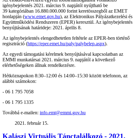
igénybejelentés 2021. március 9. napjától nyújtható be
39 kategóriában 16.880.000.000 forint keretösszegből az EMET
honlapján (
www.emet.gov.hu
), az Elektronikus Pályázatkezelési és
Együttműködési Rendszeren (EPER) keresztül. Az igénybejelentés
benyújtásának határideje: 2021. április 8.
Az igénybejelentés elengedhetetlen feltétele az EPER-ben történő
regisztráció (
https://eper.emet.hu/paly/palybelep.aspx
).
Az egyedi támogatási kérelmek benyújtásával kapcsolatban az
EMMI munkatársai 2021. március 9. napjától a következő
elérhetőségeken állnak rendelkezésre.
Hétköznapokon 8:30–12:00 és 14:00–15:30 között telefonon, az
alábbi számokon:
- 06 1 795 7058
- 06 1 795 1335
Továbbá e-mailen:
info.emt@emmi.gov.hu
2021. február 15.
Kalászi Virtuális Tánctalálkozó - 2021.