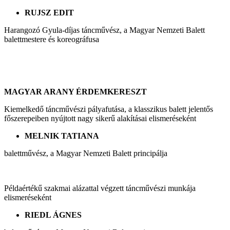
RUJSZ EDIT
Harangozó Gyula-díjas táncművész, a Magyar Nemzeti Balett
balettmestere és koreográfusa
MAGYAR ARANY ÉRDEMKERESZT
Kiemelkedő táncművészi pályafutása, a klasszikus balett jelentős
főszerepeiben nyújtott nagy sikerű alakításai elismeréseként
MELNIK TATIANA
balettművész, a Magyar Nemzeti Balett principálja
Példaértékű szakmai alázattal végzett táncművészi munkája
elismeréseként
RIEDL ÁGNES