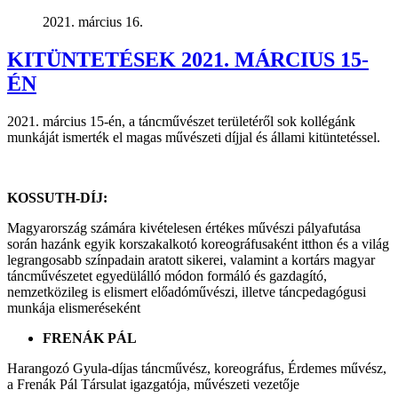
2021. március 16.
KITÜNTETÉSEK 2021. MÁRCIUS 15-
ÉN
2021. március 15-én, a táncművészet területéről sok kollégánk
munkáját ismerték el magas művészeti díjjal és állami kitüntetéssel.
KOSSUTH-DÍJ:
Magyarország számára kivételesen értékes művészi pályafutása
során hazánk egyik korszakalkotó koreográfusaként itthon és a világ
legrangosabb színpadain aratott sikerei, valamint a kortárs magyar
táncművészetet egyedülálló módon formáló és gazdagító,
nemzetközileg is elismert előadóművészi, illetve táncpedagógusi
munkája elismeréseként
FRENÁK PÁL
Harangozó Gyula-díjas táncművész, koreográfus, Érdemes művész,
a Frenák Pál Társulat igazgatója, művészeti vezetője