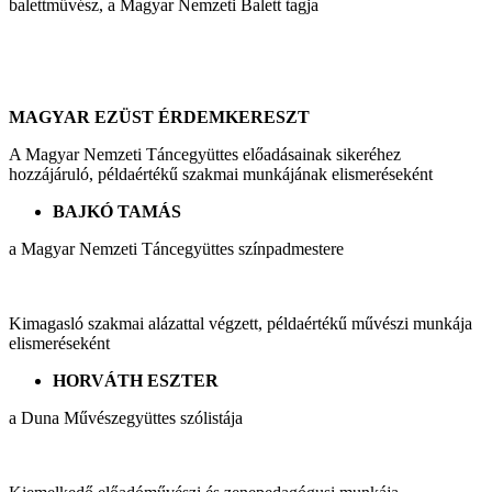
balettművész, a Magyar Nemzeti Balett tagja
MAGYAR EZÜST ÉRDEMKERESZT
A Magyar Nemzeti Táncegyüttes előadásainak sikeréhez
hozzájáruló, példaértékű szakmai munkájának elismeréseként
BAJKÓ TAMÁS
a Magyar Nemzeti Táncegyüttes színpadmestere
Kimagasló szakmai alázattal végzett, példaértékű művészi munkája
elismeréseként
HORVÁTH ESZTER
a Duna Művészegyüttes szólistája