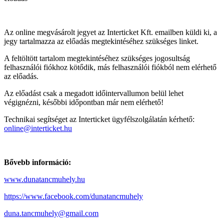
Az online megvásárolt jegyet az Interticket Kft. emailben küldi ki, a
jegy tartalmazza az előadás megtekintéséhez szükséges linket.
A feltöltött tartalom megtekintéséhez szükséges jogosultság
felhasználói fiókhoz kötődik, más felhasználói fiókból nem elérhető
az előadás.
Az előadást csak a megadott időintervallumon belül lehet
végignézni, későbbi időpontban már nem elérhető!
Technikai segítséget az Interticket ügyfélszolgálatán kérhető:
online@interticket.hu
Bővebb információ:
www.dunatancmuhely.hu
https://www.facebook.com/dunatancmuhely
duna.tancmuhely@gmail.com