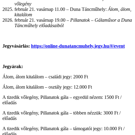
vőlegény
február 21. vasárnap 11.00 – Duna Táncműhely:
Álom, álom,
kitalálom
február 21. vasárnap 19.00 –
Pillanatok – Gálaműsor a Duna
Táncműhely előadásaiból
Jegyvásárlás:
https://online-dunatancmuhely.jegy.hu/#/event
Jegyárak:
Álom, álom kitalálom – családi jegy: 2000 Ft
Álom, álom kitalálom – osztály jegy: 12.000 Ft
A tizedik vőlegény, Pillanatok gála – egyedül nézem: 1500 Ft /
előadás
A tizedik vőlegény, Pillanatok gála – többen nézzük: 3000 Ft /
előadás
A tizedik vőlegény, Pillanatok gála – támogatói jegy: 10.000 Ft /
előadás