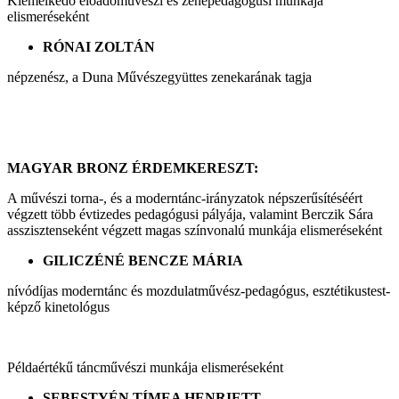
Kiemelkedő előadóművészi és zenepedagógusi munkája
elismeréseként
RÓNAI ZOLTÁN
népzenész, a Duna Művészegyüttes zenekarának tagja
MAGYAR BRONZ ÉRDEMKERESZT:
A művészi torna-, és a moderntánc-irányzatok népszerűsítéséért
végzett több évtizedes pedagógusi pályája, valamint Berczik Sára
asszisztenseként végzett magas színvonalú munkája elismeréseként
GILICZÉNÉ BENCZE MÁRIA
nívódíjas moderntánc és mozdulatművész-pedagógus, esztétikustest-
képző kinetológus
Példaértékű táncművészi munkája elismeréseként
SEBESTYÉN TÍMEA HENRIETT