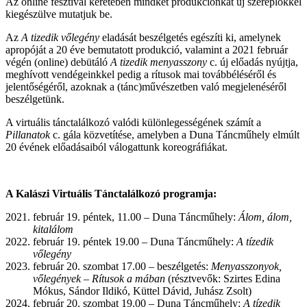
Az online fesztivál keretében mindkét produkciónkat új szereplőkkel
kiegészülve mutatjuk be.
Az
A tizedik vőlegény
eladását beszélgetés egészíti ki, amelynek
apropóját a 20 éve bemutatott produkció, valamint a 2021 február
végén (online) debütáló
A tizedik menyasszony
c. új előadás nyújtja,
meghívott vendégeinkkel pedig a rítusok mai továbbéléséről és
jelentőségéről, azoknak a (tánc)művészetben való megjelenéséről
beszélgetünk.
A virtuális tánctalálkozó valódi különlegességének számít a
Pillanatok
c. gála közvetítése, amelyben a Duna Táncműhely elmúlt
20 évének előadásaiból válogattunk koreográfiákat.
A Kalászi Virtuális Tánctalálkozó programja:
február 19. péntek, 11.00 – Duna Táncműhely:
Álom, álom,
kitalálom
február 19. péntek 19.00 – Duna Táncműhely:
A tízedik
vőlegény
február 20. szombat 17.00 – beszélgetés:
Menyasszonyok,
vőlegények – Rítusok a mában
(résztvevők: Szirtes Edina
Mókus, Sándor Ildikó, Küttel Dávid, Juhász Zsolt)
február 20. szombat 19.00 – Duna Táncműhely:
A tízedik