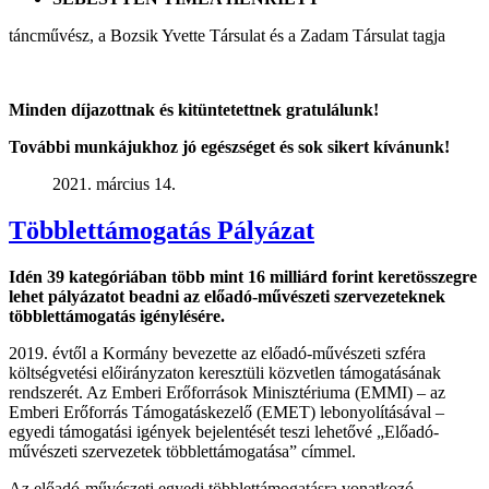
táncművész, a Bozsik Yvette Társulat és a Zadam Társulat tagja
Minden díjazottnak és kitüntetettnek gratulálunk!
További munkájukhoz jó egészséget és sok sikert kívánunk!
2021. március 14.
Többlettámogatás Pályázat
Idén 39 kategóriában több mint 16 milliárd forint keretösszegre
lehet pályázatot beadni az előadó-művészeti szervezeteknek
többlettámogatás igénylésére.
2019. évtől a Kormány bevezette az előadó-művészeti szféra
költségvetési előirányzaton keresztüli közvetlen támogatásának
rendszerét. Az Emberi Erőforrások Minisztériuma (EMMI) – az
Emberi Erőforrás Támogatáskezelő (EMET) lebonyolításával –
egyedi támogatási igények bejelentését teszi lehetővé „Előadó-
művészeti szervezetek többlettámogatása” címmel.
Az előadó-művészeti egyedi többlettámogatásra vonatkozó