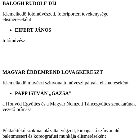
BALOGH RUDOLF-DÍJ
Kiemelkedő fotóművészeti, fotóriporteri tevékenysége
elismeréseként
EIFERT JÁNOS
fotóművész
MAGYAR ÉRDEMREND LOVAGKERESZT
Kiemelkedő művészi színvonalú művészi pályája elismeréseként
PAPP ISTVÁN „GÁZSA”
a Honvéd Együttes és a Magyar Nemzeti Táncegyüttes zenekarának
vezető prímása
Példaértékű szakmai alázattal végzett, kimagasló színvonalú
balettmesteri és koreográfusi munkája elismeréseként