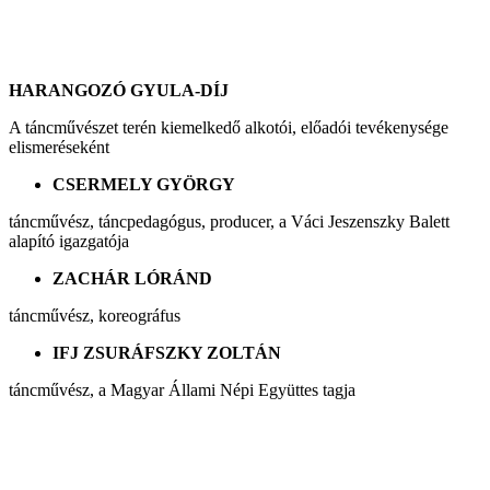
HARANGOZÓ GYULA-DÍJ
A táncművészet terén kiemelkedő alkotói, előadói tevékenysége
elismeréseként
CSERMELY GYÖRGY
táncművész, táncpedagógus, producer, a Váci Jeszenszky Balett
alapító igazgatója
ZACHÁR LÓRÁND
táncművész, koreográfus
IFJ ZSURÁFSZKY ZOLTÁN
táncművész, a Magyar Állami Népi Együttes tagja