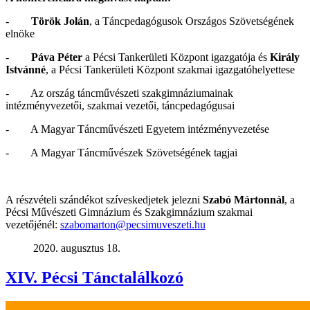
-
Török Jolán
, a Táncpedagógusok Országos Szövetségének
elnöke
-
Páva Péter
a Pécsi Tankerületi Központ igazgatója és
Király
Istvánné
, a Pécsi Tankerületi Központ szakmai igazgatóhelyettese
- Az ország táncművészeti szakgimnáziumainak
intézményvezetői, szakmai vezetői, táncpedagógusai
- A Magyar Táncművészeti Egyetem intézményvezetése
- A Magyar Táncművészek Szövetségének tagjai
A részvételi szándékot szíveskedjetek jelezni
Szabó Mártonnál
, a
Pécsi Művészeti Gimnázium és Szakgimnázium szakmai
vezetőjénél:
szabomarton@pecsimuveszeti.hu
2020. augusztus 18.
XIV. Pécsi Tánctalálkozó