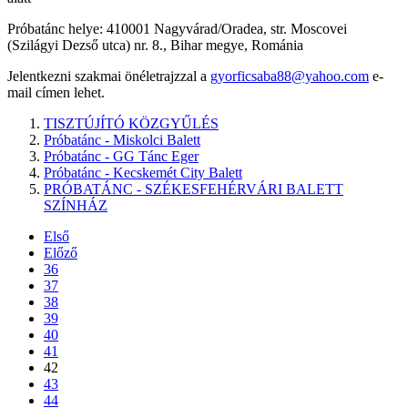
Próbatánc helye: 410001 Nagyvárad/Oradea, str. Moscovei
(Szilágyi Dezső utca) nr. 8., Bihar megye, Románia
Jelentkezni szakmai önéletrajzzal a
gyorficsaba88@yahoo.com
e-
mail címen lehet.
TISZTÚJÍTÓ KÖZGYŰLÉS
Próbatánc - Miskolci Balett
Próbatánc - GG Tánc Eger
Próbatánc - Kecskemét City Balett
PRÓBATÁNC - SZÉKESFEHÉRVÁRI BALETT
SZÍNHÁZ
Első
Előző
36
37
38
39
40
41
42
43
44