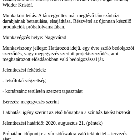
Widder Kristóf.
Munkaköri leírás: A táncegyüttes már meglévő táncszínházi
darabjainak betanulása, elsajátítása. Részvétel az újonnan készülő
produkciók próbafolyamatában.
Munkavégzés helye: Nagyvárad
Munkaviszony jellege: Határozott idejű, egy évre szóló bedolgozói
szerződés, vagy megegyezés szerinti projektszerződés, ami
meghatározott előadásokban való bedolgozással jár.
Jelentkezési feltételek:
- felsőfokú végzettség
- kortárstánc területén szerzett tapasztalat
Bérezés: megegyezés szerint
Lakhatás: igény szerint az első hónapban a színház lakást biztosít
Jelentkezési határidő: 2020. augusztus 21. (péntek)
Próbatánc időpontja: a vírusidőszakra való tekintettel – tervezés
alatt