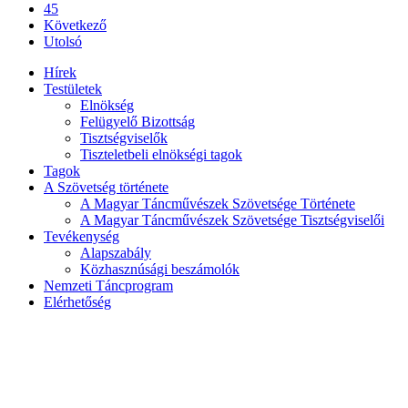
45
Következő
Utolsó
Hírek
Testületek
Elnökség
Felügyelő Bizottság
Tisztségviselők
Tiszteletbeli elnökségi tagok
Tagok
A Szövetség története
A Magyar Táncművészek Szövetsége Története
A Magyar Táncművészek Szövetsége Tisztségviselői
Tevékenység
Alapszabály
Közhasznúsági beszámolók
Nemzeti Táncprogram
Elérhetőség