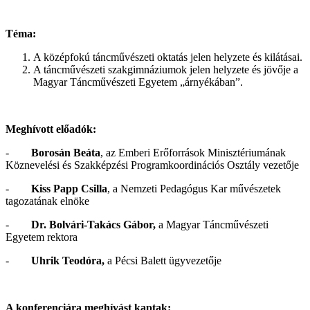
Téma:
A középfokú táncművészeti oktatás jelen helyzete és kilátásai.
A táncművészeti szakgimnáziumok jelen helyzete és jövője a
Magyar Táncművészeti Egyetem „árnyékában”.
Meghívott előadók:
-
Borosán Beáta
, az Emberi Erőforrások Minisztériumának
Köznevelési és Szakképzési Programkoordinációs Osztály vezetője
-
Kiss Papp Csilla
, a Nemzeti Pedagógus Kar művészetek
tagozatának elnöke
-
Dr. Bolvári-Takács Gábor
,
a Magyar Táncművészeti
Egyetem rektora
-
Uhrik Teodóra,
a Pécsi Balett ügyvezetője
A konferenciára meghívást kaptak: