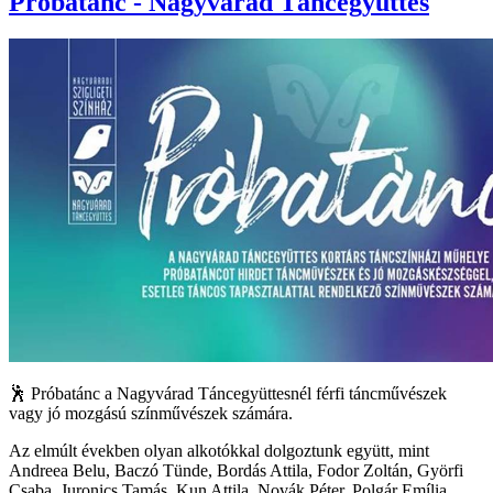
Próbatánc - Nagyvárad Táncegyüttes
🕺 Próbatánc a Nagyvárad Táncegyüttesnél férfi táncművészek
vagy jó mozgású színművészek számára.
Az elmúlt években olyan alkotókkal dolgoztunk együtt, mint
Andreea Belu, Baczó Tünde, Bordás Attila, Fodor Zoltán, Györfi
Csaba, Juronics Tamás, Kun Attila, Novák Péter, Polgár Emília,