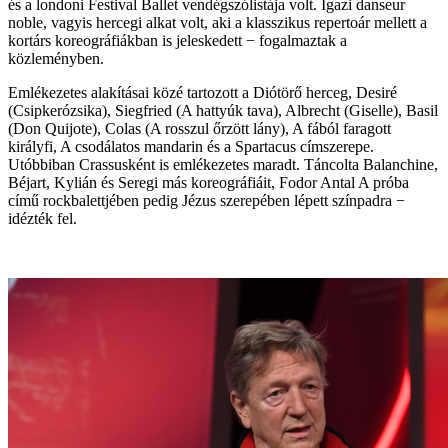
és a londoni Festival Ballet vendégszólistája volt. Igazi danseur
noble, vagyis hercegi alkat volt, aki a klasszikus repertoár mellett a
kortárs koreográfiákban is jeleskedett − fogalmaztak a
közleményben.
Emlékezetes alakításai közé tartozott a Diótörő herceg, Desiré
(Csipkerózsika), Siegfried (A hattyúk tava), Albrecht (Giselle), Basil
(Don Quijote), Colas (A rosszul őrzött lány), A fából faragott
királyfi, A csodálatos mandarin és a Spartacus címszerepe.
Utóbbiban Crassusként is emlékezetes maradt. Táncolta Balanchine,
Béjart, Kylián és Seregi más koreográfiáit, Fodor Antal A próba
című rockbalettjében pedig Jézus szerepében lépett színpadra −
idézték fel.