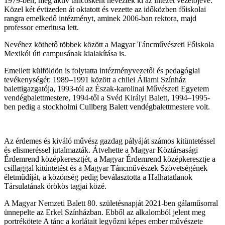
1979-ben, még aktív táncosként nevezték ki az intézet vezetőjévé.
Közel két évtizeden át oktatott és vezette az időközben főiskolai
rangra emelkedő intézményt, aminek 2006-ban rektora, majd
professor emeritusa lett.
Nevéhez köthető többek között a Magyar Táncművészeti Főiskola
Mexikói úti campusának kialakítása is.
Emellett külföldön is folytatta intézményvezetői és pedagógiai
tevékenységét: 1989–1991 között a chilei Állami Színház
balettigazgatója, 1993-tól az Észak-karolinai Művészeti Egyetem
vendégbalettmestere, 1994-től a Svéd Királyi Balett, 1994–1995-
ben pedig a stockholmi Cullberg Balett vendégbalettmestere volt.
Az érdemes és kiváló művész gazdag pályáját számos kitüntetéssel
és elismeréssel jutalmazták. Átvehette a Magyar Köztársasági
Érdemrend középkeresztjét, a Magyar Érdemrend középkeresztje a
csillaggal kitüntetést és a Magyar Táncművészek Szövetségének
életműdíját, a közönség pedig beválasztotta a Halhatatlanok
Társulatának örökös tagjai közé.
A Magyar Nemzeti Balett 80. születésnapját 2021-ben gálaműsorral
ünnepelte az Erkel Színházban. Ebből az alkalomból jelent meg
portrékötete A tánc a korlátait legyőzni képes ember művészete