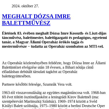
2024. október 27.
MEGHALT DÓZSA IMRE
BALETTMŰVÉSZ
Életének 83. évében meghalt Dózsa Imre Kossuth- és Liszt-díjas
táncművész, balettmester, balettigazgató és pedagógus, egyetemi
tanár, a Magyar Állami Operaház örökös tagja és
mesterművésze − tudatta az Operaház szombaton az MTI-vel.
Az Operaház közleményében felidézte, hogy Dózsa Imre az Állami
Balettintézet elvégzése után 18 évesen, a Bihari nótája című
előadásban debütált társulati tagként az Operaház
balettegyüttesében.
Partnere későbbi felesége, Szumrák Vera volt.
1963-tól visszavonulásáig az együttes magántáncosa volt. 1968-ban
fél évet töltött ösztöndíjasként a leningrádi Kirov Balettnél (ma:
szentpétervári Mariinszkij Színház). 1969–1974 között a Svéd
Királyi Balett szólistája, 1975–1980 között a berlini Deutsche Oper