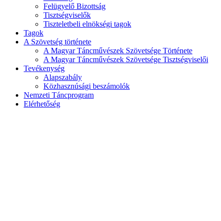
Felügyelő Bizottság
Tisztségviselők
Tiszteletbeli elnökségi tagok
Tagok
A Szövetség története
A Magyar Táncművészek Szövetsége Története
A Magyar Táncművészek Szövetsége Tisztségviselői
Tevékenység
Alapszabály
Közhasznúsági beszámolók
Nemzeti Táncprogram
Elérhetőség