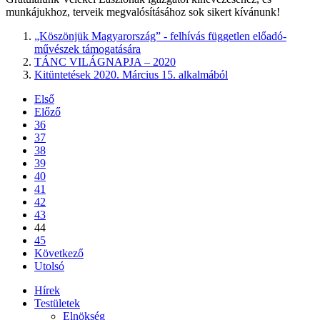
munkájukhoz, terveik megvalósításához sok sikert kívánunk!
„Köszönjük Magyarország” - felhívás független előadó-
művészek támogatására
TÁNC VILÁGNAPJA – 2020
Kitüntetések 2020. Március 15. alkalmából
Első
Előző
36
37
38
39
40
41
42
43
44
45
Következő
Utolsó
Hírek
Testületek
Elnökség