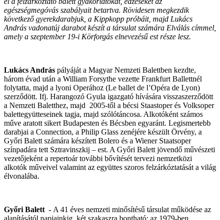
el a felzárkóztató balett gyakorlatokat, edzéseket az
egészségmegóvás szabályait betartva. Rövidesen megkezdik
következő gyerekdarabjuk, a Kippkopp próbáit, majd Lukács
András vadonatúj darabot készít a társulat számára Elválás címmel,
amely a szeptember 19-i Körforgás elnevezésű est része lesz.
Lukács András
pályáját a Magyar Nemzeti Balettben kezdte,
három évad után a William Forsythe vezette Frankfurt Ballettnél
folytatta, majd a lyoni Operához (Le ballet de l’Opéra de Lyon)
szerződött. Ifj. Harangozó Gyula igazgató hívására visszaszerződött
a Nemzeti Baletthez, majd 2005-től a bécsi Staastoper és Volksoper
balettegyütteseinek tagja, majd szólótáncosa. Alkotóként számos
műve aratott sikert Budapesten és Bécsben egyaránt. Legismertebb
darabjai a Connection, a Philip Glass zenéjére készült Örvény, a
Győri Balett számára készített Bolero és a Wiener Staatsoper
színpadára tett Sztravinszkij – est. A Győri Balett jövendő művészeti
vezetőjeként a repertoár további bővítését tervezi nemzetközi
alkotók műveivel valamint az együttes szoros felzárkóztatását a világ
élvonalába.
Győri Balett -
A 41 éves nemzeti minősítésű társulat működése az
alapításától napjainkig, két szakaszra bontható: az 1979-ben