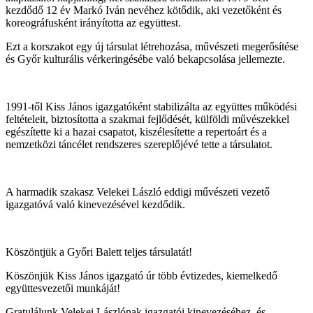
kezdődő 12 év Markó Iván nevéhez kötődik, aki vezetőként és
koreográfusként irányította az együttest.
Ezt a korszakot egy új társulat létrehozása, művészeti megerősítése
és Győr kulturális vérkeringésébe való bekapcsolása jellemezte.
1991-től Kiss János igazgatóként stabilizálta az együttes működési
feltételeit, biztosította a szakmai fejlődését, külföldi művészekkel
egészítette ki a hazai csapatot, kiszélesítette a repertoárt és a
nemzetközi táncélet rendszeres szereplőjévé tette a társulatot.
A harmadik szakasz Velekei László eddigi művészeti vezető
igazgatóvá való kinevezésével kezdődik.
Köszöntjük a Győri Balett teljes társulatát!
Köszönjük Kiss János igazgató úr több évtizedes, kiemelkedő
együttesvezetői munkáját!
Gratulálunk Velekei Lászlónak igazgatói kinevezéséhez, és