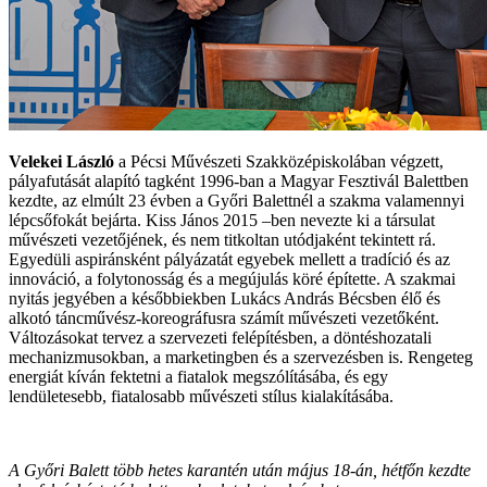
Velekei László
a Pécsi Művészeti Szakközépiskolában végzett,
pályafutását alapító tagként 1996-ban a Magyar Fesztivál Balettben
kezdte, az elmúlt 23 évben a Győri Balettnél a szakma valamennyi
lépcsőfokát bejárta. Kiss János 2015 –ben nevezte ki a társulat
művészeti vezetőjének, és nem titkoltan utódjaként tekintett rá.
Egyedüli aspiránsként pályázatát egyebek mellett a tradíció és az
innováció, a folytonosság és a megújulás köré építette. A szakmai
nyitás jegyében a későbbiekben Lukács András Bécsben élő és
alkotó táncművész-koreográfusra számít művészeti vezetőként.
Változásokat tervez a szervezeti felépítésben, a döntéshozatali
mechanizmusokban, a marketingben és a szervezésben is. Rengeteg
energiát kíván fektetni a fiatalok megszólításába, és egy
lendületesebb, fiatalosabb művészeti stílus kialakításába.
A Győri Balett több hetes karantén után május 18-án, hétfőn kezdte