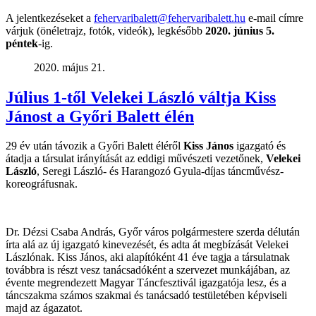
A jelentkezéseket a
fehervaribalett@fehervaribalett.hu
e-mail címre
várjuk (önéletrajz, fotók, videók), legkésőbb
2020. június 5.
péntek
-ig.
2020. május 21.
Július 1-től Velekei László váltja Kiss
Jánost a Győri Balett élén
29 év után távozik a Győri Balett éléről
Kiss János
igazgató és
átadja a társulat irányítását az eddigi művészeti vezetőnek,
Velekei
László
, Seregi László- és Harangozó Gyula-díjas táncművész-
koreográfusnak.
Dr. Dézsi Csaba András, Győr város polgármestere szerda délután
írta alá az új igazgató kinevezését, és adta át megbízását Velekei
Lászlónak. Kiss János, aki alapítóként 41 éve tagja a társulatnak
továbbra is részt vesz tanácsadóként a szervezet munkájában, az
évente megrendezett Magyar Táncfesztivál igazgatója lesz, és a
táncszakma számos szakmai és tanácsadó testületében képviseli
majd az ágazatot.