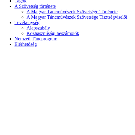
Tagok
A Szövetség története
A Magyar Táncművészek Szövetsége Története
A Magyar Táncművészek Szövetsége Tisztségviselői
Tevékenység
Alapszabály
Közhasznúsági beszámolók
Nemzeti Táncprogram
Elérhetőség