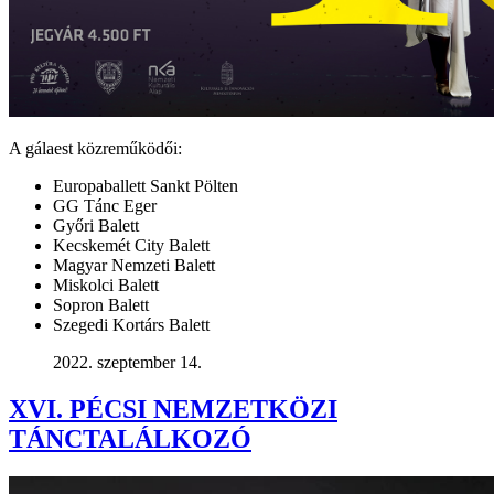
A gálaest közreműködői:
Europaballett Sankt Pölten
GG Tánc Eger
Győri Balett
Kecskemét City Balett
Magyar Nemzeti Balett
Miskolci Balett
Sopron Balett
Szegedi Kortárs Balett
2022. szeptember 14.
XVI. PÉCSI NEMZETKÖZI
TÁNCTALÁLKOZÓ