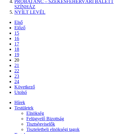
PRÓBATÁNC – SZÉKESFEHÉRVÁRI BALETT
SZÍNHÁZ
NYÍLT LEVÉL
Első
Előző
15
16
17
18
19
20
21
22
23
24
Következő
Utolsó
Hírek
Testületek
Elnökség
Felügyelő Bizottság
Tisztségviselők
Tiszteletbeli elnökségi tagok