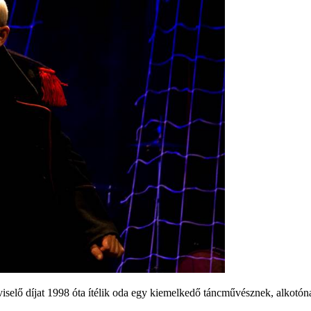
viselő díjat 1998 óta ítélik oda egy kiemelkedő táncművésznek, alkotón