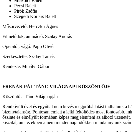
Miskolci Balett
Pécsi Balett
Pirók Zsófia
Szegedi Kortárs Balett
Műsorvezető: Herczku Ágnes
Filmetűdök, animáció: Szalay András
Operatőr, vágó: Papp Olivér
Szerkesztette: Szalay Tamás
Rendezte: Mihályi Gábor
FRENÁK PÁL TÁNC VILÁGNAPI KÖSZÖNTŐJE
Köszöntő a Tánc Világnapján
Rendkívüli évet és egyúttal nem kevés megpróbáltatást tudhatunk a há
bizonytalanság. Pontosan emiatt a lelki feltöltődés most fontosabb, m
őszinte és elmélyült formában képes megjeleníteni az alkotó üzenetét,
kiszakít, ami ezekben a nem mindennapi időkben mindannyiunk számá