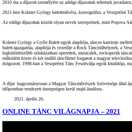
2010 óta a díjazott személyére az addigi díjazottak tehetnek javaslato
2021-ben Krámer György balettművész, koreográfus, a Veszprémi Tánc 
Az eddigi díjazottak között olyan nevek szerepelnek, mint Popova Al
Krámer György a Győri Balett egyik alapítója, táncos karrierje mellet
balett-igazgatója, alapítója és vezetője a Rock Táncműhelynek, a Ve
legkülönbözőbb színházaiban operettek, musicalek, rockoperák táncait,
működött közre és két önálló táncfilmet forgatott a magyar televízió
dolgozott. 1998-ban a Veszprémi Tánc Fesztiválja egyik kitalálója, ma
A díjat hagyományosan a Magyar Táncművészek Szövetsége által ápril
időpontban rendezett ünnepségen kerül majd átadásra.
2021. április 26.
ONLINE TÁNC VILÁGNAPJA – 2021