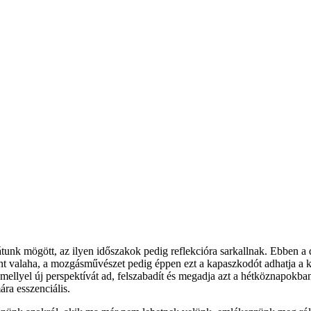
tunk mögött, az ilyen időszakok pedig reflekcióra sarkallnak. Ebben a 
int valaha, a mozgásművészet pedig éppen ezt a kapaszkodót adhatja a k
 mellyel új perspektívát ad, felszabadít és megadja azt a hétköznapokb
ra esszenciális.