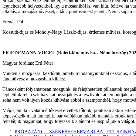
Sokan, sokakat veszítettünk el, és alkotóként sem szabad megfeled
legnehezebb helyzetekből, így a mostaniból is, van kiút, feltéve ha v
alkotás, a mozgásművészet, a tánc pontosan ezt jelenti. Nem csupán n
Frenák Pál
Kossuth-díjas és Moholy-Nagy László-díjas, érdemes művész, koreog
FRIEDEMANN VOGEL (Balett-táncművész - Németország
Magyar fordítás: Ertl Péter
Minden a mozgással kezdődik, amely mindannyiunknál ösztönös, a tán
táncművész a mozgásban kifejez.
Táncosként folyamatosan mozgunk, és felejthetetlen pillanatok megalk
léphetünk fel, a színházakat bezárják és a fesztiválokat lemondják,
soha nem volt ilyen közös kihívása abból a szempontból, hogy motivál
Mégis, amikor valami értékeset elvettek tőlünk, pontosan akkor értéke
képességeik miatt ünneplik, bár valójában inkább mentális erőnk tart
feltaláljuk magunkat, hogy folytassuk a táncot és inspiráljuk a világot.
PRÓBATÁNC – SZÉKESFEHÉRVÁRI BALETT SZÍNHÁ