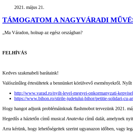
2021. május 21.
TÁMOGATOM A NAGYVÁRADI MŰVÉ
„Ma Váradon, holnap az egész országban?
FELHÍVÁS
Kedves szakmabeli barátaink!
Valószínűleg értesültetek a bennünket körülvevő eseményekről. Nyílt 
http://www.varad.ro/nyilt-level-megyei-onkormanyzati-kepvise
https://www.bihon.ro/stirile-judetului-bihor/petitie-solidari-cu-a
Hogy hangot adjunk problémáinknak flashmobot tervezünk 2021. május 
Hegedűs a háztetőn című musical
Anatevka
című dalát, amelynek nyitá
Arra kérünk, hogy lehetőségeitek szerint ugyanazon időben, vagy lega