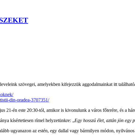
SZEKET
leveleink szövegei, amelyekben kifejezzük aggodalmainkat itt található
loknek/
rtistii-din-oradea-3707351/
21-én este 20:30-tól, amikor is kivonulunk a város főterére, és a hár
nya kísértetiesen rímel helyzetünkre: „
Egy hosszú élet, aztán jön egy 
lább ugyanazon az estén, egy dallal vagy bármilyen módon, nyilvános és