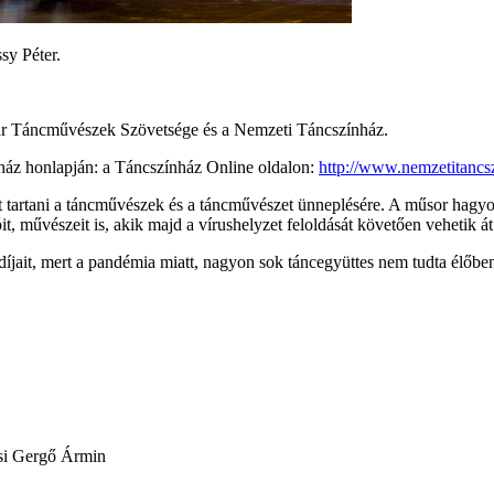
sy Péter.
ar Táncművészek Szövetsége és a Nemzeti Táncszínház.
nház honlapján: a Táncszínház Online oldalon:
http://www.nemzetitancs
estet tartani a táncművészek és a táncművészet ünneplésére. A műsor ha
it, művészeit is, akik majd a vírushelyzet feloldását követően vehetik át 
it, mert a pandémia miatt, nagyon sok táncegyüttes nem tudta élőben 
zsi Gergő Ármin