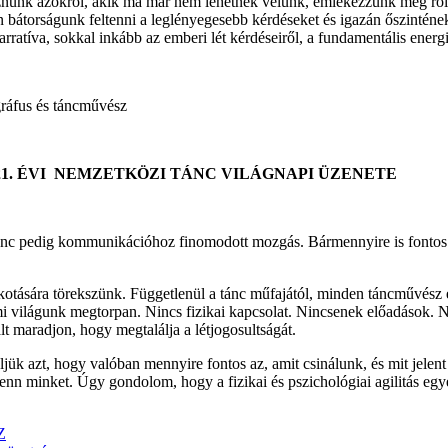
keznünk azokról, akik ma már nem lehetnek velünk, emlékezzünk meg r
an bátorságunk feltenni a leglényegesebb kérdéseket és igazán őszintén
arratíva, sokkal inkább az emberi lét kérdéseiről, a fundamentális ener
ráfus és táncművész
) 2021. ÉVI NEMZETKÖZI TÁNC VILÁGNAPI ÜZENETE
c pedig kommunikációhoz finomodott mozgás. Bármennyire is fontos és
otására törekszünk. Függetlenül a tánc műfajától, minden táncművész ez
 a mi világunk megtorpan. Nincs fizikai kapcsolat. Nincsenek előadások
t maradjon, hogy megtalálja a létjogosultságát.
ljük azt, hogy valóban mennyire fontos az, amit csinálunk, és mit jelen
 fenn minket. Úgy gondolom, hogy a fizikai és pszichológiai agilitás e
Z