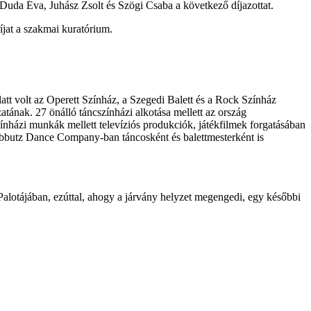
, Duda Éva, Juhász Zsolt és Szögi Csaba a következő díjazottat.
jat a szakmai kuratórium.
att volt az Operett Színház, a Szegedi Balett és a Rock Színház
ának. 27 önálló táncszínházi alkotása mellett az ország
zínházi munkák mellett televíziós produkciók, játékfilmek forgatásában
Kibbutz Dance Company-ban táncosként és balettmesterként is
lotájában, ezúttal, ahogy a járvány helyzet megengedi, egy későbbi