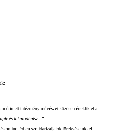
ak:
om érintett intézmény művészei közösen éneklik el a
papír és takarodhatsz…
”
 online térben szolidarizáljatok törekvéseinkkel.