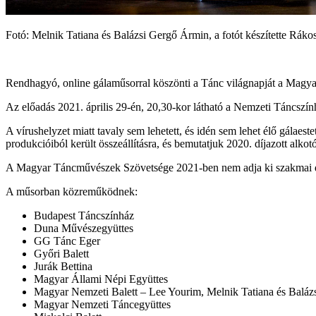
Fotó: Melnik Tatiana és Balázsi Gergő Ármin, a fotót készítette Rákos
Rendhagyó, online gálaműsorral köszönti a Tánc világnapját a Magy
Az előadás 2021. április 29-én, 20,30-kor látható a Nemzeti Táncszí
A vírushelyzet miatt tavaly sem lehetett, és idén sem lehet élő gála
produkcióiból került összeállításra, és bemutatjuk 2020. díjazott alkotó
A Magyar Táncművészek Szövetsége 2021-ben nem adja ki szakmai díja
A műsorban közreműködnek:
Budapest Táncszínház
Duna Művészegyüttes
GG Tánc Eger
Győri Balett
Jurák Bettina
Magyar Állami Népi Együttes
Magyar Nemzeti Balett – Lee Yourim, Melnik Tatiana és Balá
Magyar Nemzeti Táncegyüttes