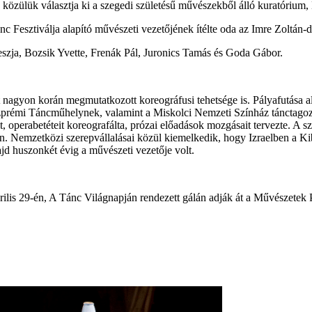
t, közülük választja ki a szegedi születésű művészekből álló kuratórium
Fesztiválja alapító művészeti vezetőjének ítélte oda az Imre Zoltán-dí
eszja, Bozsik Yvette, Frenák Pál, Juronics Tamás és Goda Gábor.
t nagyon korán megmutatkozott koreográfusi tehetsége is. Pályafutása al
szprémi Táncműhelynek, valamint a Miskolci Nemzeti Színház tánctagozat
 operabetéteit koreografálta, prózai előadások mozgásait tervezte. A s
ban. Nemzetközi szerepvállalásai közül kiemelkedik, hogy Izraelben a 
jd huszonkét évig a művészeti vezetője volt.
is 29-én, A Tánc Világnapján rendezett gálán adják át a Művészetek Pa