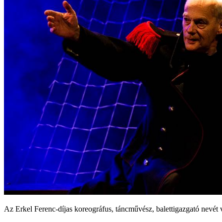
Az Erkel Ferenc-díjas koreográfus, táncművész, balettigazgató nevét 