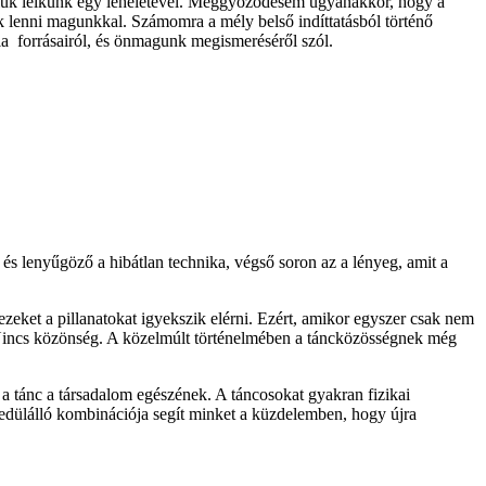
óluk lelkünk egy leheletével. Meggyőződésem ugyanakkor, hogy a
ek lenni magunkkal. Számomra a mély belső indíttatásból történő
gia forrásairól, és önmagunk megismeréséről szól.
 lenyűgöző a hibátlan technika, végső soron az a lényeg, amit a
eket a pillanatokat igyekszik elérni. Ezért, amikor egyszer csak nem
. Nincs közönség. A közelmúlt történelmében a táncközösségnek még
t a tánc a társadalom egészének. A táncosokat gyakran fizikai
gyedülálló kombinációja segít minket a küzdelemben, hogy újra