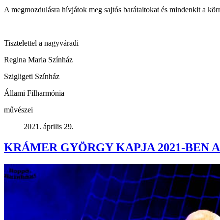
A megmozdulásra hívjátok meg sajtós barátaitokat és mindenkit a körny
Tisztelettel a nagyváradi
Regina Maria Színház
Szigligeti Színház
Állami Filharmónia
művészei
2021. április 29.
KRÁMER GYÖRGY KAPJA 2021-BEN A