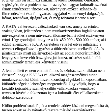
A teljes magyar színházi szakma nevében fordulunk Önökhöz
segítségért, de a probléma szinte az egész magyar kulturális szcénát
érinti: színészeket, táncosokat, látványtervezőket, színház- és
filmrendezőket és a filmgyártás nagyjából valamennyi dolgozóját,
írókat, fordítókat, újságírókat, és még folytatni lehetne a sort.
A KATA-val tervezett változásokról van szó, amely az érintett
szakágakban, jellemzően a nem munkaviszonyban foglalkoztatott
művészeket és a nem művészeti állományban lévőket érzékenyen
érinti. Úgy gondoljuk, hogy ez a kb. 450.000 - 500.000 ember, aki
eddig jellemzően a KATA keretében vette fel egyes juttatásait, a
tervezet elfogadásával egyrészt a többszörösére emelkedő adó- és
járulékterhek miatt átalányadózóként az eddigi honoráriumából
lényegesen kevesebb összeghez jut hozzá, másrészt sokkal több
adminisztratív terhet lesz kénytelen viselni.
A fent említett és nem említett filmes és színházi szakmákban nem
életszerű, hogy a KATÁ-s vállalkozó magánszeméllyel tudna
munkaszerződést kötni, hiszen kizárólag cégekkel áll kapcsolatban,
különféle cégek a lehetséges megrendelői. Úgy véljük, hogy a
készülő jogszabály személyszállító vállalkozókra vonatkozó
tervezett kivétel e fokozottan igaz a kulturális élet vállalkozóként
dolgozó szereplőire.
Külön problémásnak látjuk a rendelet adóév közbeni megvalósítását,
hiszen sokak az év hátralevő részére már élő szerződésekkel