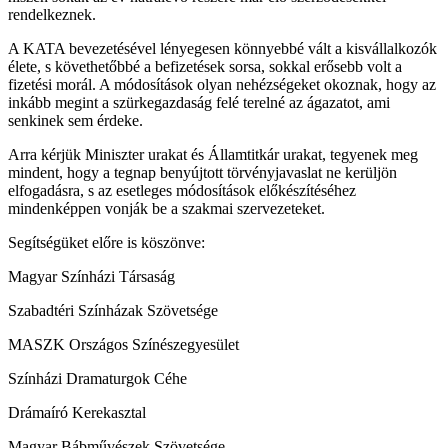
rendelkeznek.
A KATA bevezetésével lényegesen könnyebbé vált a kisvállalkozók
élete, s követhetőbbé a befizetések sorsa, sokkal erősebb volt a
fizetési morál. A módosítások olyan nehézségeket okoznak, hogy az
inkább megint a szürkegazdaság felé terelné az ágazatot, ami
senkinek sem érdeke.
Arra kérjük Miniszter urakat és Államtitkár urakat, tegyenek meg
mindent, hogy a tegnap benyújtott törvényjavaslat ne kerüljön
elfogadásra, s az esetleges módosítások előkészítéséhez
mindenképpen vonják be a szakmai szervezeteket.
Segítségüket előre is köszönve:
Magyar Színházi Társaság
Szabadtéri Színházak Szövetsége
MASZK Országos Színészegyesület
Színházi Dramaturgok Céhe
Drámaíró Kerekasztal
Magyar Bábművészek Szövetsége