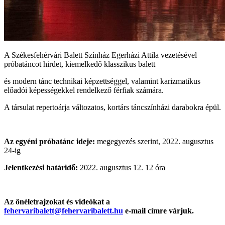
A Székesfehérvári Balett Színház Egerházi Attila vezetésével
próbatáncot hirdet, kiemelkedő klasszikus balett
és modern tánc technikai képzettséggel, valamint karizmatikus
előadói képességekkel rendelkező férfiak számára.
A társulat repertoárja változatos, kortárs táncszínházi darabokra épül.
Az egyéni próbatánc ideje:
megegyezés szerint, 2022. augusztus
24-ig
Jelentkezési határidő:
2022. augusztus 12. 12 óra
Az önéletrajzokat és videókat a
fehervaribalett@fehervaribalett.hu
e-mail címre várjuk.