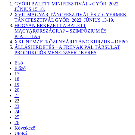
GYŐRI BALETT MINIFESZTIVÁL - GYŐR, 2022.
JÚNIUS 15-18.
XVII. MAGYAR TÁNCFESZTIVÁL ÉS 7. GYERMEK
TÁNCFESZTIVÁL GYŐR, 2022. JÚNIUS 13-19.
HOGYAN ÉRKEZETT A BALETT
MAGYARORSZÁGRA? – SZIMPÓZIUM ÉS
KIÁLLÍTÁS
XXI. NEMZETKÖZI NYÁRI TÁNC KURZUS – DEPO
ÁLLÁSHIRDETÉS – A FRENÁK PÁL TÁRSULAT
PRODUKCIÓS MENEDZSERT KERES
Első
Előző
17
18
19
20
21
22
23
24
25
26
Következő
Utolsó