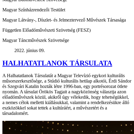
Magyar Színházrendezői Testület
Magyar Látvány-, Díszlet- és Jelmeztervező Művészek Társasága
Független Előadóművészeti Szövetség (FESZ)
Magyar Táncművészek Szövetsége
2022. június 09.
HALHATATLANOK TÁRSULATA
A Halhatatlanok Társulatát a Magyar Televízió egykori kulturális
műsorszerkesztősége, a Stúdió kulturális hetilap alkotói, Érdi Sándor
és Szegvári Katalin hozták létre 1996-ban, egy portrésorozat ötlete
nyomán. A társulat Örökös Tagjait a nagyközönség választja azon
előadóművészek közül, akikről úgy vélekedik, hogy tehetségükkel,
a nemes célok melletti kiállásukkal, valamint a rendelkezésükre álló
eszközökkel sokat tettek a kultúráért, a művészetért és a
társadalomért.