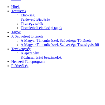
Hírek
Testületek
Elnökség
Felügyelő Bizottság
Tisztségviselők
Tiszteletbeli elnökségi tagok
Tagok
A Szövetség története
A Magyar Táncművészek Szövetsége Története
A Magyar Táncművészek Szövetsége Tisztségviselői
Tevékenység
Alapszabály
Közhasznúsági beszámolók
Nemzeti Táncprogram
Elérhetőség