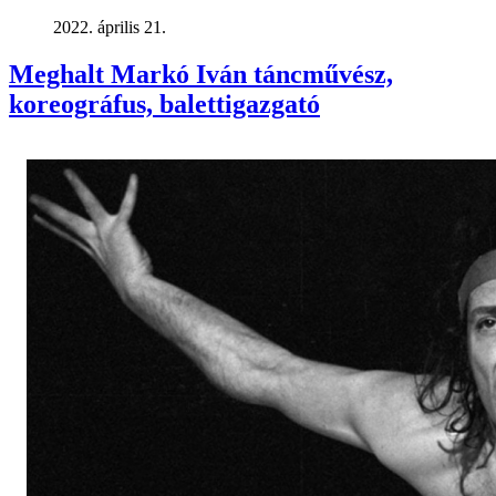
2022. április 21.
Meghalt Markó Iván táncművész,
koreográfus, balettigazgató