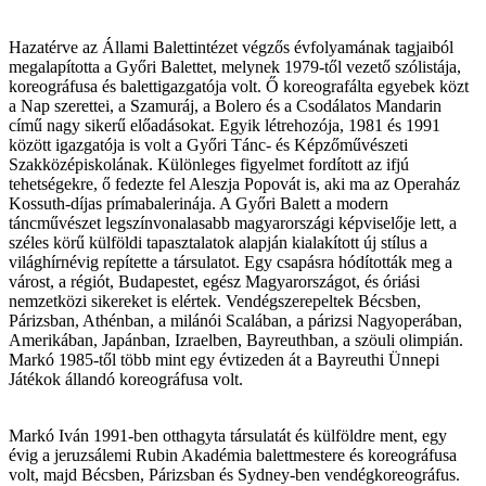
Hazatérve az Állami Balettintézet végzős évfolyamának tagjaiból
megalapította a Győri Balettet, melynek 1979-től vezető szólistája,
koreográfusa és balettigazgatója volt. Ő koreografálta egyebek közt
a Nap szerettei, a Szamuráj, a Bolero és a Csodálatos Mandarin
című nagy sikerű előadásokat. Egyik létrehozója, 1981 és 1991
között igazgatója is volt a Győri Tánc- és Képzőművészeti
Szakközépiskolának. Különleges figyelmet fordított az ifjú
tehetségekre, ő fedezte fel Aleszja Popovát is, aki ma az Operaház
Kossuth-díjas prímabalerinája. A Győri Balett a modern
táncművészet legszínvonalasabb magyarországi képviselője lett, a
széles körű külföldi tapasztalatok alapján kialakított új stílus a
világhírnévig repítette a társulatot. Egy csapásra hódították meg a
várost, a régiót, Budapestet, egész Magyarországot, és óriási
nemzetközi sikereket is elértek. Vendégszerepeltek Bécsben,
Párizsban, Athénban, a milánói Scalában, a párizsi Nagyoperában,
Amerikában, Japánban, Izraelben, Bayreuthban, a szöuli olimpián.
Markó 1985-től több mint egy évtizeden át a Bayreuthi Ünnepi
Játékok állandó koreográfusa volt.
Markó Iván 1991-ben otthagyta társulatát és külföldre ment, egy
évig a jeruzsálemi Rubin Akadémia balettmestere és koreográfusa
volt, majd Bécsben, Párizsban és Sydney-ben vendégkoreográfus.