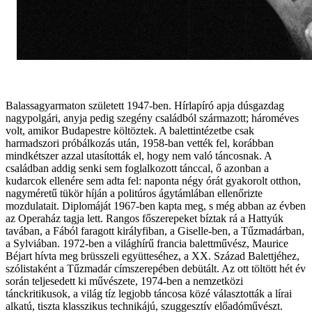
Balassagyarmaton született 1947-ben. Hírlapíró apja dúsgazdag
nagypolgári, anyja pedig szegény családból származott; hároméves
volt, amikor Budapestre költöztek. A balettintézetbe csak
harmadszori próbálkozás után, 1958-ban vették fel, korábban
mindkétszer azzal utasították el, hogy nem való táncosnak. A
családban addig senki sem foglalkozott tánccal, ő azonban a
kudarcok ellenére sem adta fel: naponta négy órát gyakorolt otthon,
nagyméretű tükör híján a politúros ágytámlában ellenőrizte
mozdulatait. Diplomáját 1967-ben kapta meg, s még abban az évben
az Operaház tagja lett. Rangos főszerepeket bíztak rá a Hattyúk
tavában, a Fából faragott királyfiban, a Giselle-ben, a Tűzmadárban,
a Sylviában. 1972-ben a világhírű francia balettművész, Maurice
Béjart hívta meg brüsszeli együtteséhez, a XX. Század Balettjéhez,
szólistaként a Tűzmadár címszerepében debütált. Az ott töltött hét év
során teljesedett ki művészete, 1974-ben a nemzetközi
tánckritikusok, a világ tíz legjobb táncosa közé választották a lírai
alkatú, tiszta klasszikus technikájú, szuggesztív előadóművészt.