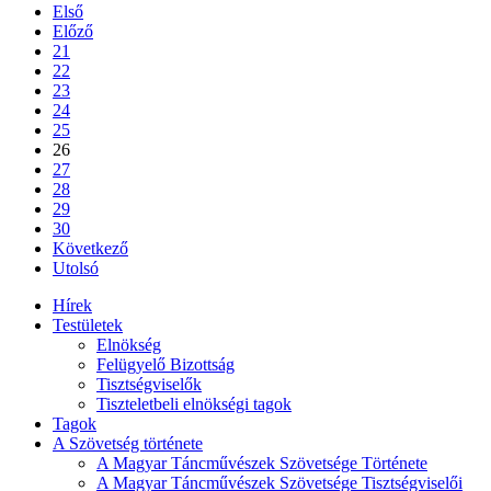
Első
Előző
21
22
23
24
25
26
27
28
29
30
Következő
Utolsó
Hírek
Testületek
Elnökség
Felügyelő Bizottság
Tisztségviselők
Tiszteletbeli elnökségi tagok
Tagok
A Szövetség története
A Magyar Táncművészek Szövetsége Története
A Magyar Táncművészek Szövetsége Tisztségviselői