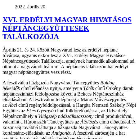
2022. április 20.
XVI. ERDÉLYI MAGYAR HIVATÁSOS
NÉPTÁNCEGYÜTTESEK
TALÁLKOZÓJA
Április 21. és 24. között Nagyvárad lesz az erdélyi néptánc
fővárosa, ugyanis ekkor lesz a XVI. Erdélyi Magyar Hivatásos
Néptáncegyüttesek Találkozója, amelynek harmadik alkalommal ad
otthont a nagyváradi teátrum. A néptáncos találkozón hat erdélyi
magyar néptáncegyüttes vesz részt.
A fesztivált a házigazda Nagyvárad Táncegyüttes
Boldog
békeidők
című előadása nyitja, amelyet a
Tóték
című Örkény-darab
néptáncszínházi feldolgozása követi a Bekecs Néptáncszínház
előadásában. A fesztiválon fellép még a Maros Művészegyüttes
az
Ábel
című regényfeldolgozással, a Hargita Nemzeti Székely Népi
Együttes az
Ékes Gyergyó
című folklórelőadással, az Udvarhely
Néptáncműhely a
Világszép nádszálkisasszony
című produkcióval,
valamint a Háromszék Táncegyüttes az
Átöltözés
című előadással. A
közönség továbbá láthatja a házigazda Nagyvárad Táncegyüttes
kortárstánc-előadását, az
Antigoné
t. A fesztivál záróestjén a hat
együttes közös gálaelőadás keretében lép színpadra.