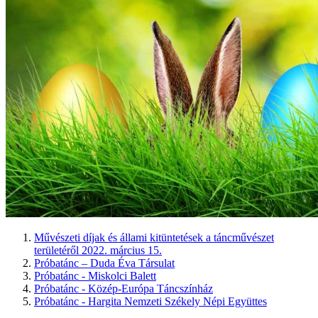
Művészeti díjak és állami kitüntetések a táncművészet
területéről 2022. március 15.
Próbatánc – Duda Éva Társulat
Próbatánc - Miskolci Balett
Próbatánc - Közép-Európa Táncszínház
Próbatánc - Hargita Nemzeti Székely Népi Együttes