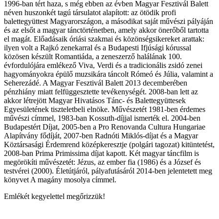
1996-ban tért haza, s még ebben az évben Magyar Fesztivál Balett
néven huszonkét tagú társulatot alapított: az ötödik profi
balettegyüttest Magyarországon, a másodikat saját művészi pályáján
és az elsőt a magyar tánctörténetben, amely akkor önerőből tartotta
el magát. Előadásaik óriási szakmai és közönségsikereket arattak:
ilyen volt a Rajkó zenekarral és a Budapesti Ifjúsági kórussal
közösen készült Romantiáda, a zeneszerző halálának 100.
évfordulójára emlékező Viva, Verdi és a tradicionális zsidó zenei
hagyományokra épülő muzsikára táncolt Rómeó és Júlia, valamint a
Seherezádé. A Magyar Fesztivál Balett 2013 decemberében
pénzhiány miatt felfüggesztette tevékenységét. 2008-ban lett az
akkor létrejött Magyar Hivatásos Tánc- és Balettegyüttesek
Egyesületének tiszteletbeli elnöke. Művészetét 1981-ben érdemes
művészi címmel, 1983-ban Kossuth-díjjal ismerték el. 2004-ben
Budapestért Díjat, 2005-ben a Pro Renovanda Cultura Hungariae
Alapítvány fődíját, 2007-ben Radnóti Miklós-díjat és a Magyar
Köztársasági Érdemrend középkeresztje (polgári tagozat) kitüntetést,
2008-ban Prima Primissima díjat kapott. Két magyar táncfilm is
megörökíti művészetét: Jézus, az ember fia (1986) és a József és
testvérei (2000). Életútjáról, pályafutásáról 2014-ben jelentetett meg
könyvet A magány mosolya címmel.
Emlékét kegyelettel megőrizzük!