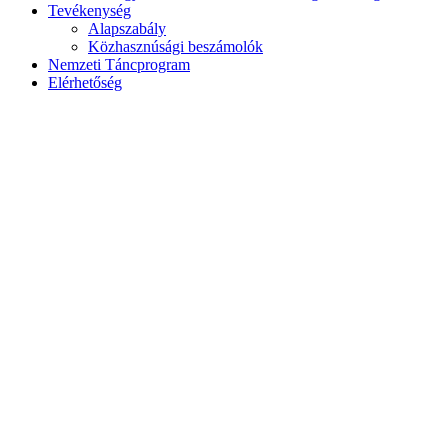
Tevékenység
Alapszabály
Közhasznúsági beszámolók
Nemzeti Táncprogram
Elérhetőség