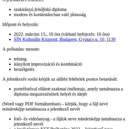
szakirányú
felsőfokú
diploma
modern és kortárstáncban való jártasság
Időpont és helyszín:
2022. március 13., 10 óra (várható befejezés: 16 óra)
SÍN Kulturális Központ, Budapest, Gyutacs u. 10, 1139
A próbatánc menete:
tréning
irányított improvizáció és kombináció
beszélgetés
A jelentkezés során kérjük az alábbi feltételek pontos betartását:
portréfotóval ellátott szakmai önéletrajz, amely tartalmazza a
diploma megszerzésének helyét és idejét
(Word vagy PDF formátumban) – kérjük, hogy a fájl neve
mindenképp
tartalmazza a jelentkező nevét
fotó- és videóanyag - a fájlok neve mindenképp tartalmazza a
jelentkező nevét