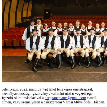
Jelentkezni 2022. március 4-ig lehet fényképes önéletrajzzal,
személyazonossági igazolvány-, valamint utolsó végzettséget
igazoló okirat másolatával a
hargitaneptanc@gmail.com
e-mail
címen, vagy személyesen a csíkszeredai Városi Művelődési Házban.