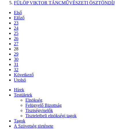
FÜLÖP VIKTOR TÁNCMŰVÉSZETI ÖSZTÖNDÍJ
Első
Előző
23
24
25
26
27
28
29
30
31
32
Következő
Utolsó
Hírek
Testületek
Elnökség
Felügyelő Bizottság
Tisztségviselők
Tiszteletbeli elnökségi tagok
Tagok
A Szövetség története