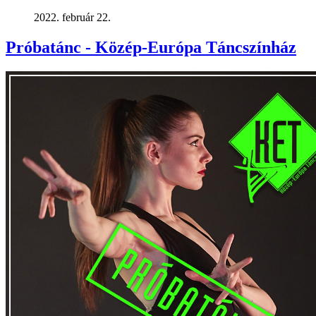
2022. február 22.
Próbatánc - Közép-Európa Táncszínház