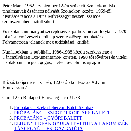
Péter Márta 1952. szeptember 12-én született Szolnokon. Iskolai
tanulmányait és táncos pályáját Szolnokon kezdte. 1969-től
hivatásos táncos a Duna Művészegyüttesben, számos
szólószerepben aratott sikert.
Főiskolai tanulmányait szerepléseivel párhuzamosan folytatta. 1979-
től a Táncművészet című lap szerkesztőségi munkatársa.
Folyamatosan jelennek meg tudósításai, kritikái.
Napilapokban is publikált, 1986-1988 között szerkesztette a
Táncművészeti Dokumentumok köteteit. 1990-től fővárosi és vidéki
iskolákban táncpedagógus, illetve továbbra is újságíró.
Búcsúztatója március 1-én, 12,00 órakor lesz az Adytum
Hamvasztónál.
Cím: 1225 Budapest Bányalég utca 31-33.
Próbatánc - Székesfehérvári Balett Színház
PRÓBATÁNC – SZEGEDI KORTÁRS BALETT
PRÓBATÁNC – GYŐRI BALETT
ELHUNYT DEÁK GYULA LEVENTE, A HÁROMSZÉK
TÁNCEGYÜTTES IGAZGATÓJA