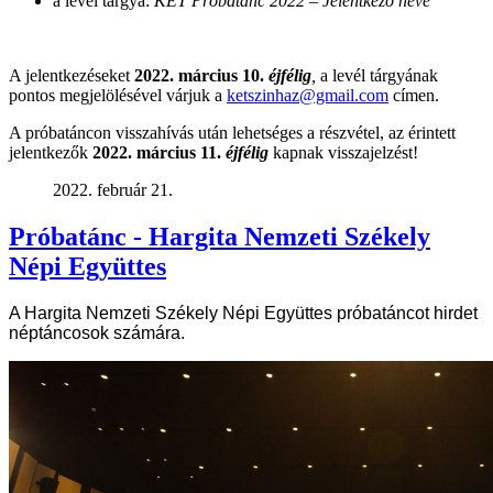
a levél tárgya:
KET Próbatánc 2022 – Jelentkező neve
A jelentkezéseket
2022. március 10.
éjfélig
,
a levél tárgyának
pontos megjelölésével várjuk a
ketszinhaz@gmail.com
címen.
A próbatáncon visszahívás után lehetséges a részvétel, az érintett
jelentkezők
2022. március 11.
éjfélig
kapnak visszajelzést!
2022. február 21.
Próbatánc - Hargita Nemzeti Székely
Népi Együttes
A Hargita Nemzeti Székely Népi Együttes próbatáncot hirdet
néptáncosok számára.