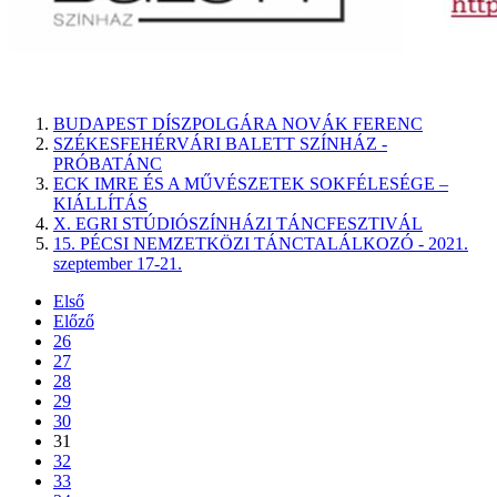
BUDAPEST DÍSZPOLGÁRA NOVÁK FERENC
SZÉKESFEHÉRVÁRI BALETT SZÍNHÁZ -
PRÓBATÁNC
ECK IMRE ÉS A MŰVÉSZETEK SOKFÉLESÉGE –
KIÁLLÍTÁS
X. EGRI STÚDIÓSZÍNHÁZI TÁNCFESZTIVÁL
15. PÉCSI NEMZETKÖZI TÁNCTALÁLKOZÓ - 2021.
szeptember 17-21.
Első
Előző
26
27
28
29
30
31
32
33