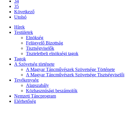
34
35
Következő
Utolsó
Hírek
Testületek
Elnökség
Felügyelő Bizottság
Tisztségviselők
Tiszteletbeli elnökségi tagok
Tagok
A Szövetség története
A Magyar Táncművészek Szövetsége Története
A Magyar Táncművészek Szövetsége Tisztségviselői
Tevékenység
Alapszabály
Közhasznúsági beszámolók
Nemzeti Táncprogram
Elérhetőség