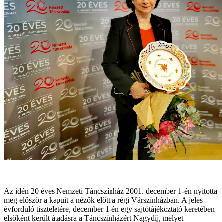
Az idén 20 éves Nemzeti Táncszínház 2001. december 1-én nyitotta
meg először a kapuit a nézők előtt a régi Várszínházban. A jeles
évforduló tiszteletére, december 1-én egy sajtótájékoztató keretében
elsőként került átadásra a Táncszínházért Nagydíj, melyet