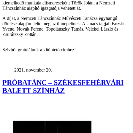
kiemelkedő munkája elismeréseként Török Jolán, a Nemzeti
Táncszínház alapító igazgatója vehetett át.
A díjat, a Nemzeti Táncszínház Művészeti Tanácsa egyhangú
döntése alapján ítélte meg az ünnepeltnek. A tanács tagjai: Bozsik
Yvette, Novák Ferenc, Topolánszky Tamás, Velekei László és
Zsuráfszky Zoltán.
Szívből gratulálunk a kitüntető címhez!
2021. november 20.
PRÓBATÁNC – SZÉKESFEHÉRVÁRI
BALETT SZÍNHÁZ