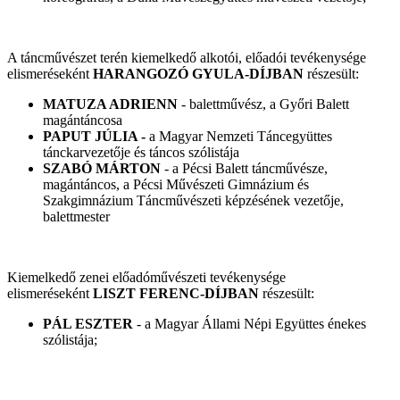
A táncművészet terén kiemelkedő alkotói, előadói tevékenysége
elismeréseként
HARANGOZÓ GYULA-DÍJBAN
részesült:
MATUZA ADRIENN
- balettművész, a Győri Balett
magántáncosa
PAPUT JÚLIA -
a Magyar Nemzeti Táncegyüttes
tánckarvezetője és táncos szólistája
SZABÓ MÁRTON
- a Pécsi Balett táncművésze,
magántáncos, a Pécsi Művészeti Gimnázium és
Szakgimnázium Táncművészeti képzésének vezetője,
balettmester
Kiemelkedő zenei előadóművészeti tevékenysége
elismeréseként
LISZT FERENC-DÍJBAN
részesült:
PÁL ESZTER
- a Magyar Állami Népi Együttes énekes
szólistája;