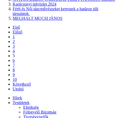
Karácsonyi üdvözlet 2024
Férfi és Női táncművészeket keresnek a határon túli
társulatok.
MEGHALT MUCSI JÁNOS
Első
Előző
1
2
3
4
5
6
7
8
9
10
Következő
Utolsó
Hírek
Testületek
Elnökség
Felügyelő Bizottság
Tisztségviselők