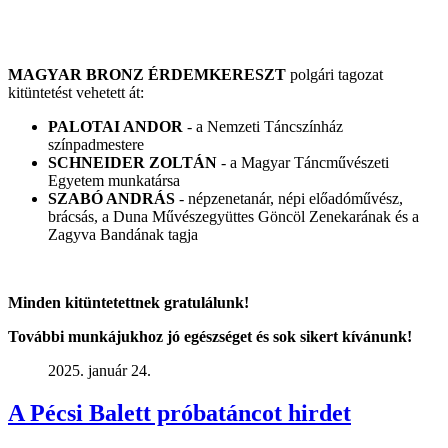
MAGYAR BRONZ ÉRDEMKERESZT
polgári tagozat
kitüntetést vehetett át:
PALOTAI ANDOR
- a Nemzeti Táncszínház
színpadmestere
SCHNEIDER ZOLTÁN
- a Magyar Táncművészeti
Egyetem munkatársa
SZABÓ ANDRÁS
- népzenetanár, népi előadóművész,
brácsás, a Duna Művészegyüttes Göncöl Zenekarának és a
Zagyva Bandának tagja
Minden kitüntetettnek gratulálunk!
További munkájukhoz jó egészséget és sok sikert kívánunk!
2025. január 24.
A Pécsi Balett próbatáncot hirdet