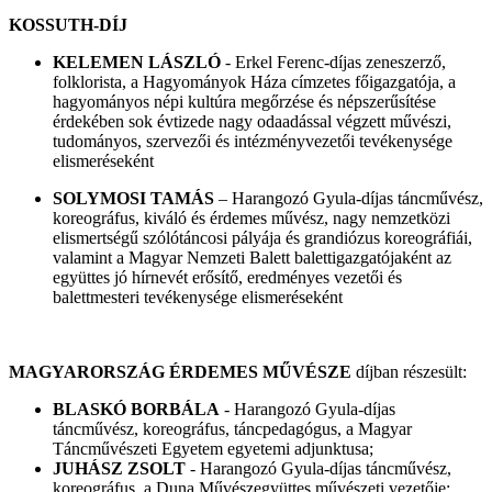
KOSSUTH-DÍJ
KELEMEN LÁSZLÓ
- Erkel Ferenc-díjas zeneszerző,
folklorista, a Hagyományok Háza címzetes főigazgatója, a
hagyományos népi kultúra megőrzése és népszerűsítése
érdekében sok évtizede nagy odaadással végzett művészi,
tudományos, szervezői és intézményvezetői tevékenysége
elismeréseként
SOLYMOSI TAMÁS
– Harangozó Gyula-díjas táncművész,
koreográfus, kiváló és érdemes művész, nagy nemzetközi
elismertségű szólótáncosi pályája és grandiózus koreográfiái,
valamint a Magyar Nemzeti Balett balettigazgatójaként az
együttes jó hírnevét erősítő, eredményes vezetői és
balettmesteri tevékenysége elismeréseként
MAGYARORSZÁG ÉRDEMES MŰVÉSZE
díjban részesült:
BLASKÓ BORBÁLA
- Harangozó Gyula-díjas
táncművész, koreográfus, táncpedagógus, a Magyar
Táncművészeti Egyetem egyetemi adjunktusa;
JUHÁSZ ZSOLT
- Harangozó Gyula-díjas táncművész,
koreográfus, a Duna Művészegyüttes művészeti vezetője;