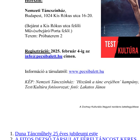
Duna Táncműhely 25 éves jubileumi estje
A FITOS DEZSŐ TÁRSULAT FÉRFI TÁNCOST KERES