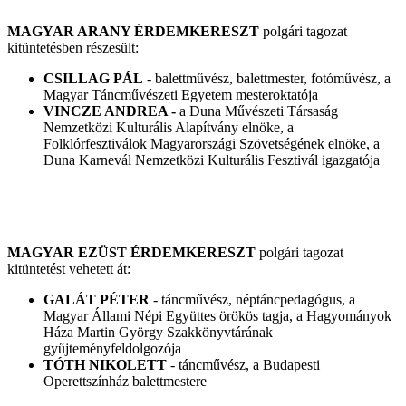
MAGYAR ARANY ÉRDEMKERESZT
polgári tagozat
kitüntetésben részesült:
CSILLAG PÁL
- balettművész, balettmester, fotóművész, a
Magyar Táncművészeti Egyetem mesteroktatója
VINCZE ANDREA -
a Duna Művészeti Társaság
Nemzetközi Kulturális Alapítvány elnöke, a
Folklórfesztiválok Magyarországi Szövetségének elnöke, a
Duna Karnevál Nemzetközi Kulturális Fesztivál igazgatója
MAGYAR EZÜST ÉRDEMKERESZT
polgári tagozat
kitüntetést vehetett át:
GALÁT PÉTER
- táncművész, néptáncpedagógus, a
Magyar Állami Népi Együttes örökös tagja, a Hagyományok
Háza Martin György Szakkönyvtárának
gyűjteményfeldolgozója
TÓTH NIKOLETT
- táncművész, a Budapesti
Operettszínház balettmestere