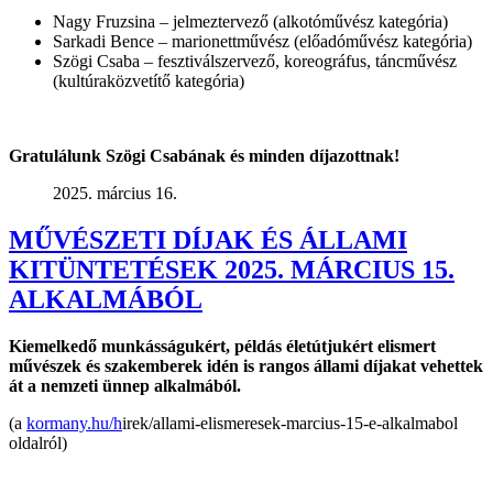
Nagy Fruzsina – jelmeztervező (alkotóművész kategória)
Sarkadi Bence – marionettművész (előadóművész kategória)
Szögi Csaba – fesztiválszervező, koreográfus, táncművész
(kultúraközvetítő kategória)
Gratulálunk Szögi Csabának és minden díjazottnak!
2025. március 16.
MŰVÉSZETI DÍJAK ÉS ÁLLAMI
KITÜNTETÉSEK 2025. MÁRCIUS 15.
ALKALMÁBÓL
Kiemelkedő munkásságukért, példás életútjukért elismert
művészek és szakemberek idén is rangos állami díjakat vehettek
át
a nemzeti ünnep
alkalmából.
(a
kormany.hu/h
irek/allami-elismeresek-marcius-15-e-alkalmabol
oldalról)