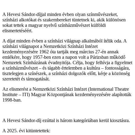
A Hevesi Sándor-díjjal minden évben olyan színművészeket,
színházi alkotókat és szakembereket tüntetnek ki, akik különösen
sokat tettek a magyar nyelvű színházművészet külföldi
elismertetéséért.
A díjat minden évben a színházi világnap alkalmából ítélik oda. A
színházi világnapot a Nemzetközi Színházi Intézet
kezdeményezésére 1962 óta tartják meg március 27-én annak
emlékére, hogy 1957-ben ezen a napon volt a Párizsban működő
Nemzetek Színházának évadnyitója. Célja, hogy felhívja a figyelmet
a színházművészet – és tágabb értelemben a kultúra – fontosságára,
tisztelegjen a színészek, a színházi dolgozók előtt, kérje a közönség
szeretetét és támogatását.
Az elismerést a Nemzetközi Színházi Intézet (International Theatre
Institute – ITI) Magyar Központjának kezdeményezésére alapították
1998-ban.
A Hevesi Sándor-díj ezúttal is három kategóriában kerül kiosztásra.
A 2025. évi kitüntetettek: