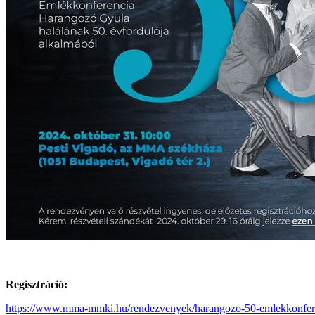
Regisztráció:
https://www.mma-mmki.hu/rendezvenyek/harangozo-50-emlekkonfer