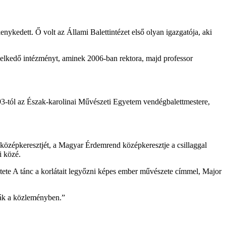
nykedett. Ő volt az Állami Balettintézet első olyan igazgatója, aki
emelkedő intézményt, aminek 2006-ban rektora, majd professor
993-tól az Észak-karolinai Művészeti Egyetem vendégbalettmestere,
középkeresztjét, a Magyar Érdemrend középkeresztje a csillaggal
i közé.
tete A tánc a korlátait legyőzni képes ember művészete címmel, Major
ták a közleményben.”