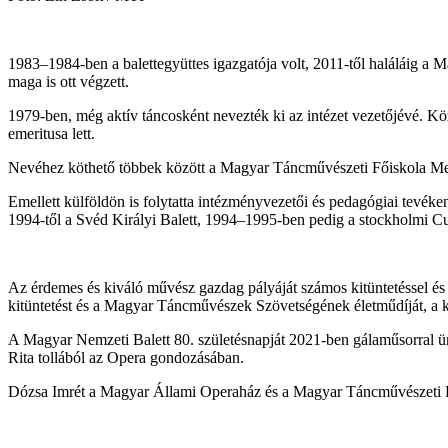
1983–1984-ben a balettegyüttes igazgatója volt, 2011-től haláláig a M
maga is ott végzett.
1979-ben, még aktív táncosként nevezték ki az intézet vezetőjévé. Kö
emeritusa lett.
Nevéhez köthető többek között a Magyar Táncművészeti Főiskola Mexi
Emellett külföldön is folytatta intézményvezetői és pedagógiai tevék
1994-től a Svéd Királyi Balett, 1994–1995-ben pedig a stockholmi Cul
Az érdemes és kiváló művész gazdag pályáját számos kitüntetéssel és
kitüntetést és a Magyar Táncművészek Szövetségének életműdíját, a k
A Magyar Nemzeti Balett 80. születésnapját 2021-ben gálaműsorral ün
Rita tollából az Opera gondozásában.
Dózsa Imrét a Magyar Állami Operaház és a Magyar Táncművészeti Egy