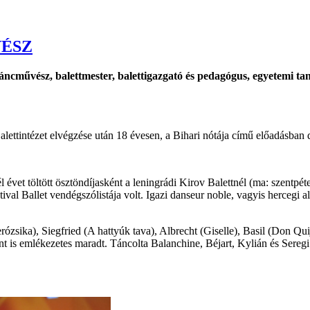
ÉSZ
táncművész, balettmester, balettigazgató és pedagógus, egyetemi 
tintézet elvégzése után 18 évesen, a Bihari nótája című előadásban de
 évet töltött ösztöndíjasként a leningrádi Kirov Balettnél (ma: szentpé
val Ballet vendégszólistája volt. Igazi danseur noble, vagyis hercegi alk
ózsika), Siegfried (A hattyúk tava), Albrecht (Giselle), Basil (Don Quijo
 is emlékezetes maradt. Táncolta Balanchine, Béjart, Kylián és Seregi