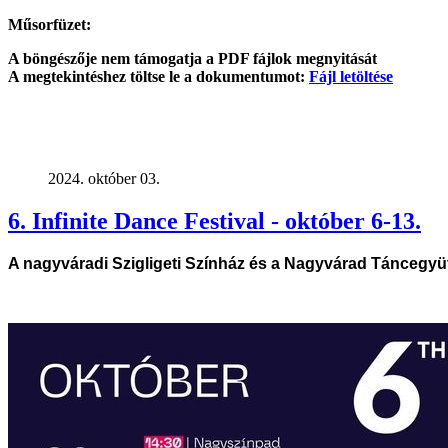
Műsorfüzet:
A böngészője nem támogatja a PDF fájlok megnyitását
A megtekintéshez töltse le a dokumentumot:
Fájl letöltése
2024. október 03.
6. Infinite Dance Festival - október 6-13.
A nagyváradi Szigligeti Színház és a Nagyvárad Táncegyütt