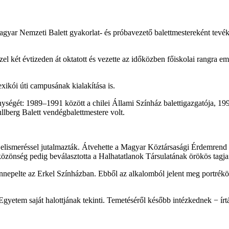
agyar Nemzeti Balett gyakorlat- és próbavezető balettmestereként tevéke
zel két évtizeden át oktatott és vezette az időközben főiskolai rangra 
kói úti campusának kialakítása is.
enységét: 1989–1991 között a chilei Állami Színház balettigazgatója, 1
lberg Balett vendégbalettmestere volt.
 elismeréssel jutalmazták. Átvehette a Magyar Köztársasági Érdemrend 
özönség pedig beválasztotta a Halhatatlanok Társulatának örökös tagja
nepelte az Erkel Színházban. Ebből az alkalomból jelent meg portrékö
etem saját halottjának tekinti. Temetéséről később intézkednek − ír