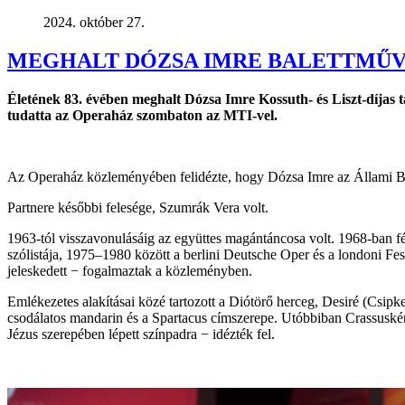
2024. október 27.
MEGHALT DÓZSA IMRE BALETTMŰV
Életének 83. évében meghalt Dózsa Imre Kossuth- és Liszt-díjas 
tudatta az Operaház szombaton az MTI-vel.
Az Operaház közleményében felidézte, hogy Dózsa Imre az Állami Balet
Partnere későbbi felesége, Szumrák Vera volt.
1963-tól visszavonulásáig az együttes magántáncosa volt. 1968-ban fél
szólistája, 1975–1980 között a berlini Deutsche Oper és a londoni Festi
jeleskedett − fogalmaztak a közleményben.
Emlékezetes alakításai közé tartozott a Diótörő herceg, Desiré (Csipker
csodálatos mandarin és a Spartacus címszerepe. Utóbbiban Crassusként
Jézus szerepében lépett színpadra − idézték fel.