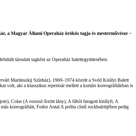
tanár, a Magyar Állami Operaház örökös tagja és mesterművésze −
bütált társulati tagként az Operaház balettegyüttesében.
tervári Mariinszkij Színház). 1969–1974 között a Svéd Királyi Balett
at volt, aki a klasszikus repertoár mellett a kortárs koreográfiákban is
te), Colas (A rosszul őrzött lány), A fából faragott királyfi, A
 más koreográfiáit, Fodor Antal A próba című rockbalettjében pedig