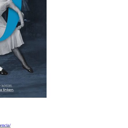
encia/